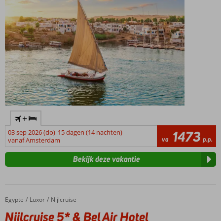
+
03 sep 2026 (do)
15 dagen (14 nachten)
1473
va
p.p.
vanaf Amsterdam
Bekijk deze vakantie
Egypte
Nijlcruise 5* & Bel Air Hotel 3*
Home
Luxor
Nijlcruise
Nijlcruise 5* & Bel Air Hotel