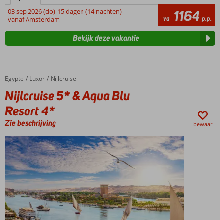
03 sep 2026 (do)
15 dagen (14 nachten)
1164
va
p.p.
vanaf Amsterdam
Bekijk deze vakantie
Egypte
Nijlcruise 5* & Aqua Blu Resort 4*
Home
Luxor
Nijlcruise
Nijlcruise 5* & Aqua Blu
Resort 4*
Zie beschrijving
bewaar