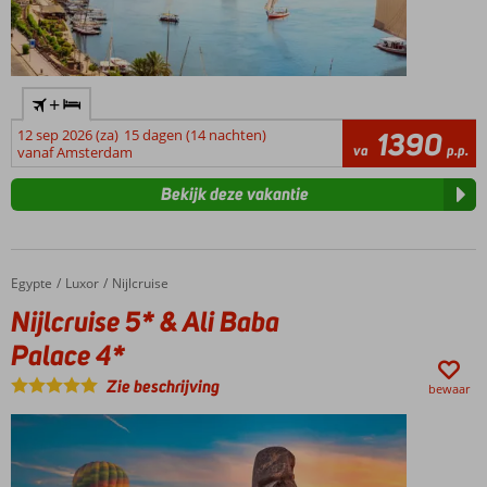
+
12 sep 2026 (za)
15 dagen (14 nachten)
1390
va
p.p.
vanaf Amsterdam
Bekijk deze vakantie
Egypte
Nijlcruise 5* & Ali Baba Palace 4*
Home
Luxor
Nijlcruise
Nijlcruise 5* & Ali Baba
Palace 4*
Zie beschrijving
bewaar