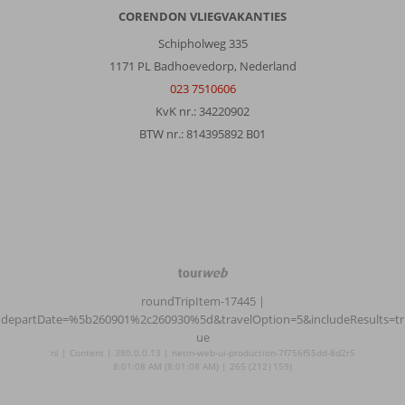
CORENDON VLIEGVAKANTIES
Schipholweg 335
1171 PL Badhoevedorp, Nederland
023 7510606
KvK nr.: 34220902
BTW nr.: 814395892 B01
TourWeb
©
roundTripItem-17445
|
NetMatch
departDate=%5b260901%2c260930%5d&travelOption=5&includeResults=tr
ue
nl | Content | 380.0.0.13 | netm-web-ui-production-7f756f55dd-8d2r5
8:01:08 AM (8:01:08 AM) | 265 (212|159)