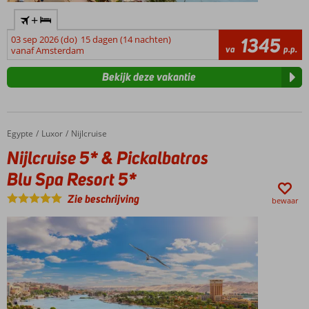
+
03 sep 2026 (do)
15 dagen (14 nachten)
1345
va
p.p.
vanaf Amsterdam
Bekijk deze vakantie
Egypte
Nijlcruise 5* & Pickalbatros Blu Spa Resort 5*
Home
Luxor
Nijlcruise
Nijlcruise 5* & Pickalbatros
Blu Spa Resort 5*
Zie beschrijving
bewaar