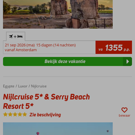
+
21 sep 2026 (ma)
15 dagen (14 nachten)
1355
va
p.p.
vanaf Amsterdam
Bekijk deze vakantie
Egypte
Nijlcruise 5* & Serry Beach Resort 5*
Home
Luxor
Nijlcruise
Nijlcruise 5* & Serry Beach
Resort 5*
Zie beschrijving
bewaar