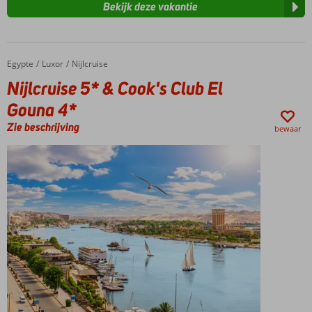
Bekijk deze vakantie
Egypte
Nijlcruise 5* & Cook's Club El Gouna 4*
Home
Luxor
Nijlcruise
Nijlcruise 5* & Cook's Club El
Gouna 4*
Zie beschrijving
bewaar