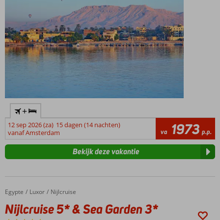
+
12 sep 2026 (za)
15 dagen (14 nachten)
1973
va
p.p.
vanaf Amsterdam
Bekijk deze vakantie
Egypte
Nijlcruise 5* & Sea Garden 3*
Home
Luxor
Nijlcruise
Nijlcruise 5* & Sea Garden 3*