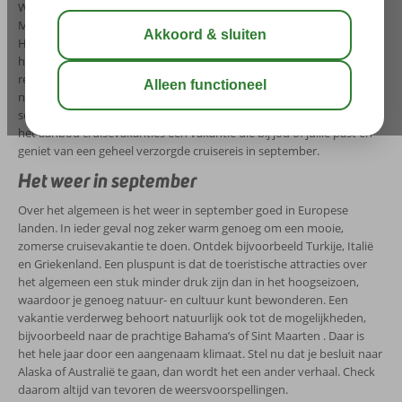
Wil je het wat dichterbij opzoeken? Kies dan bijvoorbeeld voor een
Mediterraanse cruise naar Italië, Spanje, Griekenland en/of Turkije.
Het is natuurlijk ook mogelijk om verder van huis te gaan. Denk
hierbij aan een mooie trans-Atlantische cruise. Houd daarbij wel
rekening met de bestemming waar je naartoe gaat: het is natuurlijk
niet overal zomers weer in september. Een cruisevakantie in
september kan in principe naar vrijwel alle bestemmingen. Kies uit
het aanbod cruisevakanties een vakantie die bij jou of jullie past en
geniet van een geheel verzorgde cruisereis in september.
Het weer in september
Over het algemeen is het weer in september goed in Europese
landen. In ieder geval nog zeker warm genoeg om een mooie,
zomerse cruisevakantie te doen. Ontdek bijvoorbeeld Turkije, Italië
en Griekenland. Een pluspunt is dat de toeristische attracties over
het algemeen een stuk minder druk zijn dan in het hoogseizoen,
waardoor je genoeg natuur- en cultuur kunt bewonderen. Een
vakantie verderweg behoort natuurlijk ook tot de mogelijkheden,
bijvoorbeeld naar de prachtige Bahama’s of Sint Maarten . Daar is
het hele jaar door een aangenaam klimaat. Stel nu dat je besluit naar
Alaska of Australië te gaan, dan wordt het een ander verhaal. Check
daarom altijd van tevoren de weersvoorspellingen.