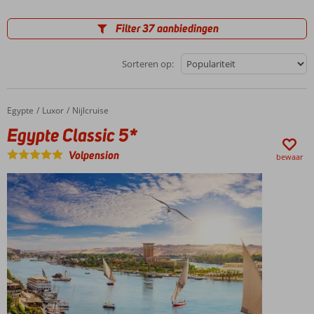
Filter 37 aanbiedingen
Sorteren op:
Egypte
Egypte Classic 5*
Home
Luxor
Nijlcruise
Egypte Classic 5*
Volpension
bewaar