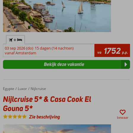
+
03 sep 2026 (do)
15 dagen (14 nachten)
1752
va
p.p.
vanaf Amsterdam
Bekijk deze vakantie
Egypte
Nijlcruise 5* & Casa Cook El Gouna 5*
Home
Luxor
Nijlcruise
Nijlcruise 5* & Casa Cook El
Gouna 5*
Zie beschrijving
bewaar