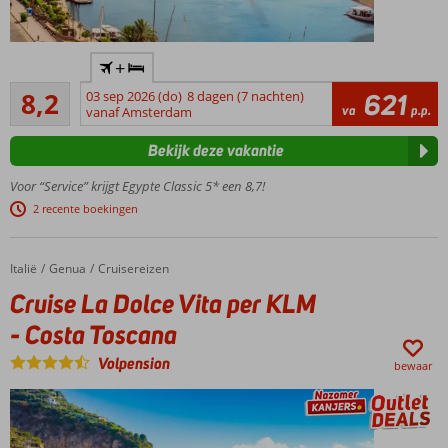
Nijlcruise;
+
dé manier
Zeer goed
om Egypte
8,2
03 sep 2026 (do)
8 dagen (7 nachten)
621
905
va
p.p.
te
vanaf Amsterdam
beoordelingen
ontdekken
Bekijk deze vakantie
Altijd
voor
Voor “Service” krijgt Egypte Classic 5* een 8,7!
een
2 recente boekingen
zeer
scherpe
prijs
Italië
Cruise La Dolce Vita per KLM - Costa Toscana
Home
Genua
Cruisereizen
5-sterren
Cruise La Dolce Vita per KLM
cruiseschip
- Costa Toscana
Tip:
facultatieve
Volpension
excursies
bewaar
mogelijk
Volpension