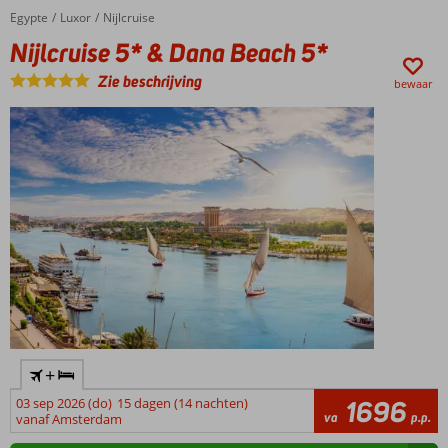
Egypte
Nijlcruise 5* & Dana Beach 5*
Home
Luxor
Nijlcruise
Nijlcruise 5* & Dana Beach 5*
Zie beschrijving
bewaar
+
03 sep 2026 (do)
15 dagen (14 nachten)
1696
va
p.p.
vanaf Amsterdam