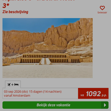
3*
Zie beschrijving
bewaar
+
03 sep 2026 (do)
15 dagen (14 nachten)
1092
va
p.p.
vanaf Amsterdam
Bekijk deze vakantie