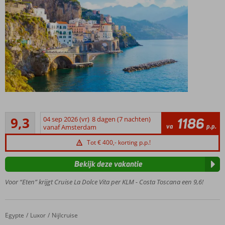
8-
daagse
Uitstekend
cruise
9,3
04 sep 2026 (vr)
8 dagen (7 nachten)
1186
9
va
p.p.
per 4*+
vanaf Amsterdam
beoordelingen
Costa
Tot € 400,- korting p.p.!
Toscana
Vliegreis
Bekijk deze vakantie
per KLM
&
Voor “Eten” krijgt Cruise La Dolce Vita per KLM - Costa Toscana een 9,6!
transfers
Cruise
o.b.v.
Egypte
Nijlcruise 5* & Jungle Aqua Park 4*
Home
Luxor
Nijlcruise
volpension