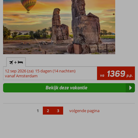
+
12 sep 2026 (za)
15 dagen (14 nachten)
1369
va
p.p.
vanaf Amsterdam
Bekijk deze vakantie
1
2
3
volgende pagina