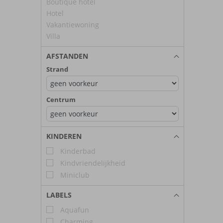
Boutique hotel
Hotel
Vakantiewoning
Villa
AFSTANDEN
Strand
Centrum
KINDEREN
Kinderbad
Kindvriendelijkheid
Miniclub
LABELS
Aquafun
Charming