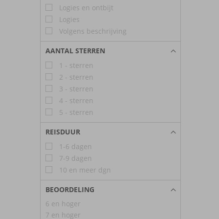
Logies en ontbijt
Logies
Volgens beschrijving
AANTAL STERREN
1 - sterren
2 - sterren
3 - sterren
4 - sterren
5 - sterren
REISDUUR
1-6 dagen
7-9 dagen
10 en meer dgn
BEOORDELING
6 en hoger
7 en hoger