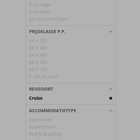
8 en hoger
9 en hoger
alle beoordelingen
PRIJSKLASSE P.P.
tot € 200
tot € 300
tot € 400
tot € 500
tot € 700
€ 700 en meer
REISSOORT
Cruise
ACCOMMODATIETYPE
Aparthotel
Appartement
Bed & Breakfast