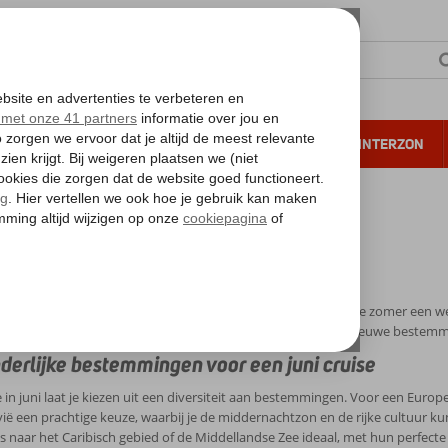
NTIE
VERRE REIZEN
ALL INCLUSIVE
WINTERZON
 annuleren*
uise in juni 2026
e in juni 2026
en uitgelezen maand voor een cruisevakantie, waarbij de vroege zomer een 
ere dagen en warmer weer, ideaal voor het verkennen van nieuwe bestemm
derlijke bestemmingen voor een juni cruise
 in juni laat je kiezen uit een diversiteit aan bestemmingen. Voor een Europe
ië een prachtige keuze, waarbij je de middernachtzon en de rijke cultuur kun
ses naar het Caribisch gebied of de Middellandse Zee ideaal, met hun perfect