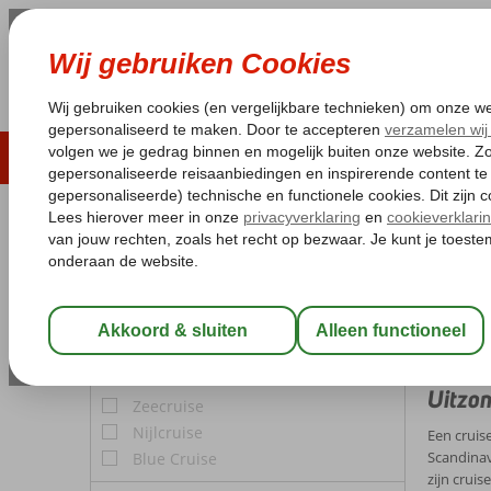
LAST MINUTE
ZOMER 2026
ZONVAKA
Pakketgarantie
Laagsteprijsgarantie*
Gratis
REISGEZELSCHAP
Home
Cr
Kamer 1:
2 Personen
Cruis
Wijzig Reisgezelschap
Juni is e
door lang
CRUISE TYPE
Uitzon
Zeecruise
Nijlcruise
Een cruise
Scandinav
Blue Cruise
zijn crui