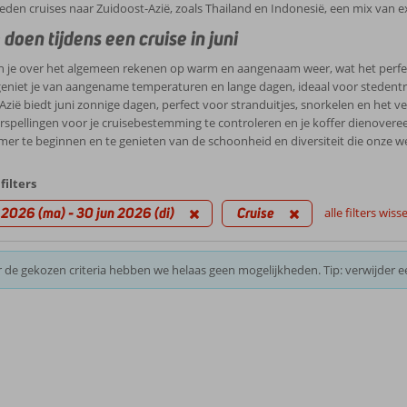
bieden cruises naar Zuidoost-Azië, zoals Thailand en Indonesië, een mix van 
 doen tijdens een cruise in juni
un je over het algemeen rekenen op warm en aangenaam weer, wat het perfect
eniet je van aangename temperaturen en lange dagen, ideaal voor stedentrips
Azië biedt juni zonnige dagen, perfect voor stranduitjes, snorkelen en het ve
spellingen voor je cruisebestemming te controleren en je koffer dienovereen
er te beginnen en te genieten van de schoonheid en diversiteit die onze we
filters
 2026 (ma) - 30 jun 2026 (di)
Cruise
alle filters wiss
 de gekozen criteria hebben we helaas geen mogelijkheden. Tip: verwijder e