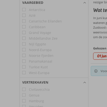
reiziger 
VAARGEBIED
Wat te
Antarctica
Azië
In juni k
Canarische Eilanden
wateren g
Caribbean
Zuidoost-
weersvoor
Grand Voyage
om de zom
Middellandse Zee
Nijl Egypte
Gekozen 
Noord-Europa
Noorse Fjorden
01 jun
Panamakanaal
Turkse Kust
Voor
West-Europa
VERTREKHAVEN
Civitavecchia
Genua
Hamburg
IJmuiden