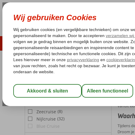
LAST MINUTE
ZOMER 2026
ZONVAKA
Pakketgarantie
Laagsteprijsgarantie*
Gratis
REISGEZELSCHAP
Home
Cr
Kamer 1:
2 Personen
Cruis
Wijzig Reisgezelschap
December 
een uniek
CRUISE TYPE
vanuit ee
(8)
Zeecruise
Waarhe
(32)
Nijlcruise
Tijdens d
Blue Cruise
Droom je 