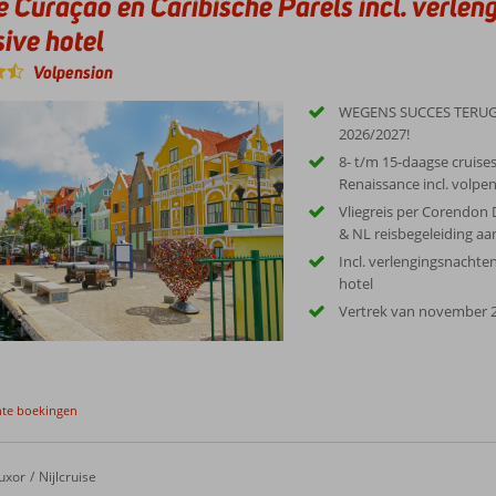
e Curaçao en Caribische Parels incl. verleng
sive hotel
Volpension
WEGENS SUCCES TERUG
2026/2027!
8- t/m 15-daagse cruise
Renaissance incl. volpe
Vliegreis per Corendon D
& NL reisbegeleiding a
Incl. verlengingsnachten 
hotel
Vertrek van november 2
nte boekingen
se 5* & Jungle Aqua Park 4*
uxor
Nijlcruise