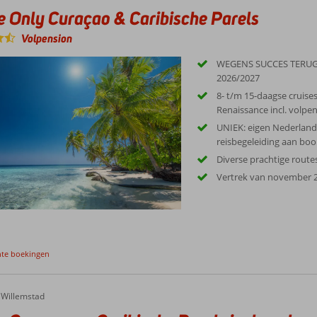
e Only Curaçao & Caribische Parels
Volpension
WEGENS SUCCES TERUG
2026/2027
8- t/m 15-daagse cruise
Renaissance incl. volpe
UNIEK: eigen Nederland
reisbegeleiding aan boo
Diverse prachtige route
Vertrek van november 2
nte boekingen
Willemstad