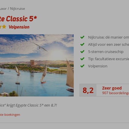
uxor
Nijlcruise
e Classic 5*
Volpension
Nijlcruise; dé manier o
Altijd voor een zeer sche
5-sterren cruiseschip
Tip: facultatieve excursi
Volpension
8,2
Zeer goed
907 beoordeling
ce” krijgt Egypte Classic 5* een 8,7!
nte boekingen