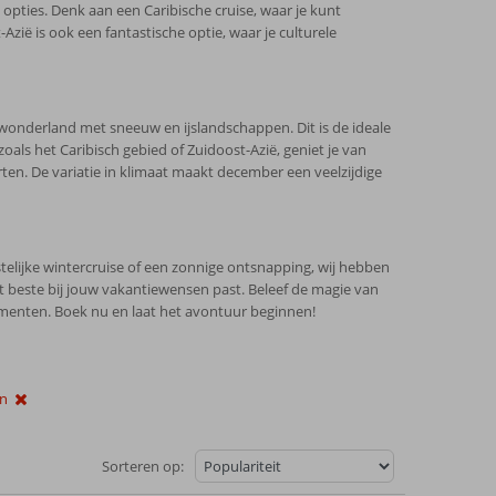
opties. Denk aan een Caribische cruise, waar je kunt
zië is ook een fantastische optie, waar je culturele
onderland met sneeuw en ijslandschappen. Dit is de ideale
zoals het Caribisch gebied of Zuidoost-Azië, geniet je van
n. De variatie in klimaat maakt december een veelzijdige
telijke wintercruise of een zonnige ontsnapping, wij hebben
et beste bij jouw vakantiewensen past. Beleef de magie van
menten. Boek nu en laat het avontuur beginnen!
en
Sorteren op: