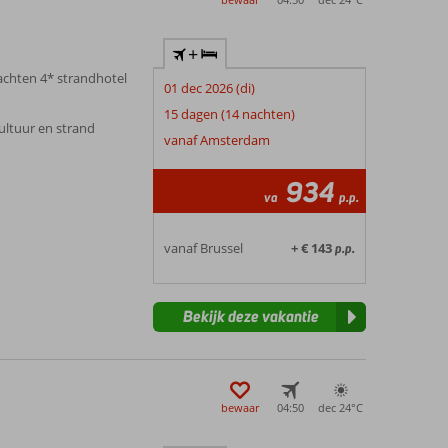
+
nachten 4* strandhotel
01 dec 2026 (di)
15 dagen (14 nachten)
ultuur en strand
vanaf Amsterdam
934
va
p.p.
vanaf Brussel
+ € 143
p.p.
Bekijk deze vakantie
bewaar
04:50
dec 24°
C