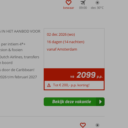
bewaar
09:00
dec 30°
C
 IN HET AANBOD VOOR
02 dec 2026 (wo)
16 dagen (14 nachten)
s per intiem 4*+
vanaf Amsterdam
nsion & fooien
utch Airlines, transfers
an boord
s door de Caribbean!
2099
va
p.p.
026 t/m februari 2027
Tot € 200,- p.p. korting!
Bekijk deze vakantie