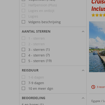
Cruis
Halfpension (Plus)
Inclu
Logies en ontbijt
Logies
Volgens beschrijving
AANTAL STERREN
1 - sterren
2 - sterren
(1)
3 - sterren
(7)
4 - sterren
(19)
5 - sterren
REISDUUR
1-6 dagen
7-9 dagen
3 rece
10 en meer dgn
BEOORDELING
Egypte
Nijlcrui
Home
L
6 en hoger
(1)