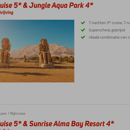
ruise 5* & Jungle Aqua Park 4*
rijving
7 nachten 5* cruise, 7 
Superscherp geprijsd
Ideale combinatie van c
se 5* & Sunrise Alma Bay Resort 4*
uxor
Nijlcruise
ruise 5* & Sunrise Alma Bay Resort 4*