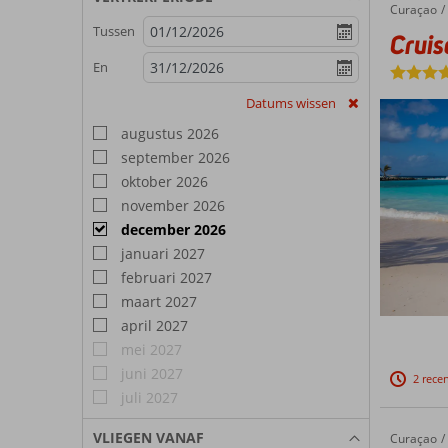
Curaçao
Cruise Curaçao & Caribische Parels
Home
Tussen
Cruis
En
Datums wissen
augustus 2026
september 2026
oktober 2026
november 2026
december 2026
januari 2027
februari 2027
maart 2027
april 2027
mei 2027
juni 2027
2 rece
juli 2027
VLIEGEN VANAF
Curaçao
Cruise Only Curaçao & Caribische Parels
Home