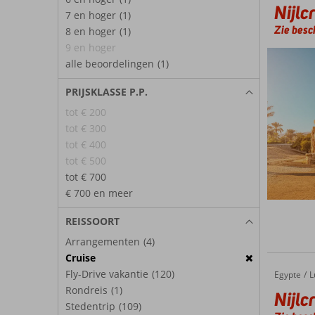
Nijlc
7 en hoger
(1)
Zie besch
8 en hoger
(1)
9 en hoger
alle beoordelingen
(1)
PRIJSKLASSE P.P.
tot € 200
tot € 300
tot € 400
tot € 500
tot € 700
€ 700 en meer
REISSOORT
Arrangementen
(4)
Cruise
Fly-Drive vakantie
(120)
Egypte
Nijlcrui
Home
L
Rondreis
(1)
Nijlc
Stedentrip
(109)