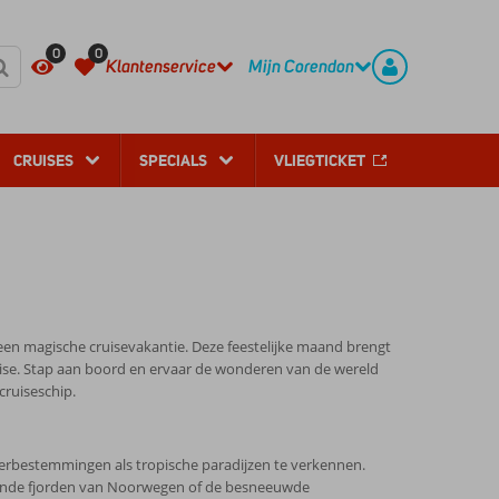
REGISTREER
CONTACT
0
0
Klantenservice
Mijn Corendon
CRUISES
SPECIALS
VLIEGTICKET
een magische cruisevakantie. Deze feestelijke maand brengt
ise. Stap aan boord en ervaar de wonderen van de wereld
cruiseschip.
terbestemmingen als tropische paradijzen te verkennen.
ende fjorden van Noorwegen of de besneeuwde