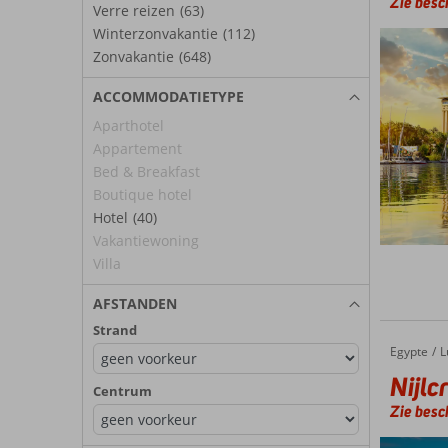
Zie besch
Verre reizen
(63)
Winterzonvakantie
(112)
Zonvakantie
(648)
ACCOMMODATIETYPE
Aparthotel
Appartement
Bed & Breakfast
Boutique hotel
Hotel
(40)
Vakantiewoning
Villa
AFSTANDEN
Strand
Egypte
Nijlcrui
Home
L
Nijlc
Centrum
Zie besch