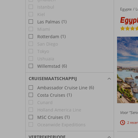
Istanbul
Egypte
Egypte Classic 5*
Home
L
Kiel
Egypt
(1)
Las Palmas
Miami
(1)
Rotterdam
San Diego
Tokyo
Ushuaia
(6)
Willemstad
CRUISEMAATSCHAPPIJ
(6)
Ambassador Cruise Line
(1)
Costa Cruises
Cunard
Holland America Line
Voor “Servi
(1)
MSC Cruises
2 rece
Oceanwide Expeditions
VERTREKPERIODE