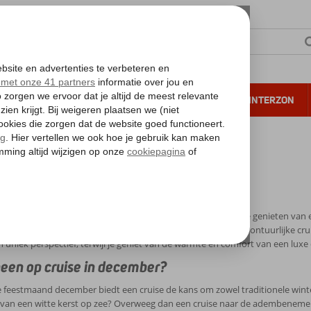
NTIE
VERRE REIZEN
ALL INCLUSIVE
WINTERZON
 annuleren*
uise in december 2026
e in december 2026
is de perfecte tijd om te ontsnappen aan de winterkou en te genieten van 
e charme met zich mee, ideaal voor een ontspannende en avontuurlijke cru
n uniek perspectief, terwijl je geniet van de warmte en comfort van een luxe 
en op cruise in december?
e feestmaand december biedt een cruise de kans om zowel traditionele win
van een witte kerst op zee? Overweeg dan een cruise naar de adembenem