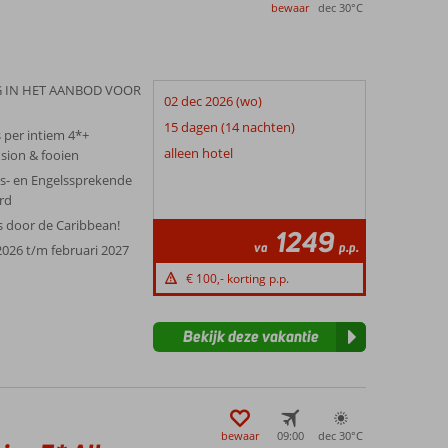
bewaar
dec 30°
C
 IN HET AANBOD VOOR
02 dec 2026 (wo)
15 dagen (14 nachten)
s per intiem 4*+
alleen hotel
nsion & fooien
s- en Engelssprekende
rd
s door de Caribbean!
1249
va
p.p.
026 t/m februari 2027
€ 100,- korting p.p.
Bekijk deze vakantie
bewaar
09:00
dec 30°
C