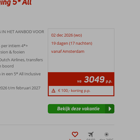
ing 5* All
 IN HET AANBOD VOOR
02 dec 2026 (wo)
19 dagen (17 nachten)
s per intiem 4*+
vanaf Amsterdam
nsion & fooien
utch Airlines, transfers
an boord
in een 5* All Inclusive
3049
va
p.p.
026 t/m februari 2027
€ 100,- korting p.p.
Bekijk deze vakantie
bewaar
04:50
dec 24°
C