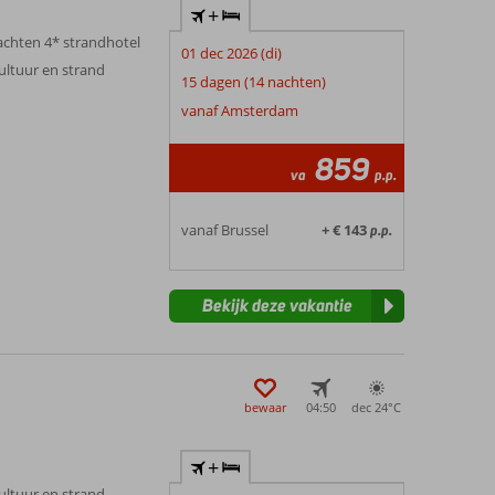
+
nachten 4* strandhotel
01 dec 2026 (di)
ultuur en strand
15 dagen (14 nachten)
vanaf Amsterdam
859
va
p.p.
vanaf Brussel
+ € 143
p.p.
Bekijk deze vakantie
bewaar
04:50
dec 24°
C
+
ultuur en strand