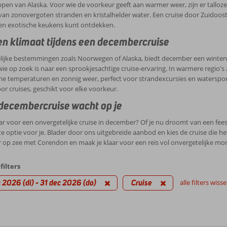
pen van Alaska. Voor wie de voorkeur geeft aan warmer weer, zijn er talloze 
van zonovergoten stranden en kristalhelder water. Een cruise door Zuidoost-A
en exotische keukens kunt ontdekken.
n klimaat tijdens een decembercruise
lijke bestemmingen zoals Noorwegen of Alaska, biedt december een winterw
wie op zoek is naar een sprookjesachtige cruise-ervaring. In warmere regio's 
 temperaturen en zonnig weer, perfect voor strandexcursies en watersporte
r cruises, geschikt voor elke voorkeur.
ecembercruise wacht op je
aar voor een onvergetelijke cruise in december? Of je nu droomt van een fees
te optie voor je. Blader door ons uitgebreide aanbod en kies de cruise die h
op zee met Corendon en maak je klaar voor een reis vol onvergetelijke mo
filters
 2026 (di) - 31 dec 2026 (do)
Cruise
alle filters wiss