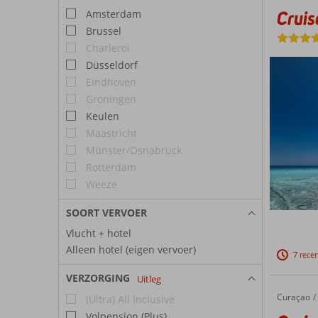
Cruis
Amsterdam
Brussel
Charleroi
Düsseldorf
Eindhoven
Groningen
Keulen
Maastricht
Münster/Osnabrück
Rotterdam
Weeze
SOORT VERVOER
Vlucht + hotel
Alleen hotel (eigen vervoer)
7 rece
VERZORGING
Uitleg
Curaçao
Cruise Curaçao en Caribische Parels incl. verlenging 5* All Inclusive hotel
Home
(Ultra) All Inclusive
Volpension (Plus)