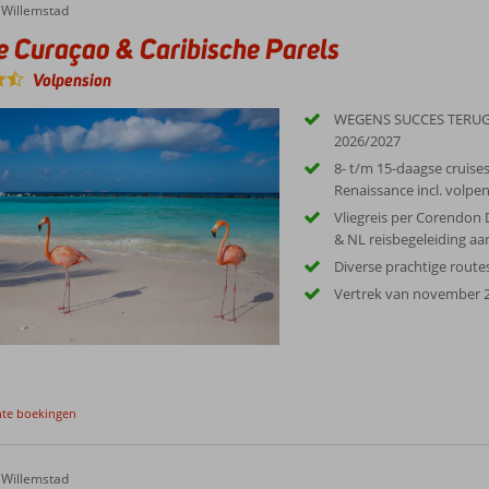
Willemstad
e Curaçao & Caribische Parels
Volpension
WEGENS SUCCES TERUG
2026/2027
8- t/m 15-daagse cruise
Renaissance incl. volpe
Vliegreis per Corendon D
& NL reisbegeleiding a
Diverse prachtige route
Vertrek van november 2
nte boekingen
Willemstad