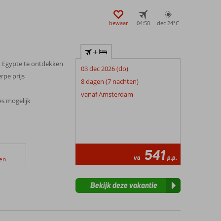
bewaar
04:50
dec 24°
C
+
m Egypte te ontdekken
03 dec 2026 (do)
rpe prijs
8 dagen (7 nachten)
vanaf Amsterdam
es mogelijk
541
va
p.p.
en
Bekijk deze vakantie