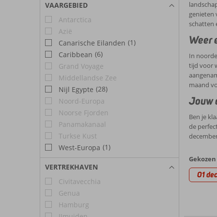
landschap
VAARGEBIED
genieten 
Antarctica
schatten 
Azië
Weer e
(1)
Canarische Eilanden
(6)
Caribbean
In noorde
tijd voor 
Grand Voyage
aangename
Middellandse Zee
maand voo
(28)
Nijl Egypte
Jouw d
Noord-Europa
Noorse Fjorden
Ben je kl
Panamakanaal
de perfec
Turkse Kust
december 
(1)
West-Europa
Gekozen 
VERTREKHAVEN
01 dec
Civitavecchia
Genua
Hamburg
IJmuiden