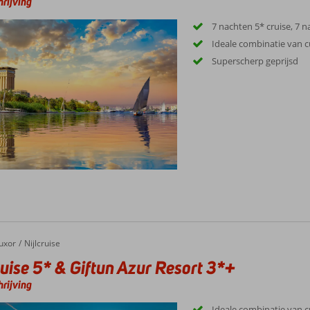
rijving
7 nachten 5* cruise, 7 
Ideale combinatie van c
Superscherp geprijsd
se 5* & Giftun Azur Resort 3*+
uxor
Nijlcruise
ruise 5* & Giftun Azur Resort 3*+
rijving
Ideale combinatie van c