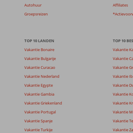
Autohuur
Affiliates
garanderen.
Meer
Groepsreizen
*Actievoor
info
over
onze
beoordelingen.
TOP 10 LANDEN
TOP 10 B
Vakantie Bonaire
Vakantie K
Vakantie Bulgarije
Vakantie Ca
Vakantie Curacao
Vakantie G
Vakantie Nederland
Vakantie Ib
Vakantie Egypte
Vakantie D
Vakantie Gambia
Vakantie K
Vakantie Griekenland
Vakantie Kr
Vakantie Portugal
Vakantie M
Vakantie Spanje
Vakantie Te
Vakantie Turkije
Vakantie Z