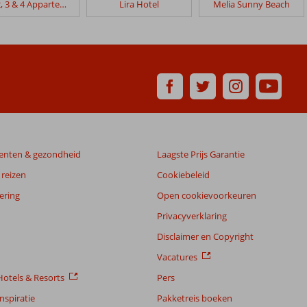
Elit 2, 3 & 4 Appartementen
Lira Hotel
Melia Sunny Beach
enten & gezondheid
Laagste Prijs Garantie
reizen
Cookiebeleid
ering
Open cookievoorkeuren
Privacyverklaring
Disclaimer en Copyright
Vacatures
otels & Resorts
Pers
nspiratie
Pakketreis boeken