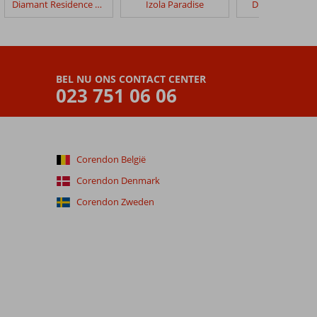
Diamant Residence Hotel & Spa
Izola Paradise
DIT Majestic Be
BEL NU ONS CONTACT CENTER
023 751 06 06
Corendon België
Corendon Denmark
Corendon Zweden