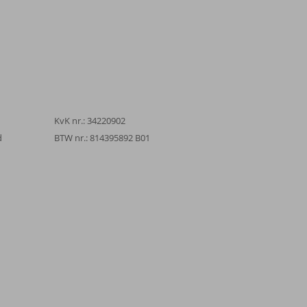
KvK nr.: 34220902
d
BTW nr.: 814395892 B01