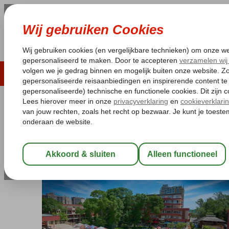
LAST MINUTE
ZOMER 2026
ZONVAKA
Pakketgarantie
Laagsteprijsgarantie*
Gratis
Bulgarije
Home
Zwarte Zee
Sunny Beach
Zornitsa Hotel
Zornitsa Hotel
Logies en ontbijt
-
Hotel