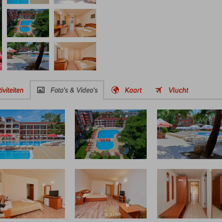
iviteiten
Foto's & Video's
Kaart
Vlucht