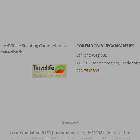
et ANVR, de Stichting Garantiefonds
CORENDON VLIEGVAKANTIES
iteitenfonds.
Schipholweg 335
1171 PL Badhoevedorp, Nederlan
023 7510606
TourWeb
©
accommodation-8133
| accommodationId=8133&tab=photo-tab
NetMatch
nl | Accommodation | 380.0.0.13 | netm-web-ui-production-7f756f55dd-mm9vq