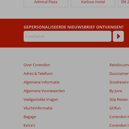
Admiral Plaza
Karlovo Hotel
Zornitsa
Hotel
Beoordelingen
GEPERSONALISEERDE NIEUWSBRIEF ONTVANGEN?
die
ouder
zijn
dan
48
maanden
Over Corendon
Reisdocum
worden
niet
Adres & Telefoon
Duurzamer 
meer
Algemene Informatie
Stoelreserv
weergegeven
om
Algemene Voorwaarden
By June
de
Veelgestelde Vragen
Stip Reizen
relevantie
van
Vluchtinformatie
GOfun
de
Bagage
Corendon H
getoonde
beoordelingen
Extra's
Corendon I
te