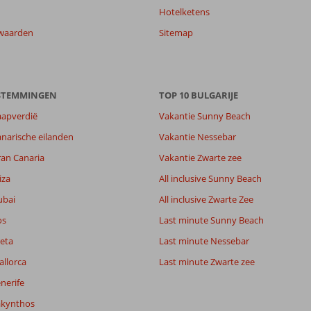
Hotelketens
waarden
Sitemap
ESTEMMINGEN
TOP 10 BULGARIJE
aapverdië
Vakantie Sunny Beach
narische eilanden
Vakantie Nessebar
ran Canaria
Vakantie Zwarte zee
iza
All inclusive Sunny Beach
ubai
All inclusive Zwarte Zee
os
Last minute Sunny Beach
eta
Last minute Nessebar
allorca
Last minute Zwarte zee
nerife
akynthos