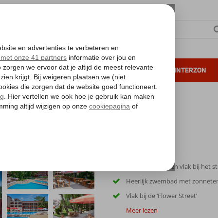
NTIE
VERRE REIZEN
ALL INCLUSIVE
WINTERZON
 annuleren*
In het centrum en vlak bij het s
Heerlijk zwembad met zonneter
Vlak bij de ‘Flower Street’
Meer lezen