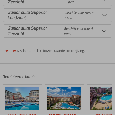
Zeezicht
pers.
Junior suite Superior
Geschikt voor max 4
Landzicht
pers.
Junior suite Superior
Geschikt voor max 4
Zeezicht
pers.
Lees hier
Disclaimer m.b.t. bovenstaande beschrijving.
De
beoordelingen
zijn
door
Gerelateerde hotels
onze
klanten
geschreven
na
hun
verblijf
in