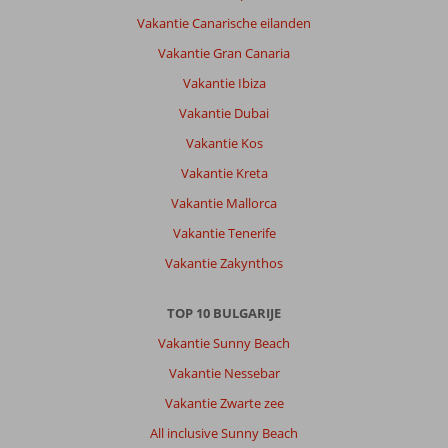
al
waren
Vakantie Canarische eilanden
gekleemd
Vakantie Gran Canaria
door
hier
Vakantie Ibiza
handdoeken
Vakantie Dubai
op
te
Vakantie Kos
leggen.verder
Vakantie Kreta
alles
goed
Vakantie Mallorca
geregeld
Vakantie Tenerife
Over
Vakantie Zakynthos
Sentido
Neptun
TOP 10 BULGARIJE
Beach:
Vakantie Sunny Beach
Goed
hotel
Vakantie Nessebar
voor
Vakantie Zwarte zee
jong
en
All inclusive Sunny Beach
oud