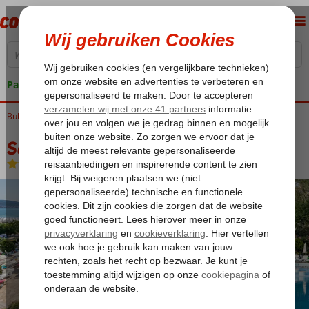
Pakketgarantie
Bulgarije
Home
Zwarte Zee
Sunny Beach
Sentido Neptun Beach
Sentido Neptun Beach
All Inclusive
-
Hotel