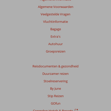
te
Algemene Voorwaarden
garanderen.
Meer
Veelgestelde Vragen
info
Vluchtinformatie
over
onze
Bagage
beoordelingen.
Extra's
Autohuur
Totale
score
Groepsreizen
Gebaseerd
op:
Reisdocumenten & gezondheid
56
Duurzamer reizen
beoordelingen
Stoelreservering
By June
Scoreverdeling
Stip Reizen
Algemene indruk
9,1
Eten
8,6
Ligging
9,3
Kamers
9,1
GOfun
Service
8,7
Kindvriendelijk
7,4
Corendon Hotels & Resorts