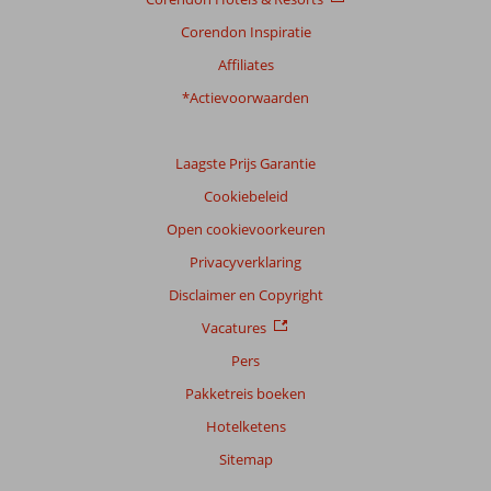
Prijs/kwaliteit
8,8
Wifi kwaliteit
8,6
Corendon Inspiratie
Ervaringen
Affiliates
van
onze
*Actievoorwaarden
klanten
Taal
Laagste Prijs Garantie
Nederlands (NL) (42)
Cookiebeleid
Filter
reisgezelschap
Open cookievoorkeuren
Alle
Privacyverklaring
Sorteren
Disclaimer en Copyright
op
Vacatures
datum (nieuw > oud)
Pers
Pakketreis boeken
Freerk
8,0
Hotelketens
Nederland
Gezin met oud(ere) kind(eren)
Sitemap
,
15 juli 2026