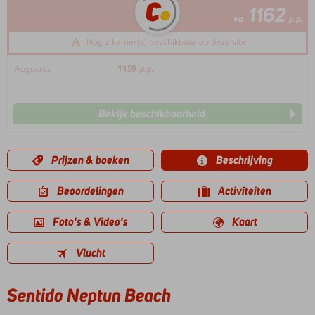
1162
va
p.p.
Nog 2 kamer(s) beschikbaar op deze site
Augustus
1159
p.p.
Bekijk beschikbaarheid
Prijzen & boeken
Beschrijving
Beoordelingen
Activiteiten
Foto's & Video's
Kaart
Vlucht
Sentido Neptun Beach