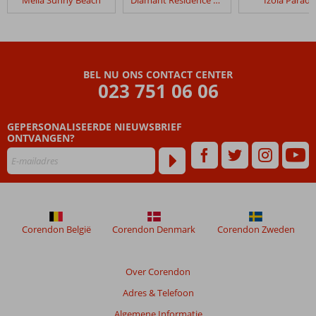
Melia Sunny Beach
Diamant Residence Hotel & Spa
Izola Paradi
Sentido
Neptun
Beach
Beoordelingen
BEL NU ONS CONTACT CENTER
die
023 751 06 06
ouder
zijn
GEPERSONALISEERDE NIEUWSBRIEF
dan
ONTVANGEN?
48
maanden
worden
niet
meer
weergegeven
om
Corendon België
Corendon Denmark
Corendon Zweden
de
relevantie
van
Over Corendon
de
Adres & Telefoon
getoonde
beoordelingen
Algemene Informatie