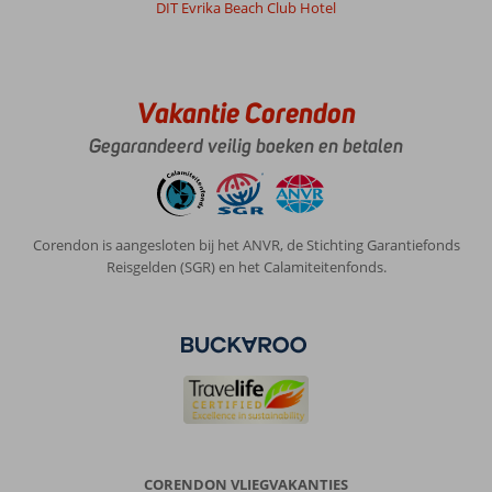
DIT Evrika Beach Club Hotel
Veel
gezellige
Vakantie Corendon
winkelstraatjes
maar
Gegarandeerd veilig boeken en betalen
weinig
leuke
terrasjes.
Zijn
wel
Corendon is aangesloten bij het ANVR, de Stichting Garantiefonds
restaurants
Reisgelden (SGR) en het Calamiteitenfonds.
maar
die
zijn
groot
en
veelal
weinig
publiek.
Wel
veel
CORENDON VLIEGVAKANTIES