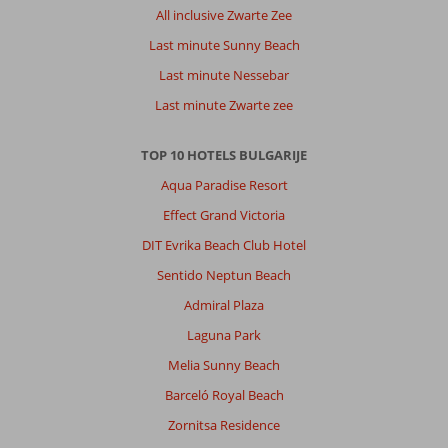
All inclusive Zwarte Zee
zeer
goed
Last minute Sunny Beach
verzorgd
Last minute Nessebar
voor
iedereen
Last minute Zwarte zee
goed
en
TOP 10 HOTELS BULGARIJE
vriendelijk
personeel
Aqua Paradise Resort
zeer
Effect Grand Victoria
behulpzaam
DIT Evrika Beach Club Hotel
Algemene indruk
8
Eten
9
Sentido Neptun Beach
Ligging
10
Kamers
10
Service
10
Kindvriendelijk
-
Admiral Plaza
Prijs/kwaliteit
9
Wifi kwaliteit
8
Laguna Park
Melia Sunny Beach
Anoniem
8,0
Barceló Royal Beach
Nederland
Zornitsa Residence
Met vrienden
,
28 juni 2026