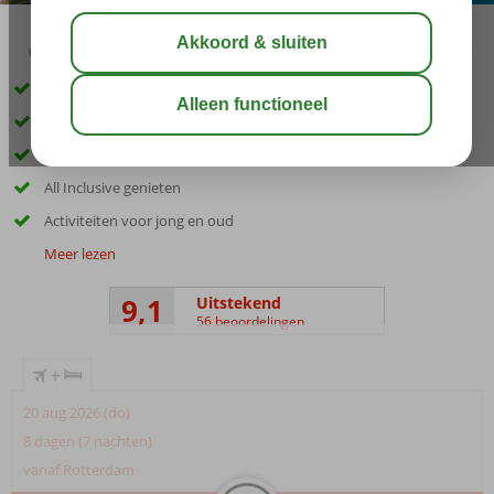
03:00
00:45
aug 29°
C
delen
bewaar
In het hart van Sunny Beach
Direct aan het zandstrand
Ruime en moderne kamers
All Inclusive genieten
Activiteiten voor jong en oud
Meer lezen
9,1
Uitstekend
56 beoordelingen
+
20 aug 2026 (do)
8 dagen (7 nachten)
vanaf Rotterdam