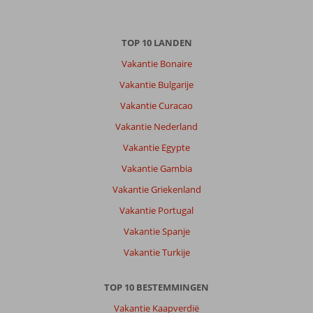
Strand
TOP 10 LANDEN
en
omgeving
Vakantie Bonaire
goed
Vakantie Bulgarije
onderhouden
zwembad
Vakantie Curacao
iets
Vakantie Nederland
aan
de
Vakantie Egypte
kleine
Vakantie Gambia
kant.nadeling
dat
Vakantie Griekenland
er
Vakantie Portugal
niet
wordt
Vakantie Spanje
toegezien
Vakantie Turkije
dat
de
lig
TOP 10 BESTEMMINGEN
bedden
Vakantie Kaapverdië