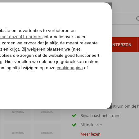
NTIE
VERRE REIZEN
ALL INCLUSIVE
WINTERZON
 annuleren*
Het bruisende centrum om de 
Bijna naast het strand
All Inclusive
Meer lezen