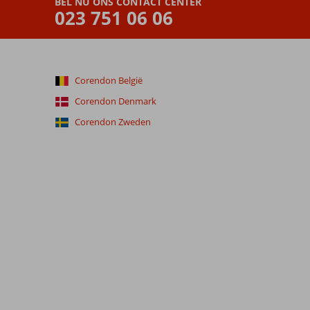
BEL NU ONS CONTACT CENTER
023 751 06 06
Corendon België
Corendon Denmark
Corendon Zweden