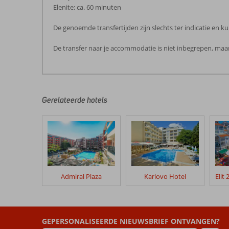
Elenite: ca. 60 minuten
De genoemde transfertijden zijn slechts ter indicatie en
De transfer naar je accommodatie is niet inbegrepen, maar
De
beoordelingen
zijn
door
Gerelateerde hotels
onze
klanten
geschreven
na
hun
verblijf
in
Admiral Plaza
Karlovo Hotel
Orel
Hotel
Beoordelingen
GEPERSONALISEERDE NIEUWSBRIEF ONTVANGEN?
die