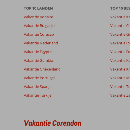
beoordelingen.
TOP 10 LANDEN
TOP 10 B
Vakantie Bonaire
Vakantie K
Vakantie Bulgarije
Vakantie Ca
Vakantie Curacao
Vakantie G
Vakantie Nederland
Vakantie Ib
Vakantie Egypte
Vakantie D
Vakantie Gambia
Vakantie K
Vakantie Griekenland
Vakantie Kr
Vakantie Portugal
Vakantie M
Vakantie Spanje
Vakantie Te
Vakantie Turkije
Vakantie Z
Vakantie Corendon