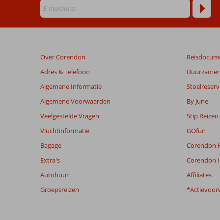
ouder
zijn
dan
48
maanden
Over Corendon
Reisdocum
worden
niet
Adres & Telefoon
Duurzamer 
meer
Algemene Informatie
Stoelreserv
weergegeven
om
Algemene Voorwaarden
By June
de
Veelgestelde Vragen
Stip Reizen
relevantie
van
Vluchtinformatie
GOfun
de
Bagage
Corendon H
getoonde
beoordelingen
Extra's
Corendon I
te
Autohuur
Affiliates
garanderen.
Meer
Groepsreizen
*Actievoor
info
over
onze