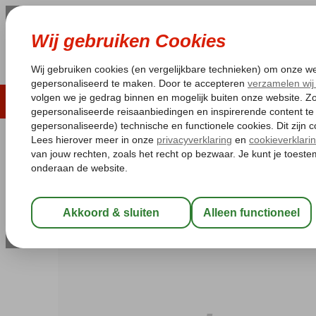
LAST MINUTE
ZOMER 2026
ZONVAKA
Pakketgarantie
Laagsteprijsgarantie*
Gratis
Bulgarije
Home
Zwarte Zee
Sunny Beach
Orel Hotel
Orel Hotel
All Inclusive
-
Hotel