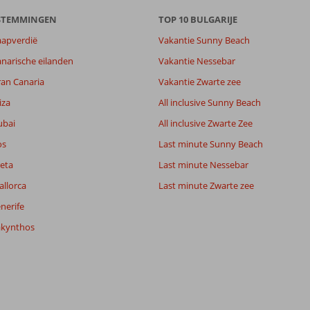
ESTEMMINGEN
TOP 10 BULGARIJE
aapverdië
Vakantie Sunny Beach
narische eilanden
Vakantie Nessebar
ran Canaria
Vakantie Zwarte zee
iza
All inclusive Sunny Beach
ubai
All inclusive Zwarte Zee
os
Last minute Sunny Beach
eta
Last minute Nessebar
allorca
Last minute Zwarte zee
nerife
akynthos