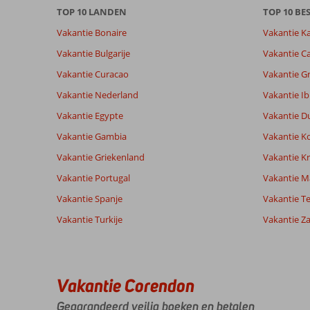
TOP 10 LANDEN
TOP 10 B
over
onze
Vakantie Bonaire
Vakantie K
beoordelingen.
Vakantie Bulgarije
Vakantie Ca
Vakantie Curacao
Vakantie G
Totale score
Scoreverdeling
7,0
Algemene indruk
7,0
Eten
Vakantie Nederland
Vakantie Ib
Gebaseerd op:
Ligging
8,0
Kamers
20
Vakantie Egypte
Vakantie D
Voldoende/goed
Service
6,4
Kindvriende
beoordelingen
Prijs/kwaliteit
6,6
Wifi kwalite
Vakantie Gambia
Vakantie K
Vakantie Griekenland
Vakantie Kr
Vakantie Portugal
Vakantie M
Ervaringen
Taal
van onze
Nederlands (NL) (16)
Vakantie Spanje
Vakantie Te
klanten
Vakantie Turkije
Vakantie Z
8,0
Sunny
Algemene indruk
8
Beach
Vakantie Corendon
Ligging
10
Jacobaagatha
was
Service
7
Gegarandeerd veilig boeken en betalen
Nederland
voor
Prijs/kwaliteit
9