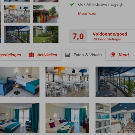
Ook All Inclusive mogelijk
Meer lezen
7,0
Voldoende/goed
20 beoordelingen
oordelingen
Activiteiten
Foto's & Video's
Kaart