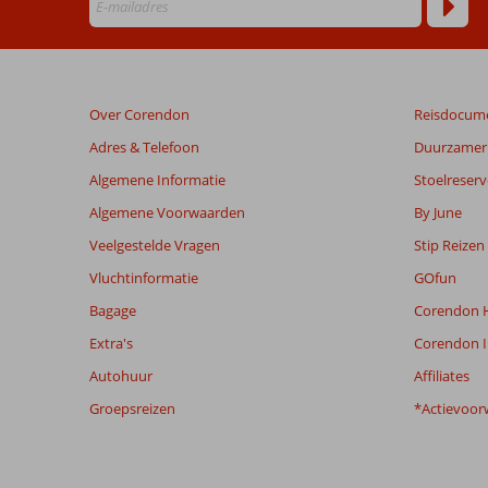
Beoordelingen
die
ouder
zijn
Over Corendon
Reisdocum
dan
48
Adres & Telefoon
Duurzamer 
maanden
Algemene Informatie
Stoelreserv
worden
niet
Algemene Voorwaarden
By June
meer
Veelgestelde Vragen
Stip Reizen
weergegeven
om
Vluchtinformatie
GOfun
de
Bagage
Corendon H
relevantie
van
Extra's
Corendon I
de
Autohuur
Affiliates
getoonde
beoordelingen
Groepsreizen
*Actievoor
te
garanderen.
Meer
info