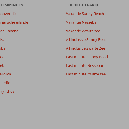
ESTEMMINGEN
TOP 10 BULGARIJE
aapverdië
Vakantie Sunny Beach
narische eilanden
Vakantie Nessebar
ran Canaria
Vakantie Zwarte zee
6,6
iza
All inclusive Sunny Beach
6,2
ubai
All inclusive Zwarte Zee
lijk
5,7
it
4,4
os
Last minute Sunny Beach
eta
Last minute Nessebar
allorca
Last minute Zwarte zee
Filter reisgezelschap
Sorteren op
Alle
datum (nieuw > oud)
nerife
akynthos