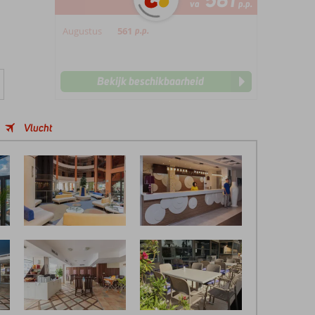
561
va
p.p.
Augustus
561
p.p.
Bekijk beschikbaarheid
Vlucht