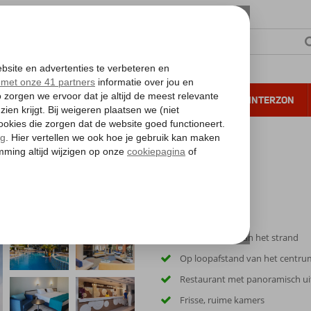
NTIE
VERRE REIZEN
ALL INCLUSIVE
WINTERZON
 annuleren*
tline Meridian)
dian)
Slechts 200 m van het strand
Op loopafstand van het centru
Restaurant met panoramisch ui
Frisse, ruime kamers