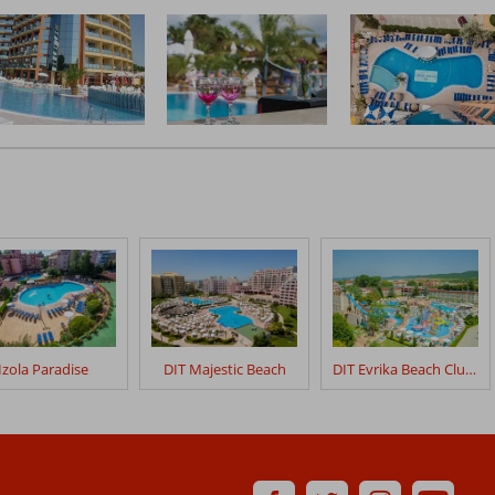
Izola Paradise
DIT Majestic Beach
DIT Evrika Beach Club Hotel