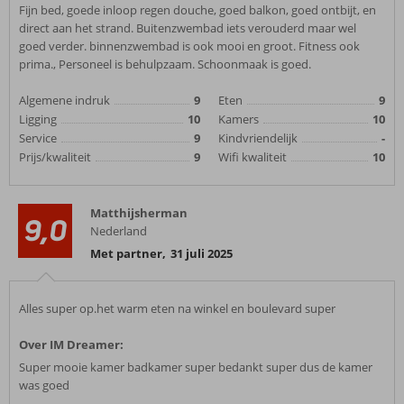
Fijn bed, goede inloop regen douche, goed balkon, goed ontbijt, en
direct aan het strand. Buitenzwembad iets verouderd maar wel
goed verder. binnenzwembad is ook mooi en groot. Fitness ook
prima., Personeel is behulpzaam. Schoonmaak is goed.
Algemene indruk
9
Eten
9
Ligging
10
Kamers
10
Service
9
Kindvriendelijk
-
Prijs/kwaliteit
9
Wifi kwaliteit
10
Matthijsherman
9,0
Nederland
Met partner
,
31 juli 2025
Alles super op.het warm eten na winkel en boulevard super
Over IM Dreamer:
Super mooie kamer badkamer super bedankt super dus de kamer
was goed