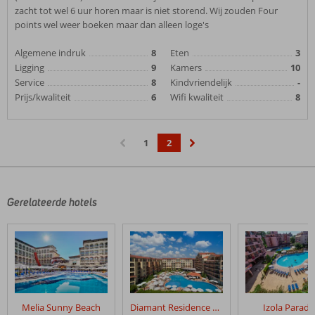
zacht tot wel 6 uur horen maar is niet storend. Wij zouden Four
points wel weer boeken maar dan alleen loge's
Algemene indruk
8
Eten
3
Ligging
9
Kamers
10
Service
8
Kindvriendelijk
-
Prijs/kwaliteit
6
Wifi kwaliteit
8
1
2
‹
›
Gerelateerde hotels
Melia Sunny Beach
Diamant Residence Hotel & Spa
Izola Paradi