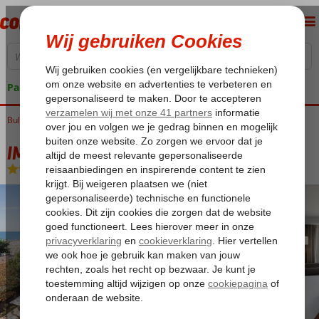
Pakketgarantie
Bulgarije
Home
Zwarte Zee
Sunny Beach
IM Dreamer
IM Dreamer
Ultra All Inclusive
-
Hotel