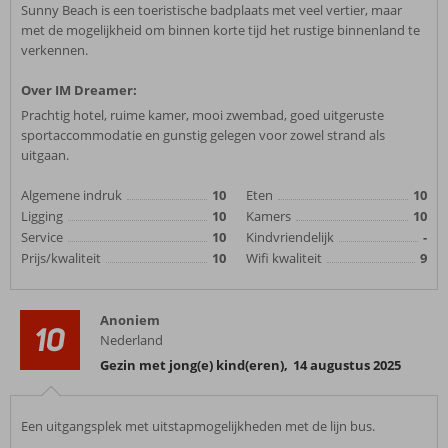
Sunny Beach is een toeristische badplaats met veel vertier, maar
met de mogelijkheid om binnen korte tijd het rustige binnenland te
verkennen.
Over IM Dreamer:
Prachtig hotel, ruime kamer, mooi zwembad, goed uitgeruste
sportaccommodatie en gunstig gelegen voor zowel strand als
uitgaan.
Algemene indruk
10
Eten
10
Ligging
10
Kamers
10
Service
10
Kindvriendelijk
-
Prijs/kwaliteit
10
Wifi kwaliteit
9
Anoniem
10
Nederland
Gezin met jong(e) kind(eren)
,
14 augustus 2025
Een uitgangsplek met uitstapmogelijkheden met de lijn bus.