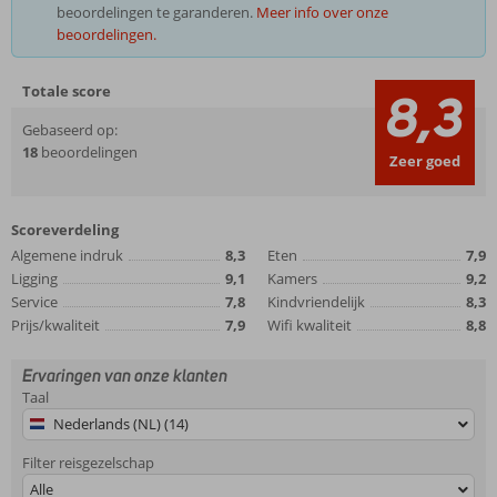
beoordelingen te garanderen.
Meer info over onze
beoordelingen.
Totale score
8,3
Gebaseerd op:
18
beoordelingen
Zeer goed
Scoreverdeling
Algemene indruk
8,3
Eten
7,9
Ligging
9,1
Kamers
9,2
Service
7,8
Kindvriendelijk
8,3
Prijs/kwaliteit
7,9
Wifi kwaliteit
8,8
Ervaringen van onze klanten
Taal
Nederlands (NL) (14)
Filter reisgezelschap
Alle