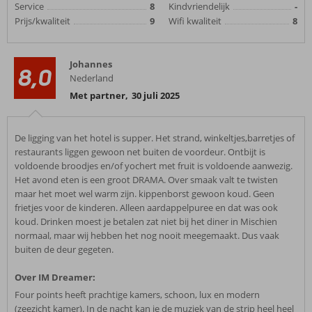
Service
8
Kindvriendelijk
-
Prijs/kwaliteit
9
Wifi kwaliteit
8
Johannes
8,0
Nederland
Met partner
,
30 juli 2025
De ligging van het hotel is supper. Het strand, winkeltjes,barretjes of
restaurants liggen gewoon net buiten de voordeur. Ontbijt is
voldoende broodjes en/of yochert met fruit is voldoende aanwezig.
Het avond eten is een groot DRAMA. Over smaak valt te twisten
maar het moet wel warm zijn. kippenborst gewoon koud. Geen
frietjes voor de kinderen. Alleen aardappelpuree en dat was ook
koud. Drinken moest je betalen zat niet bij het diner in Mischien
normaal, maar wij hebben het nog nooit meegemaakt. Dus vaak
buiten de deur gegeten.
Over IM Dreamer:
Four points heeft prachtige kamers, schoon, lux en modern
(zeezicht kamer). In de nacht kan je de muziek van de strip heel heel