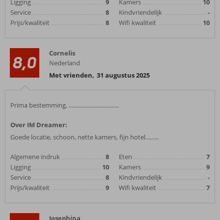
Ligging
9
Kamers
10
Service
8
Kindvriendelijk
-
Prijs/kwaliteit
8
Wifi kwaliteit
10
Cornelis
8,0
Nederland
Met vrienden
,
31 augustus 2025
Prima bestemming, ..................................
Over IM Dreamer:
Goede locatie, schoon, nette kamers, fijn hotel.........
Algemene indruk
8
Eten
7
Ligging
10
Kamers
9
Service
8
Kindvriendelijk
-
Prijs/kwaliteit
9
Wifi kwaliteit
7
Josephina