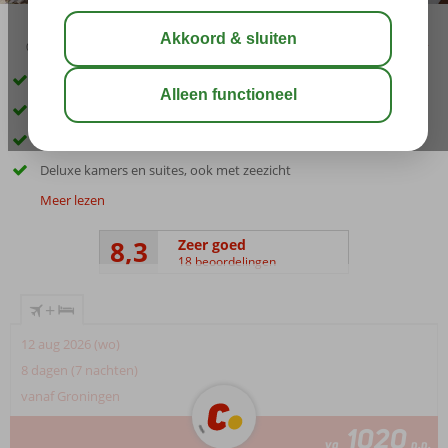
03:00
00:45
aug 29°
C
delen
bewaar
Toplocatie direct aan het zandstrand
Midden in in Sunny Beach
Groot zwembad met kindergedeelte
Deluxe kamers en suites, ook met zeezicht
Meer lezen
8,3
Zeer goed
18 beoordelingen
+
12 aug 2026 (wo)
8 dagen (7 nachten)
vanaf Groningen
1020
va
p.p.