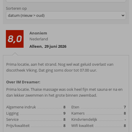
Sorteren op
datum (nieuw > oud)
Anoniem
8,0
Nederland
Alleen
,
29 juni 2026
Prima locatie, aan het strand. Nog wel wat geluid overlast van
discotheek Viking. Dat ging soms door tot 07.00 uur.
Over IM Dreamer:
Prima locatie. Thaise massage was ook heel fijn met sauna er na en
dan lekker zwemmen in het grote binnen zwembad.
Algemene indruk
8
Eten
7
Ligging
9
Kamers
8
Service
8
Kindvriendelijk
-
Prijs/kwaliteit
8
Wifi kwaliteit
8