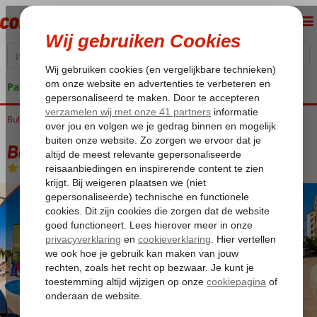
Pakketgarantie
Bulgarije
Home
Zwarte Zee
Sunny Beach
Boomerang Hotel
Boomerang Hotel
Logies
-
Aparthotel