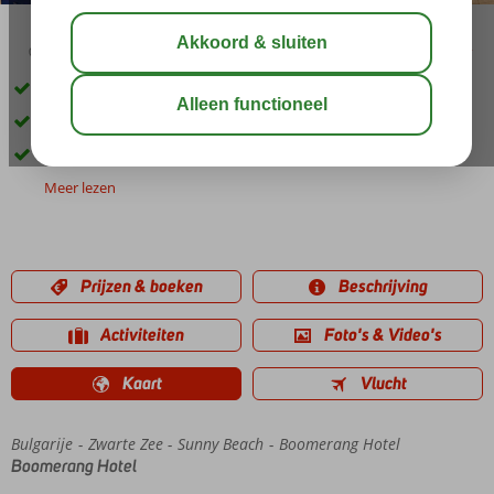
03:00
00:45
aug 29°
C
delen
bewaar
Centrale ligging in Sunny Beach
Prachtig zandstrand op ca. 360 meter afstand
Ideale uitvalsbasis
Meer lezen
Prijzen & boeken
Beschrijving
Activiteiten
Foto's & Video's
Kaart
Vlucht
Bulgarije
Home
Zwarte Zee
Sunny Beach
Boomerang Hotel
Boomerang Hotel