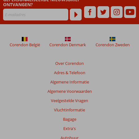
ONTVANGEN?
maanden
worden
niet
meer
weergegeven
om
de
Corendon België
Corendon Denmark
Corendon Zweden
relevantie
van
de
Over Corendon
getoonde
Adres & Telefoon
beoordelingen
te
Algemene Informatie
garanderen.
Algemene Voorwaarden
Meer
info
Veelgestelde Vragen
over
Vluchtinformatie
onze
beoordelingen.
Bagage
Extra's
Autohuur