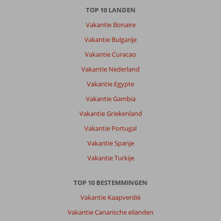
,
28 juli 2026
TOP 10 LANDEN
Vakantie Bonaire
Nu
Vakantie Bulgarije
voor
de
Vakantie Curacao
derde
Vakantie Nederland
jaar
hier
Vakantie Egypte
en
Vakantie Gambia
bevalt
nog
Vakantie Griekenland
steeds
Vakantie Portugal
goed.
Alles
Vakantie Spanje
aanwezig
Vakantie Turkije
voor
het
hele
TOP 10 BESTEMMINGEN
gezin.
Vakantie Kaapverdië
Over
Vakantie Canarische eilanden
Fly