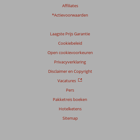
Service
8,4
Kindvriendelijk
8,8
Affiliates
Prijs/kwaliteit
8,5
Wifi kwaliteit
7,9
*Actievoorwaarden
Ervaringen
van
onze
Laagste Prijs Garantie
klanten
Cookiebeleid
Taal
Open cookievoorkeuren
Nederlands (NL) (392)
Privacyverklaring
Filter
reisgezelschap
Disclaimer en Copyright
Alle
Vacatures
Sorteren
Pers
op
Pakketreis boeken
datum (nieuw > oud)
Hotelketens
Sitemap
Ralph
8,0
Nederland
Gezin met oud(ere) kind(eren)