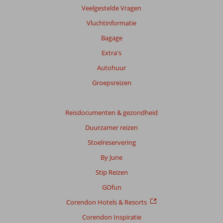
beoordelingen
Veelgestelde Vragen
te
Vluchtinformatie
garanderen.
Meer
Bagage
info
Extra's
over
onze
Autohuur
beoordelingen.
Groepsreizen
Totale
score
Reisdocumenten & gezondheid
Duurzamer reizen
Gebaseerd
op:
Stoelreservering
707
By June
beoordelingen
Stip Reizen
GOfun
Scoreverdeling
Corendon Hotels & Resorts
Algemene indruk
8,8
Eten
7,6
Ligging
7,8
Kamers
8,8
Corendon Inspiratie