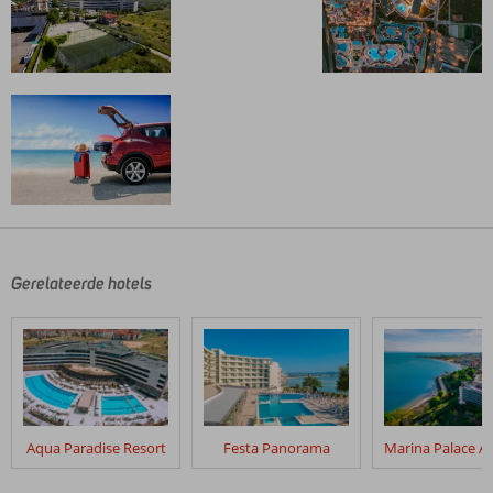
De
beoordelingen
zijn
door
Gerelateerde hotels
onze
klanten
geschreven
na
hun
verblijf
in
Aqua Paradise Resort
Festa Panorama
Fly
&