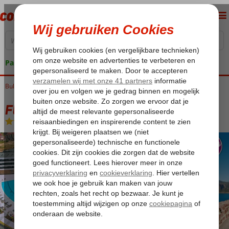
Pakketgarantie
Bulgarije
Home
Zwarte Zee
Nessebar
Fly & Go Aqua Paradise Resort
Fly & Go Aqua Paradise Resort
All Inclusive
-
Hotel