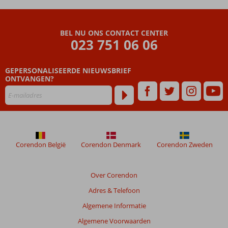
Go
Aqua
Paradise
BEL NU ONS CONTACT CENTER
Resort
023 751 06 06
Beoordelingen
GEPERSONALISEERDE NIEUWSBRIEF
die
ONTVANGEN?
ouder
zijn
dan
48
maanden
worden
niet
Corendon België
Corendon Denmark
Corendon Zweden
meer
weergegeven
om
Over Corendon
de
Adres & Telefoon
relevantie
van
Algemene Informatie
de
Algemene Voorwaarden
getoonde