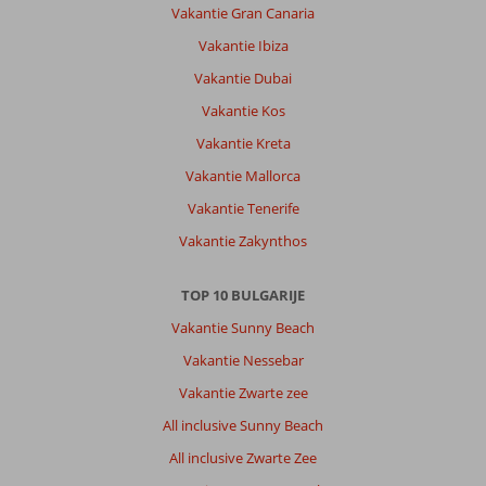
Vakantie Gran Canaria
&
Go
Vakantie Ibiza
Aqua
Vakantie Dubai
Paradise
Resort:
Vakantie Kos
Hotel
Vakantie Kreta
Aqua
Vakantie Mallorca
Paradise
Resort
Vakantie Tenerife
is
Vakantie Zakynthos
een
goed
hotel
TOP 10 BULGARIJE
met
Vakantie Sunny Beach
alle
denkbare
Vakantie Nessebar
faciliteiten.
Vakantie Zwarte zee
ideaal
voor
All inclusive Sunny Beach
gezin
All inclusive Zwarte Zee
met
kinderen.