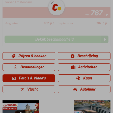
vanaf Amsterdam
787
va
p.p.
Augustus
852
p.p.
September
787
p.p.
Bekijk beschikbaarheid
Prijzen & boeken
Beschrijving
Beoordelingen
Activiteiten
Foto's & Video's
Kaart
Vlucht
Autohuur