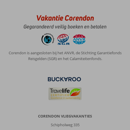
onderhoud,
maar
(nog)
Vakantie Corendon
niet
storend
Gegarandeerd veilig boeken en betalen
Algemene indruk
8
Eten
6
Ligging
8
Kamers
8
Service
9
Kindvriendelijk
10
Corendon is aangesloten bij het ANVR, de Stichting Garantiefonds
Prijs/kwaliteit
8
Wifi kwaliteit
9
Reisgelden (SGR) en het Calamiteitenfonds.
Anoniem
9,0
Nederland
Gezin met oud(ere) kind(eren)
,
22 juli 2026
Nessebar
is
CORENDON VLIEGVAKANTIES
een
Schipholweg 335
aanrader