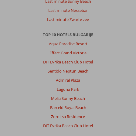
Last minute Sunny Beach
Eten
Last minute Nessebar
is
wat
Last minute Zwarte zee
eentonig
maar
TOP 10 HOTELS BULGARIJE
niet
super
Aqua Paradise Resort
slecht.
Effect Grand Victoria
Ik
kom
DIT Evrika Beach Club Hotel
er
Sentido Neptun Beach
nu
voor
Admiral Plaza
de
Laguna Park
derde
keer
Melia Sunny Beach
maar
Barceló Royal Beach
zie
wel
Zornitsa Residence
een
DIT Evrika Beach Club Hotel
beetje
achterstallig