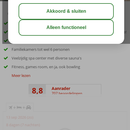
03:00
00:30
aug 29°
C
delen
bewaar
Inclusief huurauto!
Gratis onbeperkt toegang tot het grootste aqua park van Bulgarije!
Op korte afstand van het strand en historisch Nessebar
Familiekamers tot wel 6 personen
Veelzijdig spa center met diverse sauna's
Fitness, games room, en ja, ook bowling
Meer lezen
8,8
Aanrader
707 beoordelingen
+
+
13 sep 2026 (zo)
8 dagen (7 nachten)