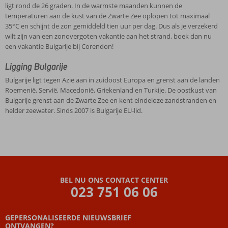
ligt rond de 26 graden. In de warmste maanden kunnen de
temperaturen aan de kust van de Zwarte Zee oplopen tot maximaal
35°C en schijnt de zon gemiddeld tien uur per dag. Dus als je verzekerd
wilt zijn van een zonovergoten vakantie aan het strand, boek dan nu
een vakantie Bulgarije bij Corendon!
Ligging Bulgarije
Bulgarije ligt tegen Azië aan in zuidoost Europa en grenst aan de landen
Roemenië, Servië, Macedonië, Griekenland en Turkije. De oostkust van
Bulgarije grenst aan de Zwarte Zee en kent eindeloze zandstranden en
helder zeewater. Sinds 2007 is Bulgarije EU-lid.
BEL NU ONS CONTACT CENTER
023 751 06 06
GEPERSONALISEERDE NIEUWSBRIEF
ONTVANGEN?