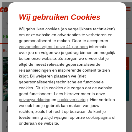
Pakketgarantie
Bulgarije
Home
Zwarte Zee
Bingoreizen Bulgarije
504
va
p.p.
Bingoreizen Bulgarije
Ontdek Bulgarije, waar een unieke combinatie van adembenemende
natuur, eeuwenoude cultuur, gouden zandstranden en een