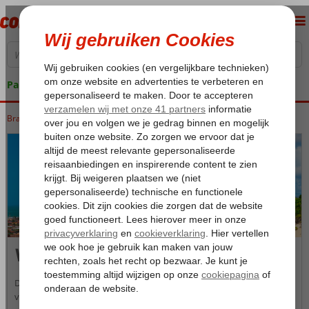
Pakketgarantie
Brazilië
Home
Natal
Natal
Via Costeira
Via Costeira
De kuststrook van Natal, beter bekend als Via Costeira, is dé plek
voor een strandvakantie. Het ligt tussen het centrum van de grote