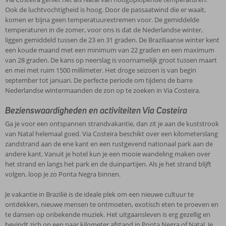
Ook de luchtvochtigheid is hoog. Door de passaatwind die er waait,
komen er bijna geen temperatuurextremen voor. De gemiddelde
temperaturen in de zomer, voor ons is dat de Nederlandse winter,
liggen gemiddeld tussen de 23 en 31 graden. De Braziliaanse winter kent
een koude maand met een minimum van 22 graden en een maximum
van 28 graden. De kans op neerslag is voornamelijk groot tussen maart
en mei met ruim 1500 millimeter. Het droge seizoen is van begin
september tot januari. De perfecte periode om tijdens de barre
Nederlandse wintermaanden de zon op te zoeken in Via Costeira.
Bezienswaardigheden en activiteiten Via Costeira
Ga je voor een ontspannen strandvakantie, dan zit je aan de kuststrook
van Natal helemaal goed. Via Costeira beschikt over een kilometerslang
zandstrand aan de ene kant en een rustgevend nationaal park aan de
andere kant. Vanuit je hotel kun je een mooie wandeling maken over
het strand en langs het park en de duinpartijen. Als je het strand blijft
volgen, loop je zo Ponta Negra binnen.
Je vakantie in Brazilië is de ideale plek om een nieuwe cultuur te
ontdekken, nieuwe mensen te ontmoeten, exotisch eten te proeven en
te dansen op onbekende muziek. Het uitgaansleven is erg gezellig en
bevindt zich op een paar kilometer afstand in Ponta Negra of Natal. Je