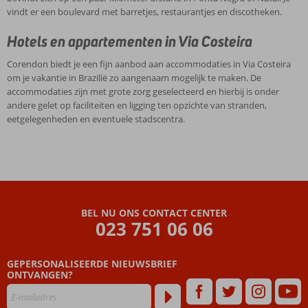
vindt er een boulevard met barretjes, restaurantjes en discotheken.
Hotels en appartementen in Via Costeira
Corendon biedt je een fijn aanbod aan accommodaties in Via Costeira
om je vakantie in Brazilië zo aangenaam mogelijk te maken. De
accommodaties zijn met grote zorg geselecteerd en hierbij is onder
andere gelet op faciliteiten en ligging ten opzichte van stranden,
eetgelegenheden en eventuele stadscentra.
BEL NU ONS CONTACT CENTER
023 751 06 06
GEPERSONALISEERDE NIEUWSBRIEF
ONTVANGEN?