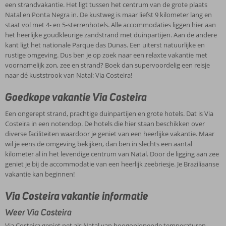
een strandvakantie. Het ligt tussen het centrum van de grote plaats
Natal en Ponta Negra in. De kustweg is maar liefst 9 kilometer lang en
staat vol met 4- en 5-sterrenhotels. Alle accommodaties liggen hier aan
het heerlijke goudkleurige zandstrand met duinpartijen. Aan de andere
kant ligt het nationale Parque das Dunas. Een uiterst natuurlijke en
rustige omgeving. Dus ben je op zoek naar een relaxte vakantie met
voornamelijk zon, zee en strand? Boek dan supervoordelig een reisje
naar dé kuststrook van Natal: Via Costeira!
Goedkope vakantie Via Costeira
Een ongerept strand, prachtige duinpartijen en grote hotels. Dat is Via
Costeira in een notendop. De hotels die hier staan beschikken over
diverse faciliteiten waardoor je geniet van een heerlijke vakantie. Maar
wil je eens de omgeving bekijken, dan ben in slechts een aantal
kilometer al in het levendige centrum van Natal. Door de ligging aan zee
geniet je bij de accommodatie van een heerlijk zeebriesje. Je Braziliaanse
vakantie kan beginnen!
Via Costeira vakantie informatie
Weer Via Costeira
Via Costeira geniet net als Natal van hoogoplopende temperaturen.