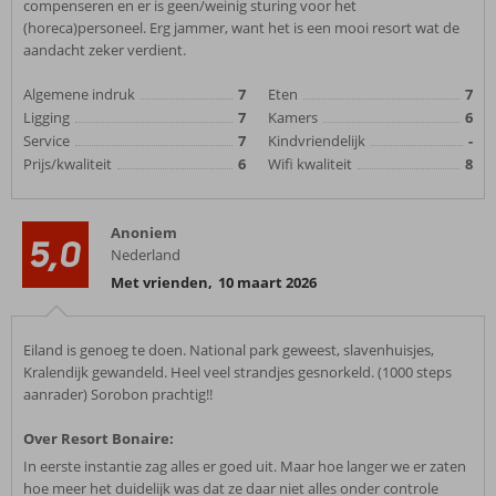
compenseren en er is geen/weinig sturing voor het
(horeca)personeel. Erg jammer, want het is een mooi resort wat de
aandacht zeker verdient.
Algemene indruk
7
Eten
7
Ligging
7
Kamers
6
Service
7
Kindvriendelijk
-
Prijs/kwaliteit
6
Wifi kwaliteit
8
Anoniem
5,0
Nederland
Met vrienden
,
10 maart 2026
Eiland is genoeg te doen. National park geweest, slavenhuisjes,
Kralendijk gewandeld. Heel veel strandjes gesnorkeld. (1000 steps
aanrader) Sorobon prachtig!!
Over Resort Bonaire:
In eerste instantie zag alles er goed uit. Maar hoe langer we er zaten
hoe meer het duidelijk was dat ze daar niet alles onder controle