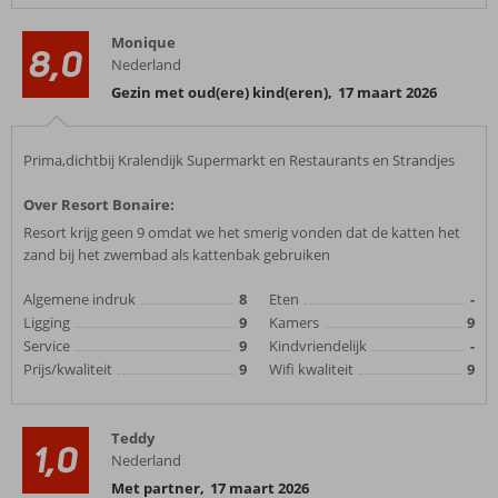
Monique
8,0
Nederland
Gezin met oud(ere) kind(eren)
,
17 maart 2026
Prima,dichtbij Kralendijk Supermarkt en Restaurants en Strandjes
Over Resort Bonaire:
Resort krijg geen 9 omdat we het smerig vonden dat de katten het
zand bij het zwembad als kattenbak gebruiken
Algemene indruk
8
Eten
-
Ligging
9
Kamers
9
Service
9
Kindvriendelijk
-
Prijs/kwaliteit
9
Wifi kwaliteit
9
Teddy
1,0
Nederland
Met partner
,
17 maart 2026