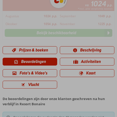
1024
va
p.p.
*incl. alle verplichte kosten
Augustus
1024
p.p.
September
1049
p.p.
Oktober
1054
p.p.
November
1225
p.p.
Bekijk beschikbaarheid
Prijzen & boeken
Beschrijving
Beoordelingen
Activiteiten
Foto's & Video's
Kaart
Vlucht
De beoordelingen zijn door onze klanten geschreven na hun
verblijf in Resort Bonaire