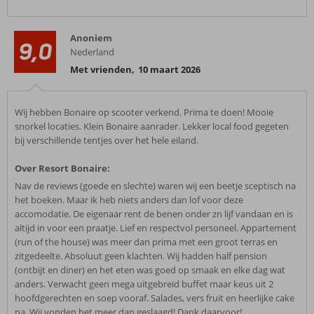
Anoniem
9,0
Nederland
Met vrienden
,
10 maart 2026
Wij hebben Bonaire op scooter verkend. Prima te doen! Mooie
snorkel locaties. Klein Bonaire aanrader. Lekker local food gegeten
bij verschillende tentjes over het hele eiland.
Over Resort Bonaire:
Nav de reviews (goede en slechte) waren wij een beetje sceptisch na
het boeken. Maar ik heb niets anders dan lof voor deze
accomodatie. De eigenaar rent de benen onder zn lijf vandaan en is
altijd in voor een praatje. Lief en respectvol personeel. Appartement
(run of the house) was meer dan prima met een groot terras en
zitgedeelte. Absoluut geen klachten. Wij hadden half pension
(ontbijt en diner) en het eten was goed op smaak en elke dag wat
anders. Verwacht geen mega uitgebreid buffet maar keus uit 2
hoofdgerechten en soep vooraf. Salades, vers fruit en heerlijke cake
na. Wij vonden het meer dan geslaagd! Dank daarvoor!