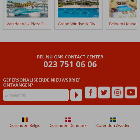
Van der Valk Plaza Royal Residence Bonaire
Grand Windsock Dive & Beach Resort
BEL NU ONS CONTACT CENTER
023 751 06 06
GEPERSONALISEERDE NIEUWSBRIEF
ONTVANGEN?
Corendon België
Corendon Denmark
Corendon Zweden