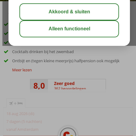
10:00
aug 31°
C
delen
bewaar
Appartementen tot 6 pers. en Penthouses tot wel 8 pers.
Hotelkamers recent gerenoveerd
Toplocatie nabij Kralendijk en strand
Cocktails drinken bij het zwembad
Ontbijt en (tegen kleine meerprijs) halfpension ook mogelijk
Meer lezen
8,0
Zeer goed
362 beoordelingen
+
18 aug 2026 (di)
7 dagen (5 nachten)
vanaf Amsterdam