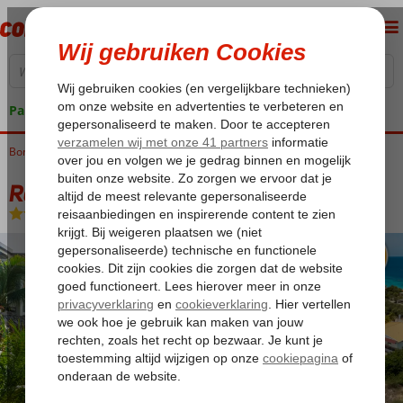
Pakketgarantie
Bonaire
Home
Kralendijk
Resort Bonaire
Resort Bonaire
Logies
-
Hotel