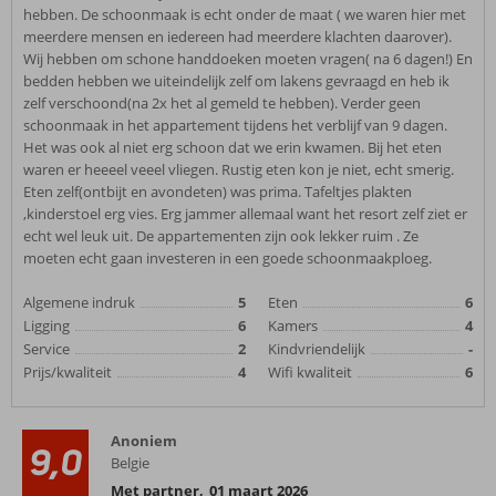
hebben. De schoonmaak is echt onder de maat ( we waren hier met
meerdere mensen en iedereen had meerdere klachten daarover).
Wij hebben om schone handdoeken moeten vragen( na 6 dagen!) En
bedden hebben we uiteindelijk zelf om lakens gevraagd en heb ik
zelf verschoond(na 2x het al gemeld te hebben). Verder geen
schoonmaak in het appartement tijdens het verblijf van 9 dagen.
Het was ook al niet erg schoon dat we erin kwamen. Bij het eten
waren er heeeel veeel vliegen. Rustig eten kon je niet, echt smerig.
Eten zelf(ontbijt en avondeten) was prima. Tafeltjes plakten
,kinderstoel erg vies. Erg jammer allemaal want het resort zelf ziet er
echt wel leuk uit. De appartementen zijn ook lekker ruim . Ze
moeten echt gaan investeren in een goede schoonmaakploeg.
Algemene indruk
5
Eten
6
Ligging
6
Kamers
4
Service
2
Kindvriendelijk
-
Prijs/kwaliteit
4
Wifi kwaliteit
6
Anoniem
9,0
Belgie
Met partner
,
01 maart 2026