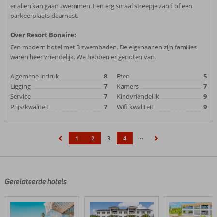
er allen kan gaan zwemmen. Een erg smaal streepje zand of een
parkeerplaats daarnast.
Over Resort Bonaire:
Een modern hotel met 3 zwembaden. De eigenaar en zijn families
waren heer vriendelijk. We hebben er genoten van.
Algemene indruk
8
Eten
5
Ligging
7
Kamers
7
Service
7
Kindvriendelijk
9
Prijs/kwaliteit
7
Wifi kwaliteit
9
…
1
2
3
4
‹
›
Gerelateerde hotels