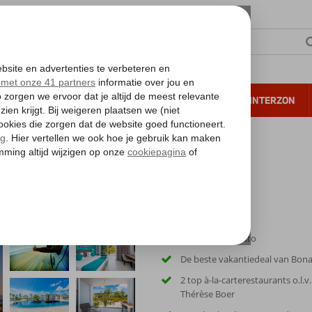
NTIE
VERRE REIZEN
ALL INCLUSIVE
WINTERZON
 annuleren*
Inclusief huurauto
De beste vakantiedeal van Bona
2 top à-la-carterestaurants o.l.v
Thérèse Boer