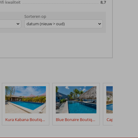
ifi kwaliteit
8,7
Sorteren op
datum (nieuw > oud)
Kura Kabana Boutique Resort
Blue Bonaire Boutique Resort
Captain Don's Ha