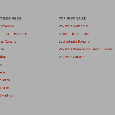
ESTEMMINGEN
TOP 10 BONAIRE
aapverdië
Vakantie Kralendijk
narische eilanden
All Inclusive Bonaire
ran Canaria
Last minute Bonaire
iza
Vakantie Bonaire inclusief huurauto
ubai
Vakantie Curacao
os
eta
allorca
nerife
akynthos