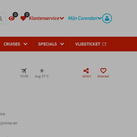
REGISTREER
CONTACT
0
0
Klantenservice
Mijn Corendon
CRUISES
SPECIALS
VLIEGTICKET
10:00
aug 31°
C
delen
bewaar
ire
. Jonnie en