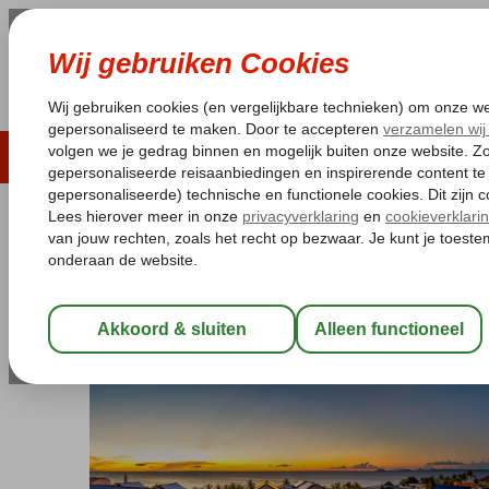
LAST MINUTE
ZOMER 2026
ZONVAKA
Pakketgarantie
Laagsteprijsgarantie*
Gratis
Bonaire
Home
Kralendijk
Fly & Go Delfins Beach
Fly & Go Delfins Beach
Logies
-
Hotel