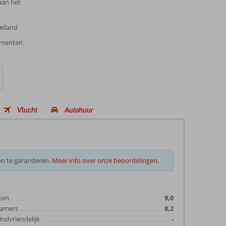
 aan het
eiland
tementen
Vlucht
Autohuur
en te garanderen.
Meer info over onze beoordelingen.
ten
9,0
amers
8,2
indvriendelijk
-