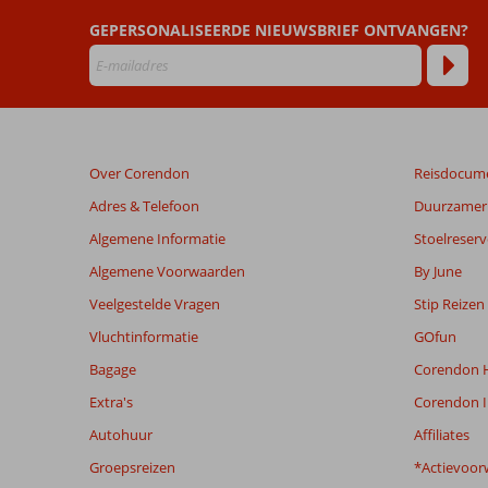
GEPERSONALISEERDE NIEUWSBRIEF ONTVANGEN?
Over Corendon
Reisdocum
Adres & Telefoon
Duurzamer 
Algemene Informatie
Stoelreserv
Algemene Voorwaarden
By June
Veelgestelde Vragen
Stip Reizen
Vluchtinformatie
GOfun
Bagage
Corendon H
Extra's
Corendon I
Autohuur
Affiliates
Groepsreizen
*Actievoor