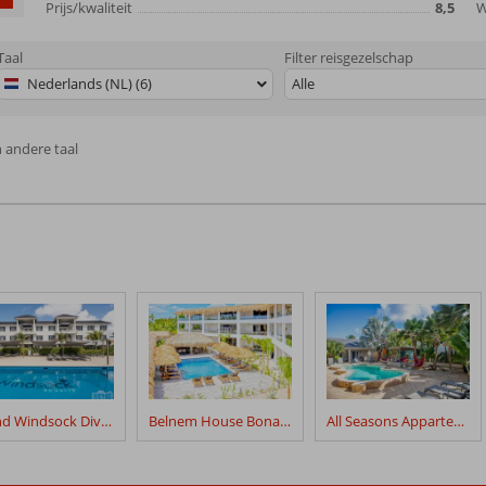
Prijs/kwaliteit
8,5
W
Taal
Filter reisgezelschap
Nederlands (NL) (6)
Alle
n andere taal
Grand Windsock Dive & Beach Resort
Belnem House Bonaire
All Seasons Appartementen