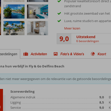
Populair kwaliteitsresort direct
zandstrand
Hét grootste zwembad van het 
Luxe, ruime studio’s en appar
Meer lezen
9,0
Uitstekend
6 beoordelingen
oordelingen
Activiteiten
Foto's & Video's
Kaart
a hun verblijf in Fly & Go Delfins Beach
den niet meer weergegeven om de relevantie van de getoonde beoordeling
Scoreverdeling
0
Algemene indruk
9,0
E
Ligging
8,5
K
d
Service
9,0
K