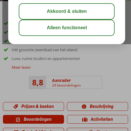
10:00
aug 31°
C
delen
bewaar
2 top à-la-carterestaurants o.l.v. Jonnie en Thérèse Boer
De beste vakantiedeal van Bonaire
Populair kwaliteitsresort direct aan het zandstrand
Hét grootste zwembad van het eiland
Luxe, ruime studio’s en appartementen
Meer lezen
8,8
Aanrader
24 beoordelingen
Prijzen & boeken
Beschrijving
Beoordelingen
Activiteiten