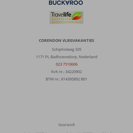
CORENDON VLIEGVAKANTIES
Schipholweg 335
1171 PL Badhoevedorp, Nederland
023 7510606
KvK nr.: 34220902
BTW nr.: 814395892 B01
TourWeb
©