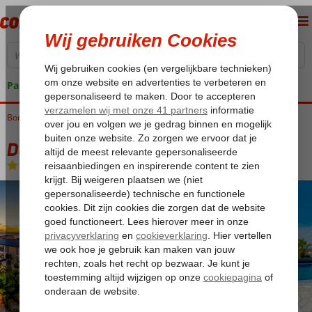
Pakketgarantie
Bonaire
Home
Kralendijk
Delfins Beach Resort Bonaire
Delfins Beach Resort Bonaire
Logies
-
Hotel