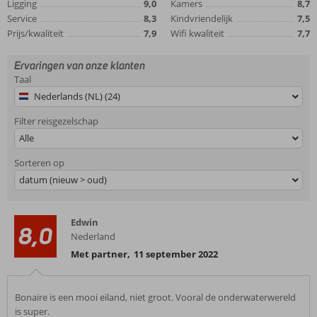
Ligging
9,0
Kamers
8,7
Service
8,3
Kindvriendelijk
7,5
Prijs/kwaliteit
7,9
Wifi kwaliteit
7,7
Ervaringen van onze klanten
Taal
Nederlands (NL) (24)
Filter reisgezelschap
Alle
Sorteren op
datum (nieuw > oud)
Edwin
8,0
Nederland
Met partner
,
11 september 2022
Bonaire is een mooi eiland, niet groot. Vooral de onderwaterwereld
is super.