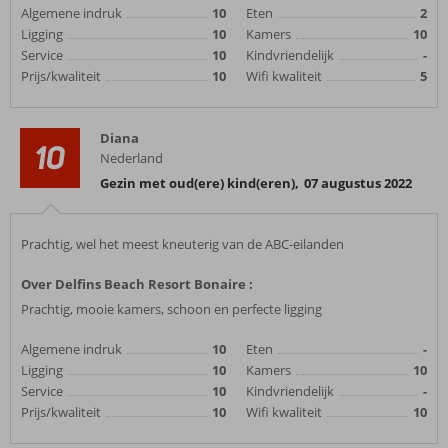
Algemene indruk
10
Eten
2
Ligging
10
Kamers
10
Service
10
Kindvriendelijk
-
Prijs/kwaliteit
10
Wifi kwaliteit
5
Diana
10
Nederland
Gezin met oud(ere) kind(eren)
,
07 augustus 2022
Prachtig, wel het meest kneuterig van de ABC-eilanden
Over Delfins Beach Resort Bonaire :
Prachtig, mooie kamers, schoon en perfecte ligging
Algemene indruk
10
Eten
-
Ligging
10
Kamers
10
Service
10
Kindvriendelijk
-
Prijs/kwaliteit
10
Wifi kwaliteit
10