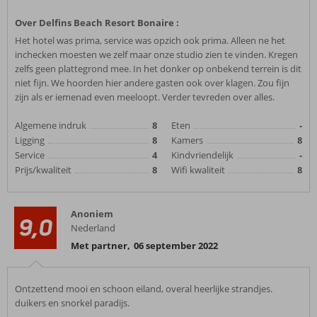
Over Delfins Beach Resort Bonaire :
Het hotel was prima, service was opzich ook prima. Alleen ne het
inchecken moesten we zelf maar onze studio zien te vinden. Kregen
zelfs geen plattegrond mee. In het donker op onbekend terrein is dit
niet fijn. We hoorden hier andere gasten ook over klagen. Zou fijn
zijn als er iemenad even meeloopt. Verder tevreden over alles.
Algemene indruk
8
Eten
-
Ligging
8
Kamers
8
Service
4
Kindvriendelijk
-
Prijs/kwaliteit
8
Wifi kwaliteit
8
Anoniem
9,0
Nederland
Met partner
,
06 september 2022
Ontzettend mooi en schoon eiland, overal heerlijke strandjes.
duikers en snorkel paradijs.