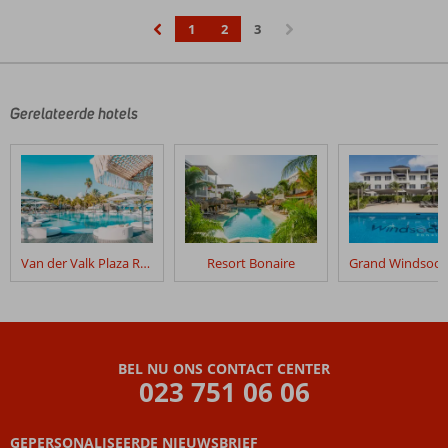
1
2
3
‹
›
Gerelateerde hotels
Van der Valk Plaza Royal Residence Bonaire
Resort Bonaire
BEL NU ONS CONTACT CENTER
023 751 06 06
GEPERSONALISEERDE NIEUWSBRIEF