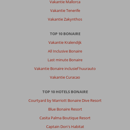
Vakantie Mallorca
badhanddoek
verschiloning
Vakantie Tenerife
.
Vakantie Zakynthos
Een
goed
restaurant
TOP 10 BONAIRE
en
Vakantie Kralendijk
bar,
met
All Inclusive Bonaire
kundig
Last minute Bonaire
en
sfeer
Vakantie Bonaire inclusief huurauto
makend
Vakantie Curacao
personeel
.
Een
TOP 10 HOTELS BONAIRE
aanrader
Courtyard by Marriott Bonaire Dive Resort
.
Blue Bonaire Resort
Algemene indruk
9
Eten
8
Casita Palma Boutique Resort
Ligging
8
Kamers
9
Service
9
Kindvriendelijk
-
Captain Don's Habitat