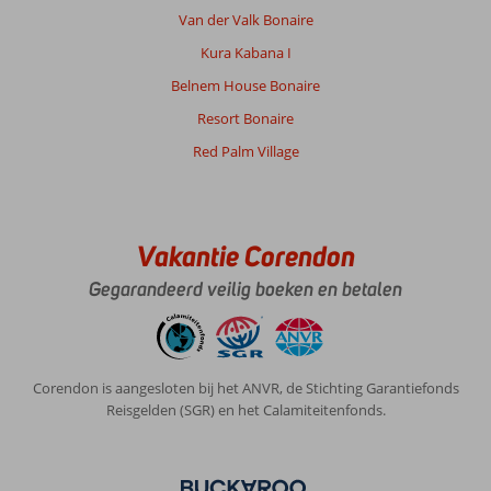
Prijs/kwaliteit
9
Wifi kwaliteit
7
Van der Valk Bonaire
Kura Kabana I
Johannes
8,0
Belnem House Bonaire
Nederland
Resort Bonaire
Met vrienden
,
25 januari 2026
Red Palm Village
Habitat
is
Vakantie Corendon
al
jaren
Gegarandeerd veilig boeken en betalen
prima
zelfs
voordat
corendon
dit
Corendon is aangesloten bij het ANVR, de Stichting Garantiefonds
resort
Reisgelden (SGR) en het Calamiteitenfonds.
hebben
opgenomen
in