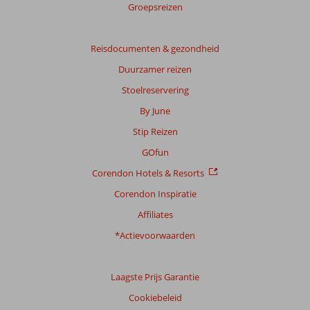
score
Groepsreizen
Gebaseerd
op:
Reisdocumenten & gezondheid
28
Duurzamer reizen
beoordelingen
Stoelreservering
By June
Scoreverdeling
Stip Reizen
Algemene indruk
8,6
Eten
8,2
Ligging
9,0
Kamers
7,9
GOfun
Service
8,8
Kindvriendelijk
7,0
Corendon Hotels & Resorts
Prijs/kwaliteit
8,1
Wifi kwaliteit
8,3
Corendon Inspiratie
Ervaringen
Affiliates
van
onze
*Actievoorwaarden
klanten
Taal
Laagste Prijs Garantie
Nederlands (NL) (27)
Cookiebeleid
Filter