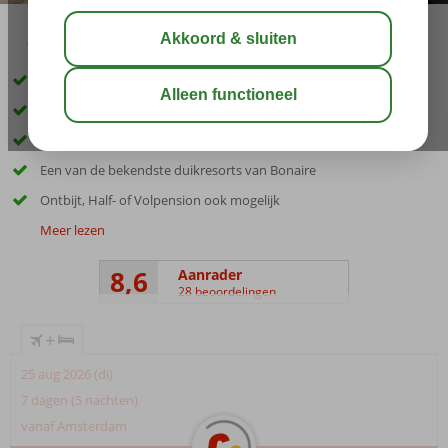
10:00
aug 31°
C
delen
bewaar
Direct aan zee gelegen
Op ca. 3 kilometer van Kralendijk
Dineren met uitzicht op zee
Een van de bekendste duikresorts van Bonaire
Ontbijt, Half- of Volpension ook mogelijk
Meer lezen
8,6
Aanrader
28 beoordelingen
+
25 aug 2026 (di)
7 dagen (5 nachten)
vanaf Amsterdam