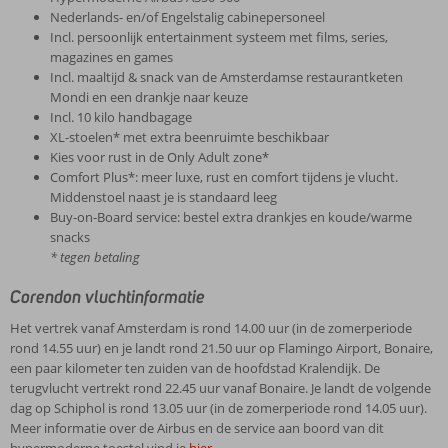
Nederlands- en/of Engelstalig cabinepersoneel
Incl. persoonlijk entertainment systeem met films, series,
magazines en games
Incl. maaltijd & snack van de Amsterdamse restaurantketen
Mondi en een drankje naar keuze
Incl. 10 kilo handbagage
XL-stoelen* met extra beenruimte beschikbaar
Kies voor rust in de Only Adult zone*
Comfort Plus*: meer luxe, rust en comfort tijdens je vlucht.
Middenstoel naast je is standaard leeg
Buy-on-Board service: bestel extra drankjes en koude/warme
snacks
* tegen betaling
Corendon vluchtinformatie
Het vertrek vanaf Amsterdam is rond 14.00 uur (in de zomerperiode
rond 14.55 uur) en je landt rond 21.50 uur op Flamingo Airport, Bonaire,
een paar kilometer ten zuiden van de hoofdstad Kralendijk. De
terugvlucht vertrekt rond 22.45 uur vanaf Bonaire. Je landt de volgende
dag op Schiphol is rond 13.05 uur (in de zomerperiode rond 14.05 uur).
Meer informatie over de Airbus en de service aan boord van dit