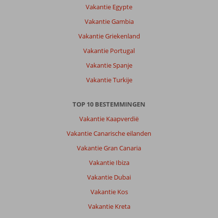
heen
Vakantie Egypte
kunnen
Vakantie Gambia
gaan
.
Vakantie Griekenland
Vakantie Portugal
Over
Captain
Vakantie Spanje
Don's
Vakantie Turkije
Habitat:
Geweldig
TOP 10 BESTEMMINGEN
team
,
Vakantie Kaapverdië
goede
Vakantie Canarische eilanden
en
ruime
Vakantie Gran Canaria
kamers
Vakantie Ibiza
met
dagelijks
Vakantie Dubai
opmaak
Vakantie Kos
en
schoonmaak,
Vakantie Kreta
onbeperkt