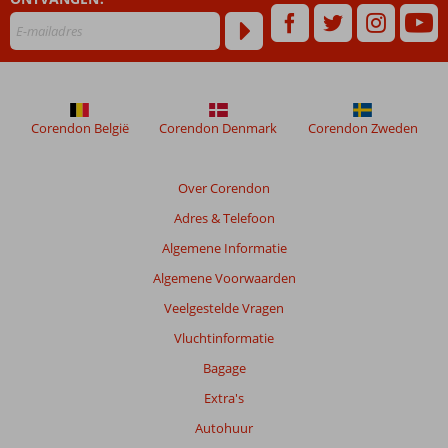
48
maanden
worden
niet
meer
weergegeven
om
Corendon België
Corendon Denmark
Corendon Zweden
de
relevantie
van
Over Corendon
de
Adres & Telefoon
getoonde
beoordelingen
Algemene Informatie
te
Algemene Voorwaarden
garanderen.
Meer
Veelgestelde Vragen
info
Vluchtinformatie
over
onze
Bagage
beoordelingen.
Extra's
Autohuur
Totale