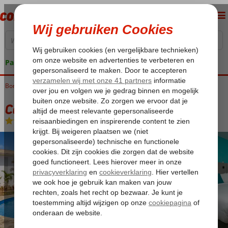
Pakketgarantie
Bonaire
Home
Kralendijk
Captain Don's Habitat
Captain Don's Habitat
Logies
-
Hotel