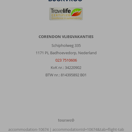
hun
reisaanbod.
Over
Captain
Don's
Habitat:
CORENDON VLIEGVAKANTIES
Prima
Schipholweg 335
locatie
1171 PL Badhoevedorp, Nederland
en
023 7510606
resort.
Kom
KvK nr.: 34220902
er
BTW nr.: 814395892 B01
al
jaren.
Corendon
heeft
geen
invloed
op
mijn
TourWeb
scores
©
accommodation-10674
| accommodationId=10674&tab=flight-tab