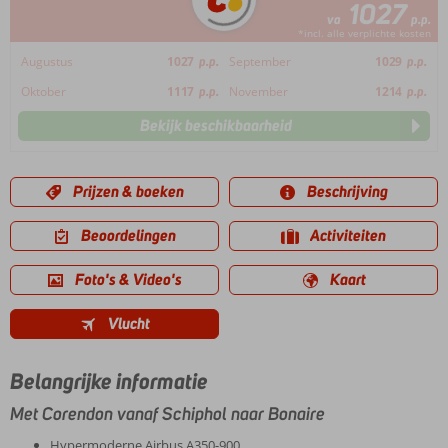
1027
va
p.p.
*incl. alle verplichte kosten
Augustus
1027
p.p.
September
1029
p.p.
Oktober
1117
p.p.
November
1214
p.p.
Bekijk beschikbaarheid
Prijzen & boeken
Beschrijving
Beoordelingen
Activiteiten
Foto's & Video's
Kaart
Vlucht
Belangrijke informatie
Met Corendon vanaf Schiphol naar Bonaire
Hypermoderne Airbus A350-900