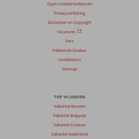
reisgezelschap
Open cookievoorkeuren
Alle
Privacyverklaring
Sorteren
Disclaimer en Copyright
op
Vacatures
datum (nieuw > oud)
Pers
Pakketreis boeken
Frederik
9,0
Hotelketens
Nederland
Gezin met oud(ere) kind(eren)
Sitemap
,
24 maart 2026
Prima
TOP 10 LANDEN
bestemming
,
Vakantie Bonaire
ik
Vakantie Bulgarije
zou
hier
Vakantie Curacao
zo
Vakantie Nederland
weer