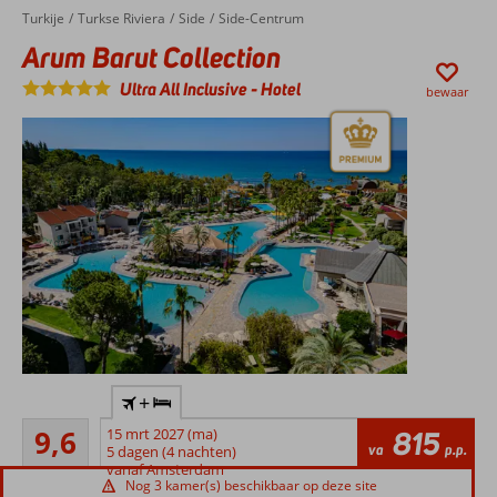
Thalasso
Turkije
Arum Barut Collection
Home
Turkse Riviera
Side
Side-Centrum
Center
Arum Barut Collection
Ultra All Inclusive
-
Hotel
bewaar
Direct
+
aan
Uitmuntend
een
9,6
15 mrt 2027 (ma)
815
24
va
p.p.
mooi
5 dagen (4 nachten)
beoordelingen
vanaf Amsterdam
privé
Nog 3 kamer(s) beschikbaar op deze site
strand