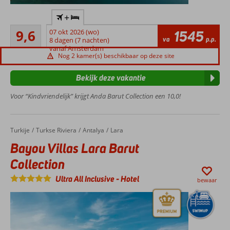
Spiksplinternieuw
+
hotel
Uitmuntend
9,6
07 okt 2026 (wo)
1545
Direct
9
va
p.p.
8 dagen (7 nachten)
aan
beoordelingen
vanaf Amsterdam
het
Nog 2 kamer(s) beschikbaar op deze site
strand
Aquapark
Bekijk deze vakantie
met
Voor “Kindvriendelijk” krijgt Anda Barut Collection een 10,0!
glijbanen
Talloze
activiteiten
voor jong
Turkije
Bayou Villas Lara Barut Collection
Home
Turkse Riviera
Antalya
Lara
en oud
Bayou Villas Lara Barut
Bestaat uit
Collection
een familie
zone,
Ultra All Inclusive
-
Hotel
bewaar
community
zone en
een adult
zone