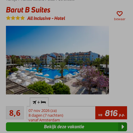
Barut B Suites
All Inclusive
-
Hotel
bewaar
Op ca.
+
200m
Aanrader
van
8,6
07 nov 2026 (za)
816
5
va
p.p.
het
8 dagen (7 nachten)
beoordelingen
vanaf Amsterdam
strand
Bekijk deze vakantie
Zwembad