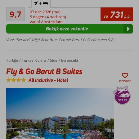
+
het privé
Uitmuntend
zandstrand
9,7
07 dec 2026 (ma)
731
26
va
p.p.
5 dagen (4 nachten)
Vriendelijk
beoordelingen
vanaf Amsterdam
personeel
Bekijk deze vakantie
Leuke
activiteiten
Voor “Service” krijgt Acanthus Cennet Barut Collection een 9,8!
voor jong
en oud
Turkije
Fly & Go Barut B Suites
Home
Turkse Riviera
Side
Evrenseki
Fly & Go Barut B Suites
All Inclusive
-
Hotel
bewaar