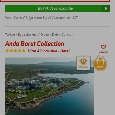
Buffet- en à-la-
Bekijk deze vakantie
carterestaurants
Voor “Service” krijgt Arum Barut Collection een 9,7!
Leuke
activiteiten
voor jong
en oud
Turkije
Anda Barut Collection
Home
Egeische kust
Didim
Didim-Centrum
Anda Barut Collection
Ultra All Inclusive
-
Hotel
bewaar