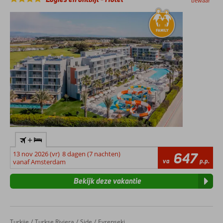
bewaar
+
13 nov 2026 (vr)
8 dagen (7 nachten)
647
va
p.p.
vanaf Amsterdam
Bekijk deze vakantie
Turkije
Barut B Suites
Home
Turkse Riviera
Side
Evrenseki