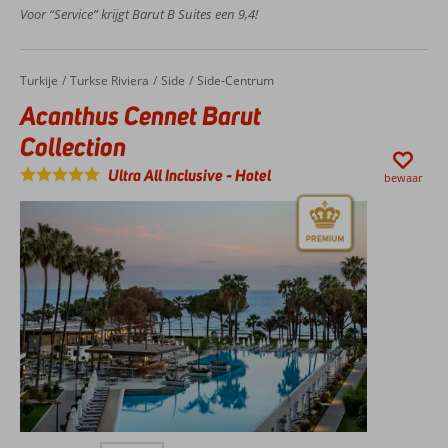
met
Voor “Service” krijgt Barut B Suites een 9,4!
glijbanen
Een
Spa
Turkije
Acanthus Cennet Barut Collection
Home
Turkse Riviera
Side
Side-Centrum
Center
Acanthus Cennet Barut
Ontbijt,
Halfpension
Collection
of All
Ultra All Inclusive
-
Hotel
Inclusive
bewaar
ook
mogelijk
Direct aan