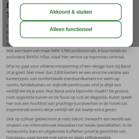
Barut Hotels: al meer dan 50 jaar pure
Turkse gastvrijheid
Zin in een vakantie waar alles klopt? Barut Hotels weet precies hoe
dat moet. Al sinds 1971 verwelkomt deze toonaangevende
hotelketen gasten van over de hele wereld met één duidelijke
filosofie: Gelukkige werknemers, gelukkige gasten. En dat merk je.
Met een team van maar liefst 3.500 professionals, 8 luxe hotels en
exclusieve BAYOU Villas, staat hier service op topniveau centraal.
Of je nu gaat voor ultieme ontspanning of een vleugje luxe: bij Barut
zit je goed. Met meer dan 2.800 kamers en een enorme variatie aan
kamertypes, van comfortabele standaardkamers tot swim-up
rooms, familiekamers en stijlvolle penthouses vind je altijd een
verblijf dat bij je past. Wat Barut extra bijzonder maakt? De groene,
ruim opgezette tuinen en de focus op rust en elegantie. Kunst speelt
hier ook een hoofdrol: van prachtige kunstwerken in de hotels tot
inspirerende events die je verblijf nét dat beetje extra geven.
Ook op culinair gebied kom je niets tekort. Verwacht een wereld aan
smaken, van internationale klassiekers tot lokale specialiteiten. In de
restaurants, bars en uitgebreide buffetten proef je gerechten van
topniveau, vaak bereid met verse en deels zelfgekweekte