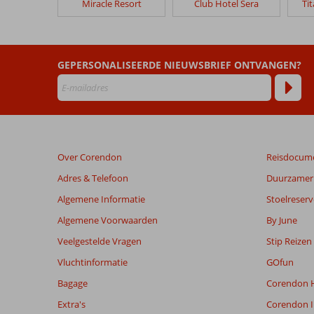
Miracle Resort
Club Hotel Sera
Ti
Bayou
Villas
Lara
Barut
GEPERSONALISEERDE NIEUWSBRIEF ONTVANGEN?
Collection
Beoordelingen
die
ouder
zijn
Over Corendon
Reisdocum
dan
48
Adres & Telefoon
Duurzamer 
maanden
Algemene Informatie
Stoelreserv
worden
niet
Algemene Voorwaarden
By June
meer
Veelgestelde Vragen
Stip Reizen
weergegeven
om
Vluchtinformatie
GOfun
de
Bagage
Corendon H
relevantie
van
Extra's
Corendon I
de