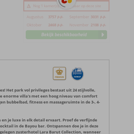
Nog 1 kamer(s) beschikbaar op deze site
Augustus
3757
p.p.
September
3031
p.p.
Oktober
2468
p.p.
November
2108
p.p.
Bekijk beschikbaarheid
! Het park vol privileges bestaat uit 24 stijlvolle,
ze enorme villa's met een hoog niveau van comfort
gen bubbelbad, fitness en massageruimte in de 3-, 4-
n je luxe in elk detail ervaart. Proef de verfijnde
cktail in de Bayou bar. Ontspannen doe je in deze
bijgelegen zusterhotel Lara Barut Collection, wanneer