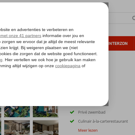
NTIE
VERRE REIZEN
ALL INCLUSIVE
WINTERZON
 annuleren*
t Collection
n
Luxe villa's
Privé zwembad
Culinair à-la-carterestaurant
Meer lezen