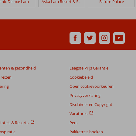
tanic Deluxe Lara
Aska Lara Resort & Spa
Saturn Palace
enten & gezondheid
Laagste Prijs Garantie
reizen
Cookiebeleid
ering
Open cookievoorkeuren
Privacyverklaring
Disclaimer en Copyright
Vacatures
otels & Resorts
Pers
nspiratie
Pakketreis boeken