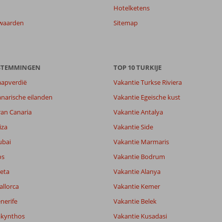
Hotelketens
waarden
Sitemap
ESTEMMINGEN
TOP 10 TURKIJE
aapverdië
Vakantie Turkse Riviera
narische eilanden
Vakantie Egeische kust
ran Canaria
Vakantie Antalya
iza
Vakantie Side
ubai
Vakantie Marmaris
os
Vakantie Bodrum
eta
Vakantie Alanya
allorca
Vakantie Kemer
nerife
Vakantie Belek
akynthos
Vakantie Kusadasi