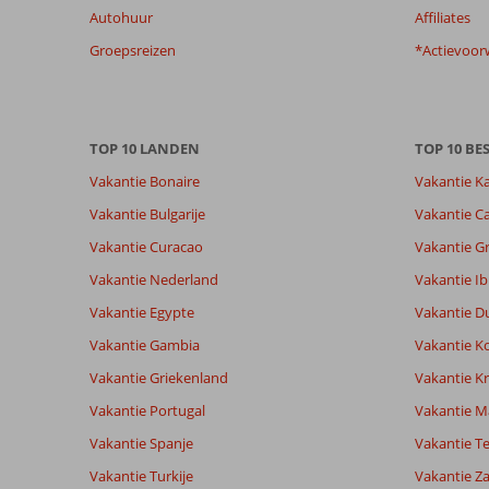
Autohuur
Affiliates
getoonde
beoordelingen
Groepsreizen
*Actievoor
te
garanderen.
Meer
info
TOP 10 LANDEN
TOP 10 B
over
onze
Vakantie Bonaire
Vakantie K
beoordelingen.
Vakantie Bulgarije
Vakantie Ca
Vakantie Curacao
Vakantie G
Vakantie Nederland
Vakantie Ib
Vakantie Egypte
Vakantie D
Vakantie Gambia
Vakantie K
Vakantie Griekenland
Vakantie Kr
Vakantie Portugal
Vakantie M
Vakantie Spanje
Vakantie Te
Vakantie Turkije
Vakantie Z