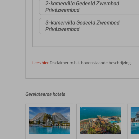
2-kamervilla Gedeeld Zwembad
Privézwembad
3-kamervilla Gedeeld Zwembad
Privézwembad
Lees hier
Disclaimer m.b.t. bovenstaande beschrijving.
De
beoordelingen
zijn
door
Gerelateerde hotels
onze
klanten
geschreven
na
hun
verblijf
in