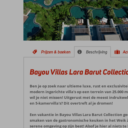
Prijzen & boeken
Beschrijving
Act
Bayou Villas Lara Barut Collecti
Ben je op zoek naar ultieme luxe, rust en exclusiviteit
modern ingerichte villa’s op een terrein van 25.000
wil je niet missen! Uitgerust met de meest indrukwek
en 5-kamervilla's? Dit overtreft al je dromen!
Een vakantie in Bayou Villas Lara Barut Collection ge
smaken van de gastronomische keuken in het Weik à-
serene omgeving op zijn best! Alsof je hier al niets 