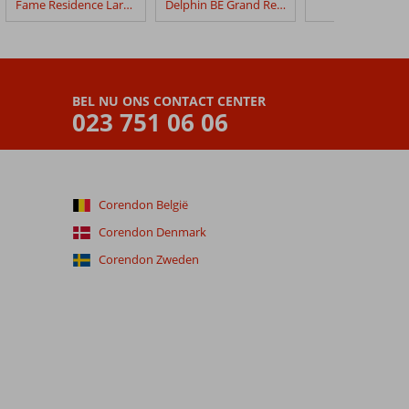
Fame Residence Lara & Spa
Delphin BE Grand Resort
Royal Wings
BEL NU ONS CONTACT CENTER
023 751 06 06
Corendon België
Corendon Denmark
Corendon Zweden