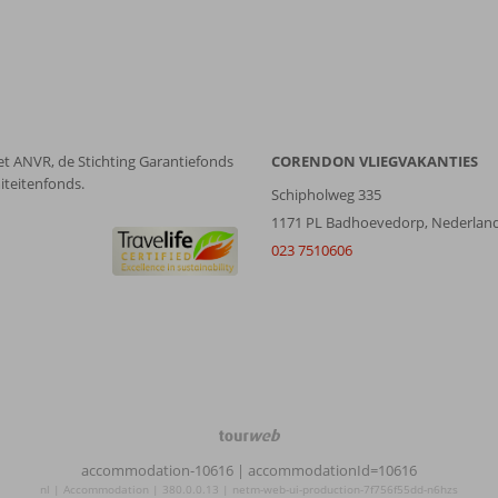
et ANVR, de Stichting Garantiefonds
CORENDON VLIEGVAKANTIES
iteitenfonds.
Schipholweg 335
1171 PL Badhoevedorp, Nederlan
023 7510606
TourWeb
©
accommodation-10616
| accommodationId=10616
NetMatch
nl | Accommodation | 380.0.0.13 | netm-web-ui-production-7f756f55dd-n6hzs