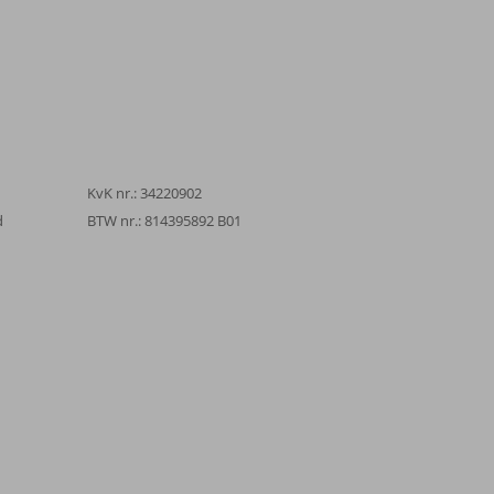
KvK nr.: 34220902
d
BTW nr.: 814395892 B01