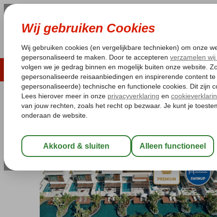
LAST MINUTE
ZOMER 2026
ZONVAKA
Pakketgarantie
Laagsteprijsgarantie*
Gratis
Turkije
Home
Turkse Riviera
Antalya
Lara
Bayou Villas Lara Baru
Bayou Villas Lara Barut Collectio
Ultra All Inclusive
-
Hotel