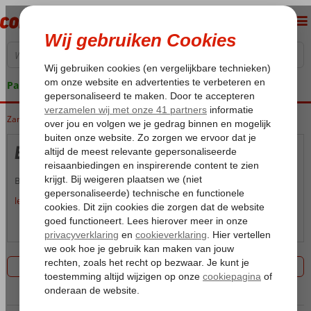
Pakketgarantie
Zanzibar
Home
Zanzibar
Zanzibar
Bwejuu
Bwejuu
Binnenkort lees je hier meer informatie over Bwejuu.
lees meer over Bwejuu
Over Bwejuu
Kaart
Filter 0 aanbiedingen