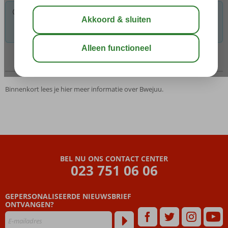
Voor de gekozen criteria hebben we helaas geen
mogelijkheden. Tip: verwijder een of meerdere criteria om toch
mogelijkheden te vinden.
Overig
Kaart
Binnenkort lees je hier meer informatie over Bwejuu.
BEL NU ONS CONTACT CENTER
023 751 06 06
GEPERSONALISEERDE NIEUWSBRIEF
ONTVANGEN?