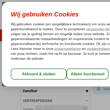
LAST MINUTE
ZOMER 2026
ZONVAKA
Pakketgarantie
Laagsteprijsgarantie*
Gratis
REISGEZELSCHAP
Home
Va
Kamer 1:
2 Personen
Gekozen 
Zanzi
Wijzig Reisgezelschap
BESTEMMING
Voor
Zanzibar
VERTREKPERIODE
Tussen