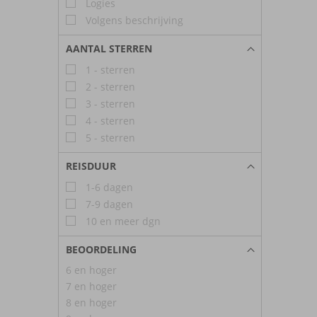
Logies
Volgens beschrijving
AANTAL STERREN
1 - sterren
2 - sterren
3 - sterren
4 - sterren
5 - sterren
REISDUUR
1-6 dagen
7-9 dagen
10 en meer dgn
BEOORDELING
6 en hoger
7 en hoger
8 en hoger