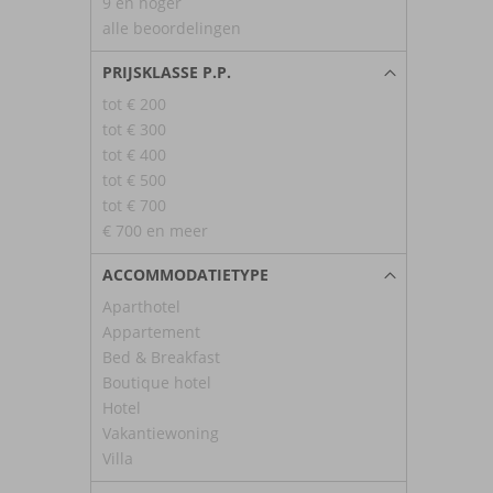
9 en hoger
alle beoordelingen
PRIJSKLASSE P.P.
tot € 200
tot € 300
tot € 400
tot € 500
tot € 700
€ 700 en meer
ACCOMMODATIETYPE
Aparthotel
Appartement
Bed & Breakfast
Boutique hotel
Hotel
Vakantiewoning
Villa