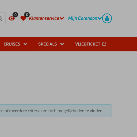
REGISTREER
CONTACT
0
0
Klantenservice
Mijn Corendon
CRUISES
SPECIALS
VLIEGTICKET
en of meerdere criteria om toch mogelijkheden te vinden.