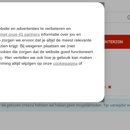
NTIE
VERRE REIZEN
ALL INCLUSIVE
WINTERZON
 annuleren*
kantie reizen
filters
bar
(Ultra) All Inclusive
alle filters wissen
 de gekozen criteria hebben we helaas geen mogelijkheden. Tip: verwijder e