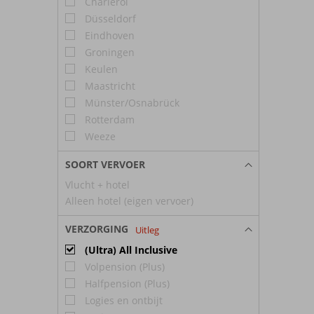
Charleroi
Düsseldorf
Eindhoven
Groningen
Keulen
Maastricht
Münster/Osnabrück
Rotterdam
Weeze
SOORT VERVOER
Vlucht + hotel
Alleen hotel (eigen vervoer)
VERZORGING
Uitleg
(Ultra) All Inclusive
Volpension (Plus)
Halfpension (Plus)
Logies en ontbijt