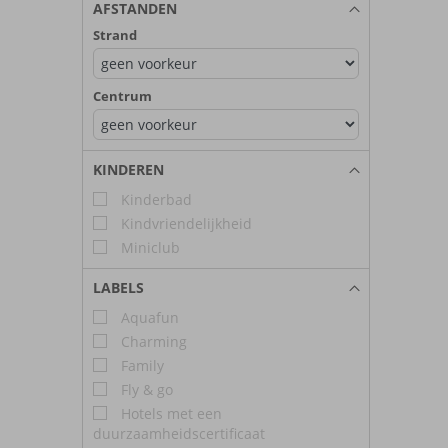
AFSTANDEN
Strand
Centrum
KINDEREN
Kinderbad
Kindvriendelijkheid
Miniclub
LABELS
Aquafun
Charming
Family
Fly & go
Hotels met een
duurzaamheidscertificaat