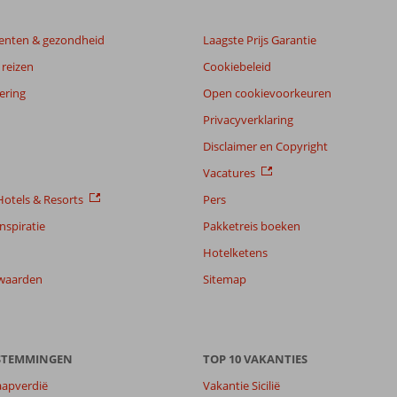
enten & gezondheid
Laagste Prijs Garantie
reizen
Cookiebeleid
ering
Open cookievoorkeuren
Privacyverklaring
Disclaimer en Copyright
Vacatures
otels & Resorts
Pers
nspiratie
Pakketreis boeken
Hotelketens
waarden
Sitemap
ESTEMMINGEN
TOP 10 VAKANTIES
aapverdië
Vakantie Sicilië