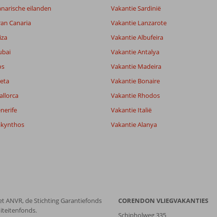
narische eilanden
Vakantie Sardinië
ran Canaria
Vakantie Lanzarote
iza
Vakantie Albufeira
ubai
Vakantie Antalya
os
Vakantie Madeira
eta
Vakantie Bonaire
allorca
Vakantie Rhodos
nerife
Vakantie Italië
akynthos
Vakantie Alanya
et ANVR, de Stichting Garantiefonds
CORENDON VLIEGVAKANTIES
iteitenfonds.
Schipholweg 335