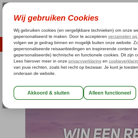
LAST MINUTE
ZOMER 2026
ZONVAKA
Pakketgarantie
Laagsteprijsgarantie*
Gratis
Home
Win een reis
Win een reis