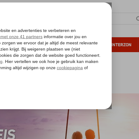
NTIE
VERRE REIZEN
ALL INCLUSIVE
WINTERZON
 annuleren*