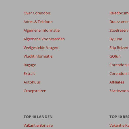
Over Corendon
Reisdocum
Adres & Telefoon
Duurzamer 
Algemene Informatie
Stoelreserv
Algemene Voorwaarden
By June
Veelgestelde Vragen
Stip Reizen
Vluchtinformatie
GOfun
Bagage
Corendon H
Extra's
Corendon I
Autohuur
Affiliates
Groepsreizen
*Actievoor
TOP 10 LANDEN
TOP 10 B
Vakantie Bonaire
Vakantie K