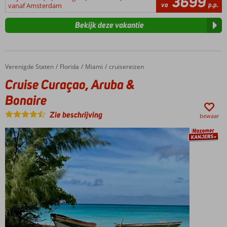
3699
va
p.p.
vanaf Amsterdam
Bekijk deze vakantie
Verenigde Staten
Cruise Curaçao, Aruba & Bonaire
Home
Florida
Miami
cruisereizen
Cruise Curaçao, Aruba &
Bonaire
Zie beschrijving
bewaar