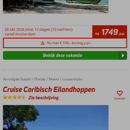
26 okt 2026 (ma)
12 dagen (10 nachten)
1749
va
p.p.
vanaf Amsterdam
Nu met € 100,- korting p.p.!
Bekijk deze vakantie
Verenigde Staten
Cruise Caribisch Eilandhoppen
Home
Florida
Miami
cruisereizen
Cruise Caribisch Eilandhoppen
Zie beschrijving
bewaar