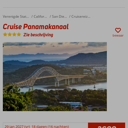
Cruise Panamakanaal
Home
Verenigde Staten
Californië
San Diego
Cruisereizen
Cruise Panamakanaal
Zie beschrijving
bewaar
29 jan 2027 (vr)
18 dagen (16 nachten)