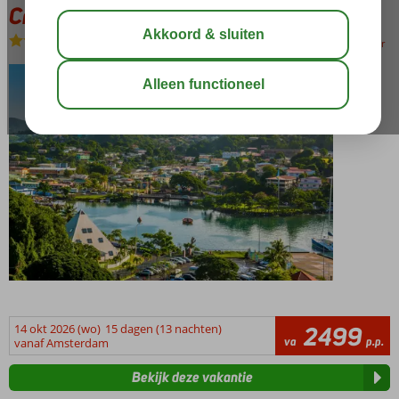
Cruise Tropische Caribbean
Zie beschrijving
bewaar
14 okt 2026 (wo)
15 dagen (13 nachten)
2499
va
p.p.
vanaf Amsterdam
Bekijk deze vakantie