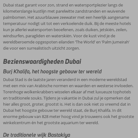
Cultuur
Dubai staat garant voor zon, strand en watersportplezier langs de
Dubai is een stad met een rijke en diverse cultuur. De stad is gelegen
kilometerslange kustlijn met parelwitte zandstranden en wuivende
in de Verenigde Arabische Emiraten, een land met een lange
palmbomen. Het azuurblauwe zeewater met een heerlijk aangename
geschiedenis en een sterk verbondenheid met de Islam. De Islam
Daarnaast is Dubai ook een belangrijke handelsstad, wat heeft geleid
temperatuur nodigt uit tot een verkoelende duik. Bij de meeste hotels
beïnvloedt veel aspecten van het dagelijks leven in Dubai, zoals de
tot een diverse bevolking met mensen uit alle hoeken van de
kun je allerlei watersporten beoefenen, zoals duiken, jetskiën, zeilen,
Feestdagen
manier waarop mensen kleden, eten en bidden.
wereld. Dit heeft geleid tot culturele invloeden uit verschillende
windsurfen, paragliden en waterskiën. Voor de kust vind je de
delen van de wereld.
wereldberoemde opgespoten eilanden ‘The World’ en ‘Palm Jumeirah’
Dubai volgt de traditionele feestdagen van de Koran. De volgende
die voor een surrealistisch uitzicht zorgen.
belangrijke feestdagen worden ieder jaar gevierd. De data voor 2025
zijn als volgt:
1 januari: Nieuwjaarsdag
Bezienswaardigheden Dubai
28 februari t/m 29 maart: Ramadan
30 maart: Eid Al Fitr (Suikerfeest)
Burj Khalifa, het hoogste gebouw ter wereld
Munteenheid
5 juni: Arafat dag
Dubai Stad is de laatste jaren veranderd in een moderne wereldstad
5 juni t/m 8 juni: Eid al-Adha (Offerfeest)
In Dubai wordt betaald met de Dirham. De officiële afkorting van de
met een mix van Arabische normen en waarden en westerse invloeden.
26 juni: Al-Hijra (Islamitisch nieuw jaar)
Dirham is AED, maar in winkels kun je ook de afkortingen "Dh" of
Torenhoge wolkenkrabbers wisselen elkaar af met luxueuze tophotels
4 september t/m 5 september: Mawlid an-Nabi (geboortedag
Alarmnummers
"Dhs" tegenkomen. Het gaat hier allemaal om dezelfde
en traditionele souks. Tijdens je vakantie in Dubai zul je opmerken dat
van de profeet Mohammed)
munteenheid. De Dirham is gekoppeld aan de Amerikaanse Dollar.
Algemeen: 999
hier alles groot, groter, grootst is. Het is dan ook niet zo vreemd dat in
30 november: Herdenkingsdag
Eén Dirham is ongeveer 0,25 euro.
Politie: 999
Dubai het hoogste gebouw ter wereld staat, de Burj Khalifa. In dit
2 december: Nationale dag
Ambulance: 998
enorme gebouw van 828 meter hoog vind je trouwens ook het grootste
Brandweer: 997
winkelcentrum én het grootste aquarium ter wereld.
De traditionele wijk Bastakiya