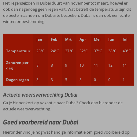
Het regenseizoen in Dubai duurt van november tot maart, hoewel er
ook dan nagenoeg geen regen valt. Wat betreft de temperatuur zijn dit
de beste maanden om Dubai te bezoeken. Dubai is dan ook een echte
winterzonbestemming.
Jan
Feb
Mrt
Apr
Mei
Jun
Jul
Temperatuur
23°C
24°C
27°C
32°C
37°C
38°C
40°C
Zonuren per
8
8
9
10
11
12
11
dag
Dagen regen
3
3
5
3
0
0
1
Actuele weersverwachting Dubai
Ga je binnenkort op vakantie naar Dubai? Check dan hieronder de
actuele weersverwachting.
Goed voorbereid naar Dubai
Hieronder vind je nog wat handige informatie om goed voorbereid op