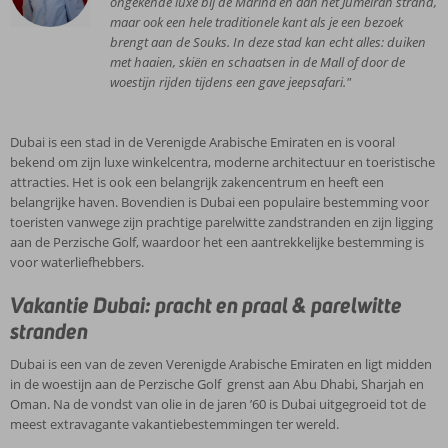
ongekende luxe bij de Marina en aan het Jumeirah strand,
goedkoper zijn dan in Nederland.
Dubai heeft een woestijnklimaat, wat betekent dat het er meestal
maar ook een hele traditionele kant als je een bezoek
warm en droog is. De temperaturen in Dubai kunnen in de
brengt aan de Souks. In deze stad kan echt alles: duiken
zomermaanden oplopen tot boven de 40 graden. In de
Het regenseizoen in Dubai duurt van november tot maart, hoewel
met haaien, skiën en schaatsen in de Mall of door de
wintermaanden liggen de temperaturen meestal rond de 25 graden
er ook dan nagenoeg geen regen valt. Wat betreft de temperatuur
woestijn rijden tijdens een gave jeepsafari."
Celsius.
zijn dit de beste maanden om Dubai te bezoeken. Dubai is dan ook
Jan
Feb
Mrt
Apr
Mei
Jun
Jul
een echte winterzonbestemming.
Dubai is een stad in de Verenigde Arabische Emiraten en is vooral
Temperatuur
23°C
24°C
27°C
32°C
37°C
38°C
40°C
bekend om zijn luxe winkelcentra, moderne architectuur en toeristische
attracties. Het is ook een belangrijk zakencentrum en heeft een
Zonuren per
belangrijke haven. Bovendien is Dubai een populaire bestemming voor
8
8
9
10
11
12
11
dag
toeristen vanwege zijn prachtige parelwitte zandstranden en zijn ligging
aan de Perzische Golf, waardoor het een aantrekkelijke bestemming is
Dagen regen
3
3
5
3
0
0
1
voor waterliefhebbers.
Actuele weersverwachting Dubai
Vakantie Dubai: pracht en praal & parelwitte
stranden
Ga je binnenkort op vakantie naar Dubai? Check dan hieronder de
actuele weersverwachting.
Dubai is een van de zeven Verenigde Arabische Emiraten en ligt midden
Goed voorbereid naar Dubai
in de woestijn aan de Perzische Golf grenst aan Abu Dhabi, Sharjah en
Oman. Na de vondst van olie in de jaren ’60 is Dubai uitgegroeid tot de
Hieronder vind je nog wat handige informatie om goed voorbereid
meest extravagante vakantiebestemmingen ter wereld.
op vakantie te gaan!