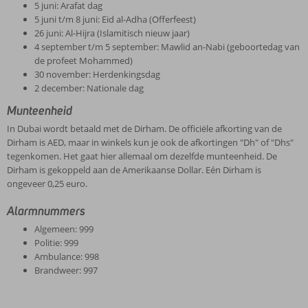
5 juni: Arafat dag
5 juni t/m 8 juni: Eid al-Adha (Offerfeest)
26 juni: Al-Hijra (Islamitisch nieuw jaar)
4 september t/m 5 september: Mawlid an-Nabi (geboortedag van
de profeet Mohammed)
30 november: Herdenkingsdag
2 december: Nationale dag
Munteenheid
In Dubai wordt betaald met de Dirham. De officiële afkorting van de
Dirham is AED, maar in winkels kun je ook de afkortingen "Dh" of "Dhs"
tegenkomen. Het gaat hier allemaal om dezelfde munteenheid. De
Dirham is gekoppeld aan de Amerikaanse Dollar. Eén Dirham is
ongeveer 0,25 euro.
Alarmnummers
Algemeen: 999
Politie: 999
Ambulance: 998
Brandweer: 997