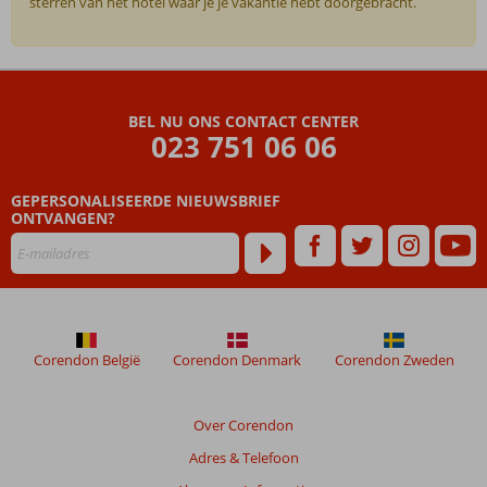
sterren van het hotel waar je je vakantie hebt doorgebracht.
De
beoordelingen
zijn
BEL NU ONS CONTACT CENTER
door
023 751 06 06
onze
klanten
geschreven
GEPERSONALISEERDE NIEUWSBRIEF
na
ONTVANGEN?
hun
verblijf
in
Waldorf
Astoria
Dubai
Corendon België
Corendon Denmark
Corendon Zweden
Palm
Jumeirah
Over Corendon
Beoordelingen
Adres & Telefoon
die
ouder