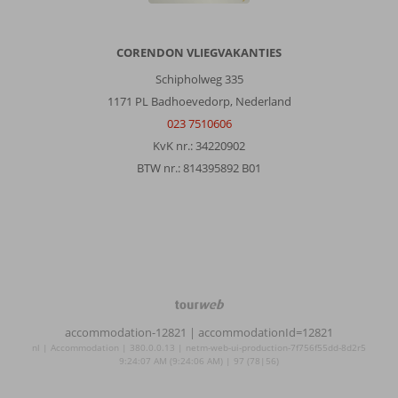
CORENDON VLIEGVAKANTIES
Schipholweg 335
1171 PL Badhoevedorp, Nederland
023 7510606
KvK nr.: 34220902
BTW nr.: 814395892 B01
TourWeb
©
accommodation-12821
| accommodationId=12821
NetMatch
nl | Accommodation | 380.0.0.13 | netm-web-ui-production-7f756f55dd-8d2r5
9:24:07 AM (9:24:06 AM) | 97 (78|56)