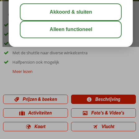
01:00
delen
bewaar
Gelegen op Palm Island met privéstrand
Ruime en moderne kamers
Bekroonde Waldorf Astoria Spa
Met de shuttle naar diverse winkelcentra
Halfpension ook mogelijk
Meer lezen
Prijzen & boeken
Beschrijving
Activiteiten
Foto's & Video's
Kaart
Vlucht