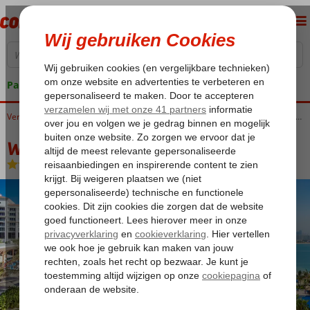
Pakketgarantie
Home
Verenigde Arabische Emiraten
Dubai
Jumeirah
Waldorf Astoria Dubai Palm Jumeirah
Waldorf Astoria Dubai Palm Jumeirah
Logies en ontbijt
-
Hotel