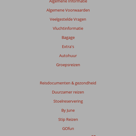
Algemene Informatie
zijn
Algemene Voorwaarden
dan
48
Veelgestelde Vragen
maanden
Vluchtinformatie
worden
niet
Bagage
meer
Extra's
weergegeven
om
Autohuur
de
Groepsreizen
relevantie
van
de
Reisdocumenten & gezondheid
getoonde
beoordelingen
Duurzamer reizen
te
Stoelreservering
garanderen.
Meer
By June
info
Stip Reizen
over
onze
GOfun
beoordelingen.