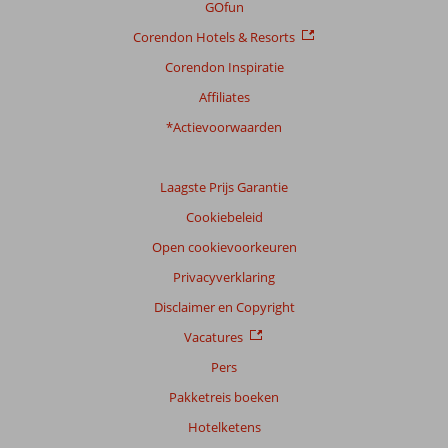
GOfun
Corendon Hotels & Resorts
Totale
Corendon Inspiratie
score
Affiliates
Gebaseerd
op:
*Actievoorwaarden
5
beoordelingen
Laagste Prijs Garantie
Cookiebeleid
Scoreverdeling
Open cookievoorkeuren
Algemene indruk
6,6
Eten
5,6
Privacyverklaring
Ligging
7,8
Kamers
5,2
Service
5,8
Kindvriendelijk
-
Disclaimer en Copyright
Prijs/kwaliteit
8,0
Wifi kwaliteit
7,0
Vacatures
Ervaringen
Pers
van
Pakketreis boeken
onze
klanten
Hotelketens
Taal