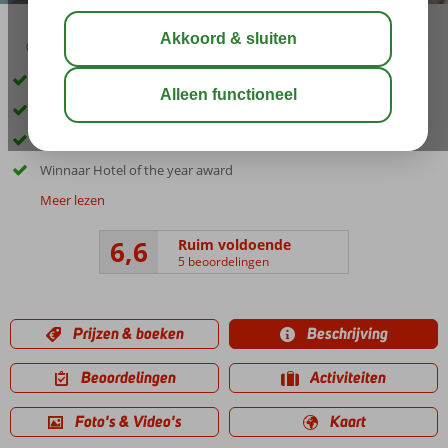
01:00
delen
bewaar
Gratis shuttle naar strand en winkelcentrum
Comfortabele kamers
Een fitnessruimte
Winnaar Hotel of the year award
Meer lezen
6,6
Ruim voldoende
5 beoordelingen
Prijzen & boeken
Beschrijving
Beoordelingen
Activiteiten
Foto's & Video's
Kaart