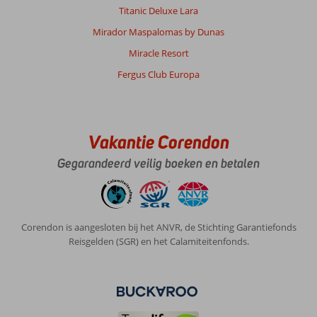
niks
Titanic Deluxe Lara
mee.
Mirador Maspalomas by Dunas
Steun
van
Miracle Resort
Corendon
Fergus Club Europa
service
kun
je
niet
verwachten,
Vakantie Corendon
die
Gegarandeerd veilig boeken en betalen
blokkeert
de
chat
gewoon
als
Corendon is aangesloten bij het ANVR, de Stichting Garantiefonds
je
Reisgelden (SGR) en het Calamiteitenfonds.
ze
wil
bereiken.
Algemene indruk
4
Eten
8