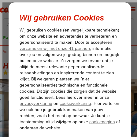
Pakketgarantie
Home
Verenigde Arabische Emiraten
Dubai
Jumeirah
Holiday Inn Express Jumeirah
Holiday Inn Express Jumeirah
Logies en ontbijt
-
Hotel