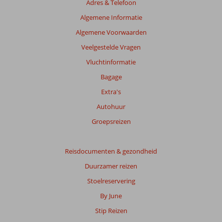
Adres & Telefoon
ouder
zijn
Algemene Informatie
dan
Algemene Voorwaarden
48
maanden
Veelgestelde Vragen
worden
Vluchtinformatie
niet
meer
Bagage
weergegeven
Extra's
om
de
Autohuur
relevantie
Groepsreizen
van
de
getoonde
Reisdocumenten & gezondheid
beoordelingen
te
Duurzamer reizen
garanderen.
Stoelreservering
Meer
info
By June
over
Stip Reizen
onze
beoordelingen.