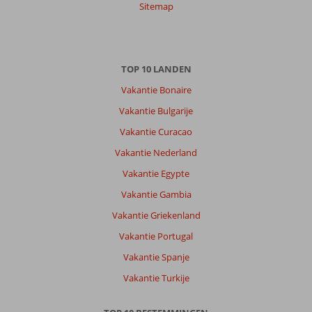
Sitemap
Nederlands (NL) (3)
Filter
reisgezelschap
Alle
TOP 10 LANDEN
Vakantie Bonaire
Sorteren
op
Vakantie Bulgarije
datum (nieuw > oud)
Vakantie Curacao
Vakantie Nederland
Anoniem
4,0
Vakantie Egypte
Nederland
Vakantie Gambia
Met vrienden
,
03 maart 2024
Vakantie Griekenland
Vakantie Portugal
Over
Vakantie Spanje
Jumeirah:
Vakantie Turkije
centrale
ligging,