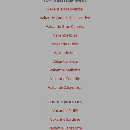
dichtbij
TOP 10 BESTEMMINGEN
de
Vakantie Kaapverdië
stad,
maar
Vakantie Canarische eilanden
in
Vakantie Gran Canaria
de
buurt
Vakantie Ibiza
van
Vakantie Dubai
het
hotel
Vakantie Kos
niet
Vakantie Kreta
veel
te
Vakantie Mallorca
doen
Vakantie Tenerife
Over
Vakantie Zakynthos
Holiday
Inn
TOP 10 VAKANTIES
Express
Jumeirah:
Vakantie Sicilië
Bedden
Vakantie Sardinië
waren
Vakantie Lanzarote
verschrikkelijk.