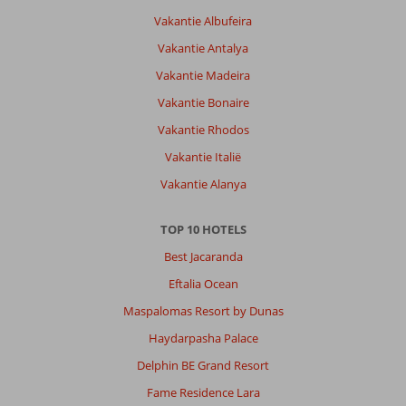
Je
Vakantie Albufeira
krijgt
Vakantie Antalya
een
uitklapbare
Vakantie Madeira
sofa
Vakantie Bonaire
met
een
Vakantie Rhodos
"matras"
Vakantie Italië
van
2
Vakantie Alanya
cm
dik.
TOP 10 HOTELS
Servicebalie
hotel
Best Jacaranda
ontvangt
Eftalia Ocean
altijd
deze
Maspalomas Resort by Dunas
klacht,
Haydarpasha Palace
maar
doet
Delphin BE Grand Resort
hier
Fame Residence Lara
dus