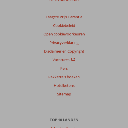
60
beoordelingen
Laagste Prijs Garantie
Cookiebeleid
Scoreverdeling
Open cookievoorkeuren
Algemene indruk
8,1
Eten
7,3
Privacyverklaring
Ligging
7,6
Kamers
8,1
Service
8,6
Kindvriendelijk
7,0
Disclaimer en Copyright
Prijs/kwaliteit
7,9
Wifi kwaliteit
9,0
Vacatures
Ervaringen
Pers
van
Pakketreis boeken
onze
klanten
Hotelketens
Taal
Sitemap
Nederlands (NL) (54)
Filter
reisgezelschap
Alle
TOP 10 LANDEN