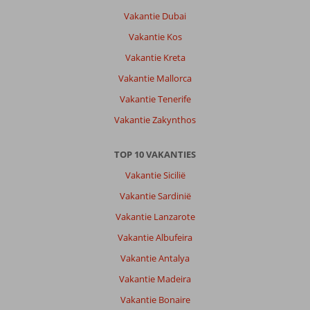
dankzij
Vakantie Dubai
Corendon.
Volgende
Vakantie Kos
keer
Vakantie Kreta
boeken
we
Vakantie Mallorca
zelf
Vakantie Tenerife
wel
Vakantie Zakynthos
Over
Millennium
TOP 10 VAKANTIES
Place
Barsha
Vakantie Sicilië
Heights:
Vakantie Sardinië
Hotel
Vakantie Lanzarote
was
prima
Vakantie Albufeira
qua
Vakantie Antalya
ligging
en
Vakantie Madeira
comfort.
Vakantie Bonaire
Heerlijk