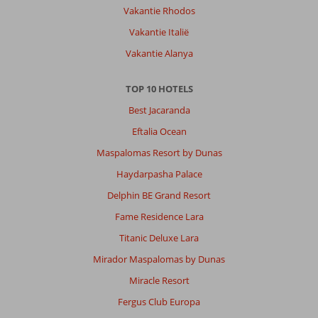
centraal.
Vakantie Rhodos
Vakantie Italië
Algemene indruk
8
Eten
6
Ligging
8
Kamers
8
Vakantie Alanya
Service
7
Kindvriendelijk
-
Prijs/kwaliteit
6
Wifi kwaliteit
8
TOP 10 HOTELS
Best Jacaranda
Richardus
9,0
Eftalia Ocean
Nederland
Maspalomas Resort by Dunas
Met partner
,
21 december 2025
Haydarpasha Palace
Delphin BE Grand Resort
Over
Fame Residence Lara
Dubai
Titanic Deluxe Lara
Stad:
Mirador Maspalomas by Dunas
Dubai
is
Miracle Resort
leuk
Fergus Club Europa
voor
1