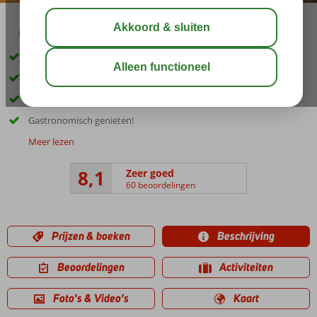
00:40
delen
bewaar
Zeer centraal gelegen bij alle hoogtepunten van de stad
Adembenemend panoramisch uitzicht
Verwarmde zwembaden voor jong en oud
Gastronomisch genieten!
Meer lezen
8,1
Zeer goed
60 beoordelingen
Prijzen & boeken
Beschrijving
Beoordelingen
Activiteiten
Foto's & Video's
Kaart