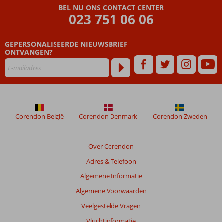
BEL NU ONS CONTACT CENTER
door
023 751 06 06
onze
klanten
geschreven
GEPERSONALISEERDE NIEUWSBRIEF
na
ONTVANGEN?
hun
verblijf
in
Millennium
Place
Barsha
Corendon België
Corendon Denmark
Corendon Zweden
Heights
Beoordelingen
Over Corendon
die
Adres & Telefoon
ouder
zijn
Algemene Informatie
dan
Algemene Voorwaarden
48
maanden
Veelgestelde Vragen
worden
Vluchtinformatie
niet