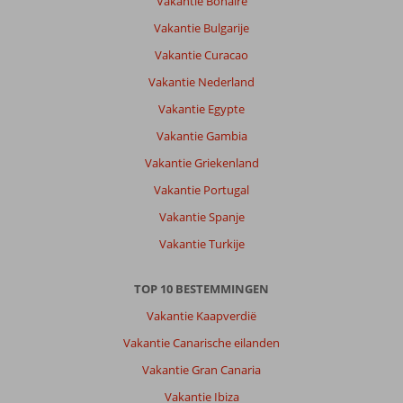
Vakantie Bonaire
Sorteren
op
Vakantie Bulgarije
datum (nieuw > oud)
Vakantie Curacao
Vakantie Nederland
Coretta
8,0
Vakantie Egypte
Nederland
Vakantie Gambia
Met partner
,
13 februari 2026
Vakantie Griekenland
Vakantie Portugal
Over
Vakantie Spanje
Dubai
Vakantie Turkije
Stad:
Bestemming
was
TOP 10 BESTEMMINGEN
prima
Vakantie Kaapverdië
en
hotel
Vakantie Canarische eilanden
ook
Vakantie Gran Canaria
maar
niet
Vakantie Ibiza