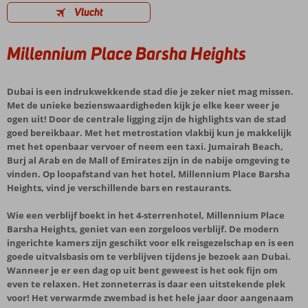
Vlucht
Millennium Place Barsha Heights
Dubai is een indrukwekkende stad die je zeker niet mag missen.
Met de unieke bezienswaardigheden kijk je elke keer weer je
ogen uit! Door de centrale ligging zijn de highlights van de stad
goed bereikbaar. Met het metrostation vlakbij kun je makkelijk
met het openbaar vervoer of neem een taxi. Jumairah Beach,
Burj al Arab en de Mall of Emirates zijn in de nabije omgeving te
vinden. Op loopafstand van het hotel, Millennium Place Barsha
Heights, vind je verschillende bars en restaurants.
Wie een verblijf boekt in het 4-sterrenhotel, Millennium Place
Barsha Heights, geniet van een zorgeloos verblijf. De modern
ingerichte kamers zijn geschikt voor elk reisgezelschap en is een
goede uitvalsbasis om te verblijven tijdens je bezoek aan Dubai.
Wanneer je er een dag op uit bent geweest is het ook fijn om
even te relaxen. Het zonneterras is daar een uitstekende plek
voor! Het verwarmde zwembad is het hele jaar door aangenaam