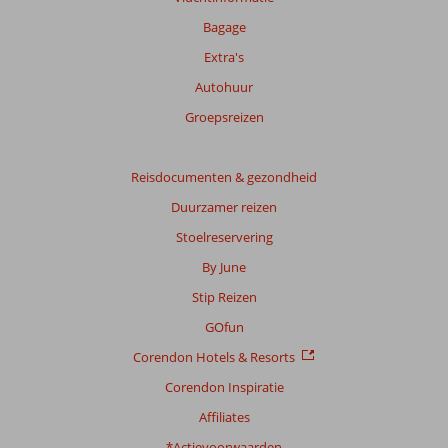
meer
Bagage
weergegeven
Extra's
om
de
Autohuur
relevantie
Groepsreizen
van
de
getoonde
Reisdocumenten & gezondheid
beoordelingen
te
Duurzamer reizen
garanderen.
Stoelreservering
Meer
info
By June
over
Stip Reizen
onze
beoordelingen.
GOfun
Corendon Hotels & Resorts
Totale
Corendon Inspiratie
score
Affiliates
Gebaseerd
op:
*Actievoorwaarden