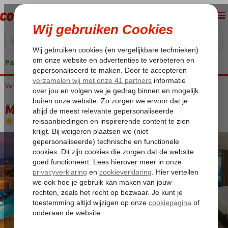
Pakketgarantie
Home
Verenigde Arabische Emiraten
Dubai
Dubai Stad
Millennium Place Barsha Heights
Millennium Place Barsha Heights
Logies en ontbijt
-
Hotel