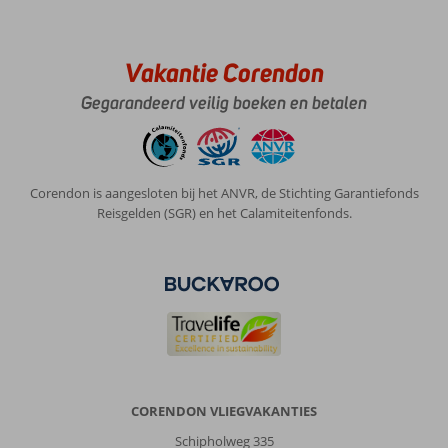
x
alleen
heel
Vakantie Corendon
erg
druk
Gegarandeerd veilig boeken en betalen
met
de
kerst
Corendon is aangesloten bij het ANVR, de Stichting Garantiefonds
Over
Reisgelden (SGR) en het Calamiteitenfonds.
Millennium
Place
Barsha
Heights:
Millennium
Place
Barsha
Heights
in
dubai
CORENDON VLIEGVAKANTIES
is
Schipholweg 335
een