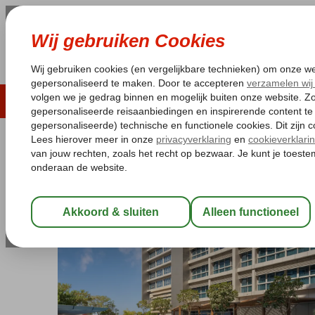
LAST MINUTE
ZOMER 2026
ZONVAKA
Pakketgarantie
Laagsteprijsgarantie*
Gratis
Verenigde Arabische Emiraten
Home
Abu Dhabi
Downtown
Park 
Park Rotana Abu Dhabi
Logies en ontbijt
-
Hotel