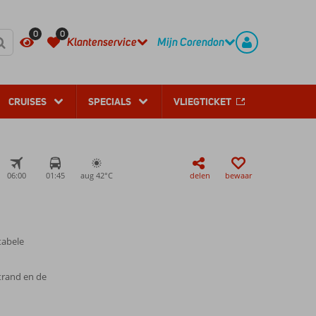
REGISTREER
CONTACT
0
0
Klantenservice
Mijn Corendon
CRUISES
SPECIALS
VLIEGTICKET
06:00
01:45
aug 42°
C
delen
bewaar
tabele
strand en de