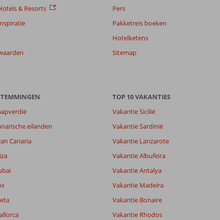
otels & Resorts
Pers
nspiratie
Pakketreis boeken
Hotelketens
waarden
Sitemap
ESTEMMINGEN
TOP 10 VAKANTIES
aapverdië
Vakantie Sicilië
narische eilanden
Vakantie Sardinië
ran Canaria
Vakantie Lanzarote
iza
Vakantie Albufeira
ubai
Vakantie Antalya
os
Vakantie Madeira
eta
Vakantie Bonaire
allorca
Vakantie Rhodos