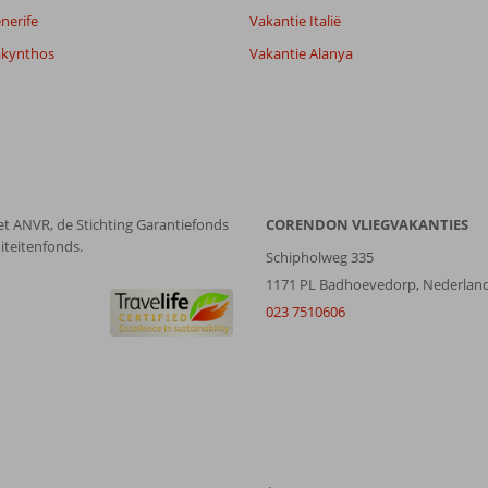
nerife
Vakantie Italië
akynthos
Vakantie Alanya
8,3
8,8
lijk
7,5
it
7,5
et ANVR, de Stichting Garantiefonds
CORENDON VLIEGVAKANTIES
Filter reisgezelschap
Sorteren op
iteitenfonds.
Alle
datum (nieuw > oud)
Schipholweg 335
1171 PL Badhoevedorp, Nederlan
023 7510606