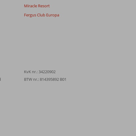
Miracle Resort
Fergus Club Europa
KvK nr.: 34220902
d
BTW nr.: 814395892 B01