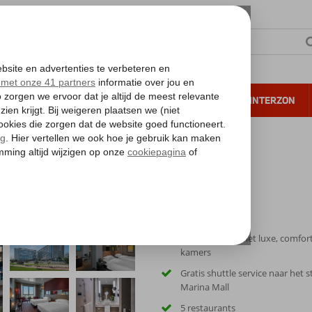
NTIE
VERRE REIZEN
ALL INCLUSIVE
WINTERZON
 annuleren*
Rotana Abu Dhabi
Modern hotel met luxe, comfor
kamers
Gratis shuttle service naar het 
Marina Mall
5 restaurants