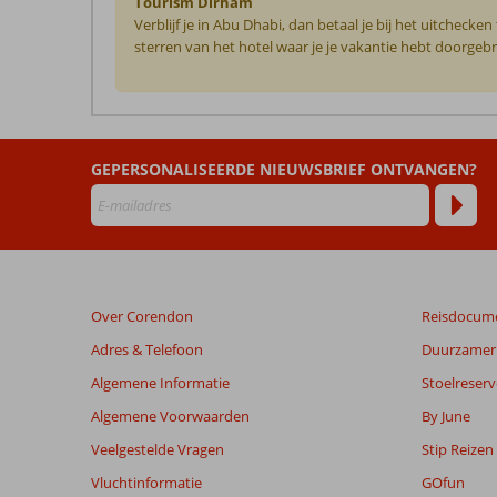
Tourism Dirham
Verblijf je in Abu Dhabi, dan betaal je bij het uitchec
sterren van het hotel waar je je vakantie hebt doorgebr
De
beoordelingen
zijn
GEPERSONALISEERDE NIEUWSBRIEF ONTVANGEN?
door
onze
klanten
geschreven
na
hun
verblijf
Over Corendon
Reisdocum
in
Park
Adres & Telefoon
Duurzamer 
Rotana
Algemene Informatie
Stoelreserv
Abu
Dhabi
Algemene Voorwaarden
By June
Veelgestelde Vragen
Stip Reizen
Beoordelingen
Vluchtinformatie
GOfun
die