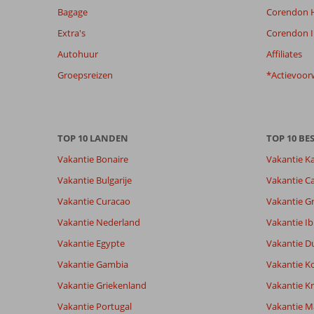
ouder
Bagage
Corendon H
zijn
Extra's
Corendon I
dan
48
Autohuur
Affiliates
maanden
Groepsreizen
*Actievoor
worden
niet
meer
weergegeven
om
TOP 10 LANDEN
TOP 10 B
de
Vakantie Bonaire
Vakantie K
relevantie
van
Vakantie Bulgarije
Vakantie Ca
de
Vakantie Curacao
Vakantie G
getoonde
beoordelingen
Vakantie Nederland
Vakantie Ib
te
Vakantie Egypte
Vakantie D
garanderen.
Meer
Vakantie Gambia
Vakantie K
info
Vakantie Griekenland
Vakantie Kr
over
onze
Vakantie Portugal
Vakantie M