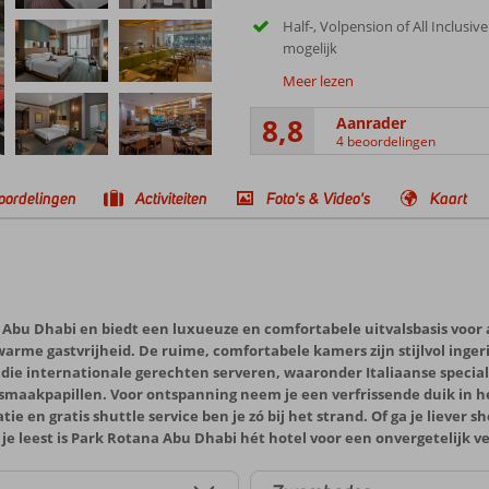
Half-, Volpension of All Inclusiv
mogelijk
Meer lezen
8,8
Aanrader
4 beoordelingen
oordelingen
Activiteiten
Foto's & Video's
Kaart
 Abu Dhabi en biedt een luxueuze en comfortabele uitvalsbasis voor a
arme gastvrijheid. De ruime, comfortabele kamers zijn stijlvol ing
s die internationale gerechten serveren, waaronder Italiaanse special
smaakpapillen. Voor ontspanning neem je een verfrissende duik in he
tie en gratis shuttle service ben je zó bij het strand. Of ga je lieve
 leest is Park Rotana Abu Dhabi hét hotel voor een onvergetelijk ver