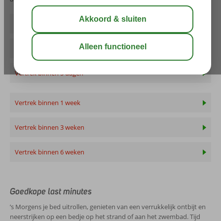
Vertrek morgen
Vertrek binnen 3 dagen
Vertrek binnen 5 dagen
Vertrek binnen 1 week
Vertrek binnen 3 weken
Vertrek binnen 6 weken
Goedkope last minutes
’s Morgens je bed uitrollen, genieten van een verrukkelijk ontbijt en
neerstrijken op een bedje op het strand of aan het zwembad. Tijd