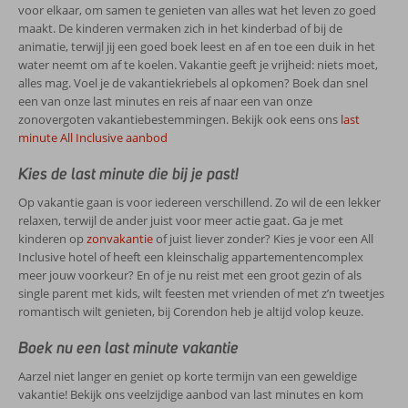
voor elkaar, om samen te genieten van alles wat het leven zo goed
maakt. De kinderen vermaken zich in het kinderbad of bij de
animatie, terwijl jij een goed boek leest en af en toe een duik in het
water neemt om af te koelen. Vakantie geeft je vrijheid: niets moet,
alles mag. Voel je de vakantiekriebels al opkomen? Boek dan snel
een van onze last minutes en reis af naar een van onze
zonovergoten vakantiebestemmingen. Bekijk ook eens ons
last
minute All Inclusive aanbod
Kies de last minute die bij je past!
Op vakantie gaan is voor iedereen verschillend. Zo wil de een lekker
relaxen, terwijl de ander juist voor meer actie gaat. Ga je met
kinderen op
zonvakantie
of juist liever zonder? Kies je voor een All
Inclusive hotel of heeft een kleinschalig appartementencomplex
meer jouw voorkeur? En of je nu reist met een groot gezin of als
single parent met kids, wilt feesten met vrienden of met z’n tweetjes
romantisch wilt genieten, bij Corendon heb je altijd volop keuze.
Boek nu een last minute vakantie
Aarzel niet langer en geniet op korte termijn van een geweldige
vakantie! Bekijk ons veelzijdige aanbod van last minutes en kom