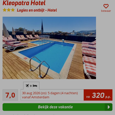
Kleopatra Hotel
Logies en ontbijt
-
Hotel
bewaar
Dicht bij
+
het
Voldoende/goed
Kleopatra
7,0
30 aug 2026 (zo)
5 dagen (4 nachten)
320
15
va
p.p.
strand en
vanaf Amsterdam
beoordelingen
centrum
Bekijk deze vakantie
Zwembad
op het