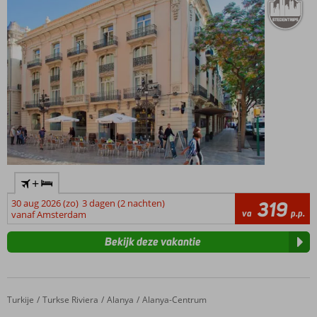
+
30 aug 2026 (zo)
3 dagen (2 nachten)
319
va
p.p.
vanaf Amsterdam
Bekijk deze vakantie
Turkije
Kleopatra Hotel
Home
Turkse Riviera
Alanya
Alanya-Centrum