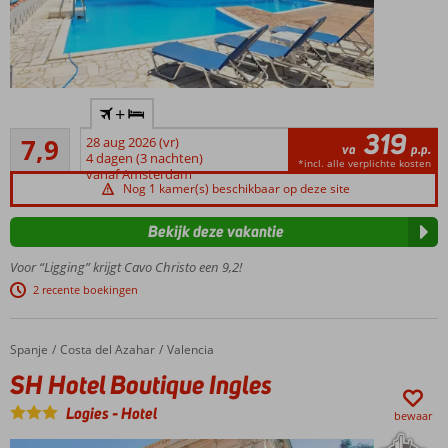
Direct aan
+
het
319
Goed
zandstrand
7,9
28 aug 2026 (vr)
va
p.p.
80
4 dagen (3 nachten)
Kleinschalige
*incl. alle verplichte kosten
beoordelingen
vanaf Amsterdam
accommodatie
Nog 1 kamer(s) beschikbaar op deze site
in Griekse stijl
Schitterend
Bekijk deze vakantie
gelegen in
Voor “Ligging” krijgt Cavo Christo een 9,2!
Petra
2 recente boekingen
Zwembad
met
zonneterras
Spanje
SH Hotel Boutique Ingles
Home
Costa del Azahar
Valencia
Restaurants
SH Hotel Boutique Ingles
en
voorzieningen
Logies
-
Hotel
bewaar
dichtbij