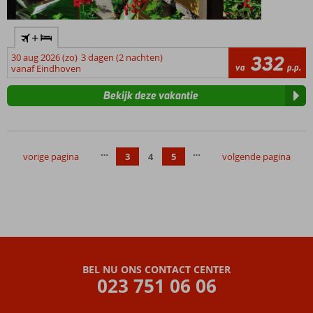
+
30 aug 2026 (zo)
3 dagen (2 nachten)
332
va
p.p.
vanaf Eindhoven
Bekijk deze vakantie
…
…
vorige pagina
3
4
5
volgende pagina
BEL NU ONS CONTACT CENTER
023 751 06 06