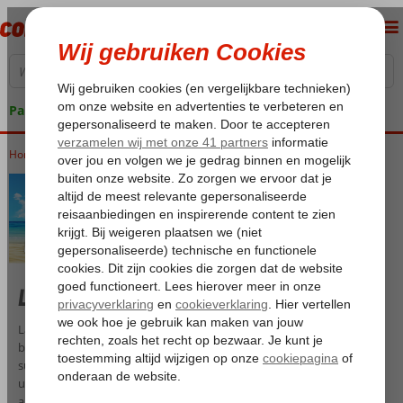
Pakketgarantie
Home
Vakantie reizen
Last minute vakantie
Last minute op vakantie? De beste last minute deals voor zonnige
bestemmingen vind je bij Corendon. Je kunt al binnen enkele dagen
super last minute vertrekken! Is dat té last minute? Volgende week is
uiteraard ook mogelijk. Bekijk snel ons goedkope last minute
aanbod en boek nu jouw last minute vakantie!