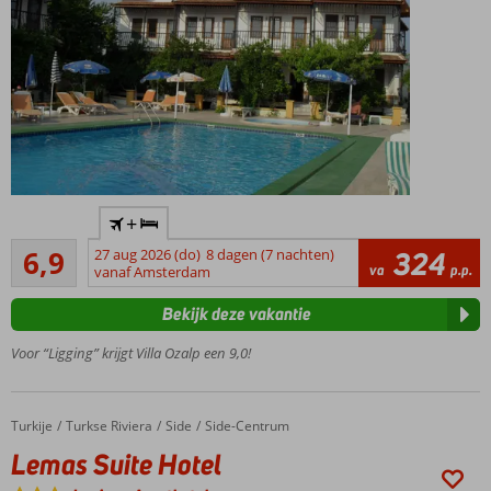
Toplocatie
+
vlakbij het
Ruim voldoende
centrum
6,9
27 aug 2026 (do)
8 dagen (7 nachten)
324
33
va
p.p.
en de
vanaf Amsterdam
beoordelingen
haven
Bekijk deze vakantie
Goed
vertoeven
Voor “Ligging” krijgt Villa Ozalp een 9,0!
bij 1 van de
zwembaden
Ruime 2- & 3-
Turkije
Lemas Suite Hotel
Home
Turkse Riviera
Side
Side-Centrum
kamerappartementen
Lemas Suite Hotel
Relaxte
sfeer