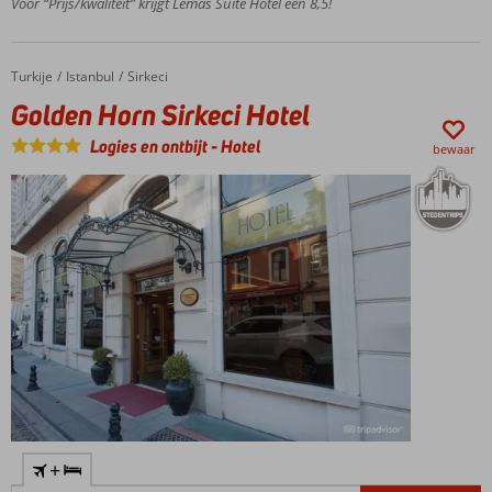
Voor “Prijs/kwaliteit” krijgt Lemas Suite Hotel een 8,5!
naar het
strand
Ontbijt
ook
Turkije
Golden Horn Sirkeci Hotel
Home
Istanbul
Sirkeci
mogelijk
Golden Horn Sirkeci Hotel
Logies en ontbijt
-
Hotel
bewaar
+