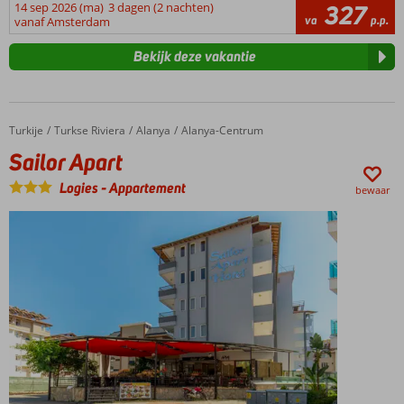
14 sep 2026 (ma)
3 dagen (2 nachten)
327
va
p.p.
vanaf Amsterdam
Bekijk deze vakantie
Turkije
Sailor Apart
Home
Turkse Riviera
Alanya
Alanya-Centrum
Sailor Apart
Logies
-
Appartement
bewaar