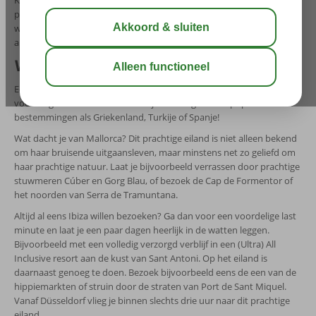
Kies dan voor een last minute vanaf Düsseldorf! Vertrek voor een
paar dagen heerlijk naar de zon en leg je zelf even helemaal in de
watten. Woon je in de buurt van Eindhoven? Dan ben je binnen een
anderhalf uur op Düsseldorf Airport.
Voordelig aanbod vanaf Düsseldorf
Een last minute vakantie is niet alleen leuk, het is ook nog eens
voordelig! Geniet van aantrekkelijke kortingen naar populaire
bestemmingen als Griekenland, Turkije of Spanje!
Wat dacht je van Mallorca? Dit prachtige eiland is niet alleen bekend
om haar bruisende uitgaansleven, maar minstens net zo geliefd om
haar prachtige natuur. Laat je bijvoorbeeld verrassen door prachtige
stuwmeren Cúber en Gorg Blau, of bezoek de Cap de Formentor of
het noorden van Serra de Tramuntana.
Altijd al eens Ibiza willen bezoeken? Ga dan voor een voordelige last
minute en laat je een paar dagen heerlijk in de watten leggen.
Bijvoorbeeld met een volledig verzorgd verblijf in een (Ultra) All
Inclusive resort aan de kust van Sant Antoni. Op het eiland is
daarnaast genoeg te doen. Bezoek bijvoorbeeld eens de een van de
hippiemarkten of struin door de straten van Port de Sant Miquel.
Vanaf Düsseldorf vlieg je binnen slechts drie uur naar dit prachtige
eiland.