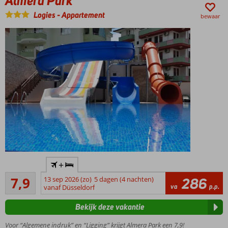
Almera Park
Logies
-
Appartement
bewaar
Zeer
+
scherp
Goed
geprijsd!
7,9
13 sep 2026 (zo)
5 dagen (4 nachten)
286
199
va
p.p.
vanaf Düsseldorf
Strand
beoordelingen
vlakbij,
Bekijk deze vakantie
vergeet
je
Voor “Algemene indruk” en “Ligging” krijgt Almera Park een 7,9!