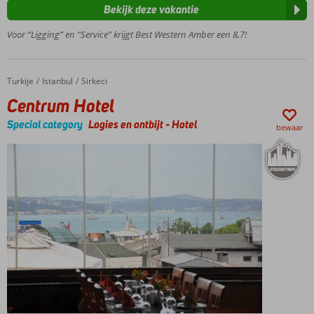
Bekijk deze vakantie
met
prachtig
Voor “Ligging” en “Service” krijgt Best Western Amber een 8,7!
uitzicht
over zee
In het
Turkije
Centrum Hotel
Home
Istanbul
Sirkeci
gehele
Centrum Hotel
hotel
wifi
Special category
Logies en ontbijt
-
Hotel
bewaar