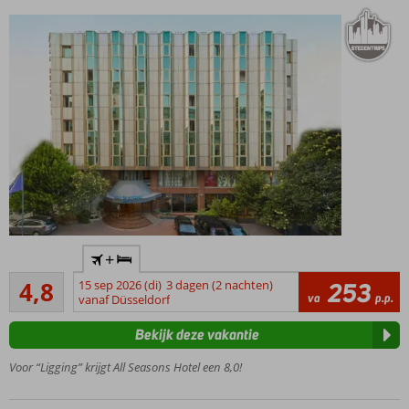
Ideale
+
ligging in
Voldoende
de wijk
4,8
15 sep 2026 (di)
3 dagen (2 nachten)
253
4
va
p.p.
Findikzade
vanaf Düsseldorf
beoordelingen
Mooie
Bekijk deze vakantie
kamers
Gratis
Voor “Ligging” krijgt All Seasons Hotel een 8,0!
wifi
Inclusief