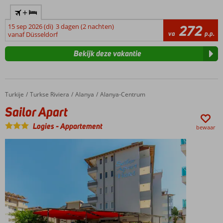
+
15 sep 2026 (di)
3 dagen (2 nachten)
272
va
p.p.
vanaf Düsseldorf
Bekijk deze vakantie
Turkije
Sailor Apart
Home
Turkse Riviera
Alanya
Alanya-Centrum
Sailor Apart
Logies
-
Appartement
bewaar