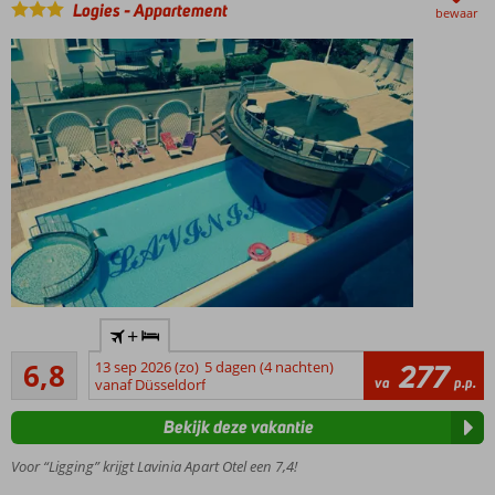
Logies
-
Appartement
bewaar
Op
+
loopafstand
Ruim voldoende
van het
6,8
13 sep 2026 (zo)
5 dagen (4 nachten)
277
26
va
p.p.
strand
vanaf Düsseldorf
beoordelingen
Gerenoveerde
Bekijk deze vakantie
appartementen
Lekker
Voor “Ligging” krijgt Lavinia Apart Otel een 7,4!
luieren bij