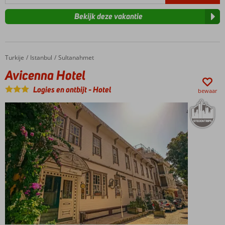
Bekijk deze vakantie
Turkije
Avicenna Hotel
Home
Istanbul
Sultanahmet
Avicenna Hotel
Logies en ontbijt
-
Hotel
bewaar