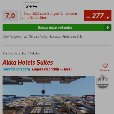
Zeer centraal
+
gelegen in
Voldoende/goed
Sultanahmet
7,0
13 sep 2026 (zo)
3 dagen (2 nachten)
277
3
va
p.p.
vanaf Düsseldorf
Aya
beoordelingen
Sofia,Sultanahmet
Bekijk deze vakantie
moskee en Grand
Bazaar vlakbij
Voor “Ligging” en “Service” krijgt Avicenna Hotel een 8,3!
Ook
Elegance
kamers
Turkije
Akka Hotels Suites
Home
Istanbul
Taksim
met
Akka Hotels Suites
balkon
mogelijk
Special category
Logies en ontbijt
-
Hotel
bewaar
À-la-
carterestaurant
met heerlijke
Turkse
gerechten