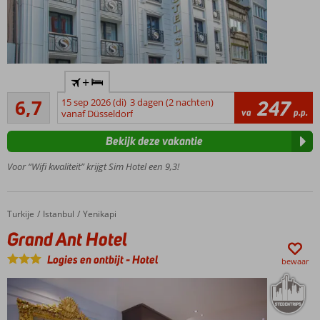
Centrale
+
ligging
Ruim voldoende
in de
6,7
15 sep 2026 (di)
3 dagen (2 nachten)
247
3
va
p.p.
wijk
vanaf Düsseldorf
beoordelingen
Aksaray
Bekijk deze vakantie
Kleinschalig
hotel
Voor “Wifi kwaliteit” krijgt Sim Hotel een 9,3!
Moderne en
comfortabele
kamers
Turkije
Grand Ant Hotel
Home
Istanbul
Yenikapi
Winkels,
Grand Ant Hotel
restaurants
en bars in
Logies en ontbijt
-
Hotel
bewaar
de directe
omgeving
Diverse
bezienswaardigheden