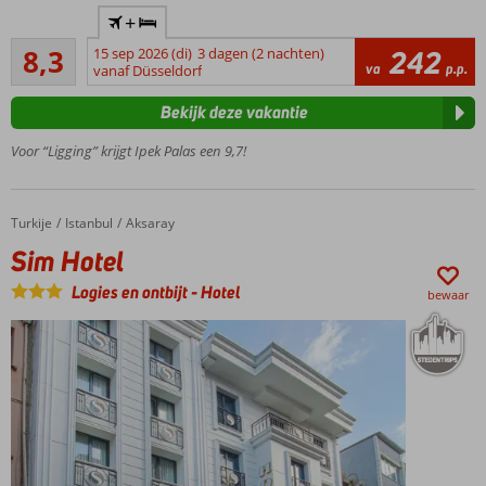
Gelegen in
+
de wijk
Zeer goed
Sultanahmet
8,3
15 sep 2026 (di)
3 dagen (2 nachten)
242
3
va
p.p.
vanaf Düsseldorf
Bezienswaardigheden
beoordelingen
op loopafstand!
Bekijk deze vakantie
Terrasrestaurant
met uitzicht
Voor “Ligging” krijgt Ipek Palas een 9,7!
over de stad
Gratis
wifi
Turkije
Sim Hotel
Home
Istanbul
Aksaray
op de
Sim Hotel
kamer
Logies en ontbijt
-
Hotel
bewaar