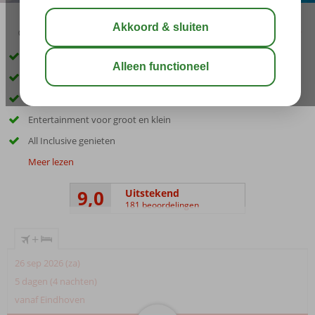
03:45
01:00
aug 33°
C
delen
bewaar
Ideaal familiehotel
Ca. 1 kilometer van het centrum van Side
Zeer ruime kamers voor families
Entertainment voor groot en klein
All Inclusive genieten
Meer lezen
9,0
Uitstekend
181 beoordelingen
+
26 sep 2026 (za)
5 dagen (4 nachten)
vanaf Eindhoven