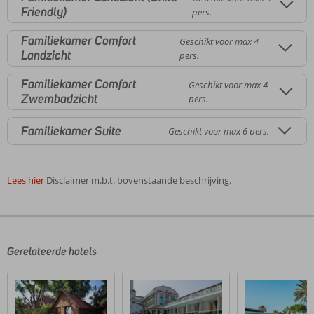
Friendly)
pers.
Familiekamer Comfort
Geschikt voor max 4
Landzicht
pers.
Familiekamer Comfort
Geschikt voor max 4
Zwembadzicht
pers.
Familiekamer Suite
Geschikt voor max 6 pers.
Lees hier
Disclaimer m.b.t. bovenstaande beschrijving.
De
beoordelingen
zijn
door
Gerelateerde hotels
onze
klanten
geschreven
na