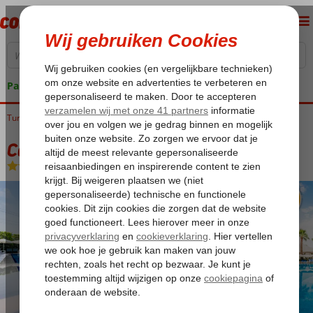
Pakketgarantie
Turkije
Home
Turkse Riviera
Side
Side-Centrum
Calimera Side Resort
Calimera Side Resort
All Inclusive
-
Hotel