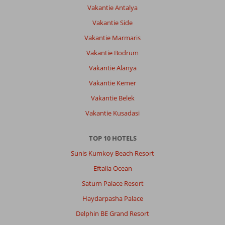
wat
Vakantie Antalya
je
wil.
Vakantie Side
Goed
Vakantie Marmaris
eten
en
Vakantie Bodrum
drinken,veel
Vakantie Alanya
entertainment
en
Vakantie Kemer
vriendelijk
Vakantie Belek
personeel.
Vakantie Kusadasi
Algemene indruk
9
Eten
8
Ligging
8
Kamers
7
TOP 10 HOTELS
Service
9
Kindvriendelijk
9
Prijs/kwaliteit
8
Sunis Kumkoy Beach Resort
Wifi kwaliteit
7
Eftalia Ocean
Saturn Palace Resort
Anoniem
8,0
Nederland
Haydarpasha Palace
Gezin met jong(e) kind(eren)
Delphin BE Grand Resort
,
17 juli 2026