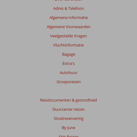
de
Adres & Telefoon
getoonde
beoordelingen
Algemene Informatie
te
Algemene Voorwaarden
garanderen.
Meer
Veelgestelde Vragen
info
Vluchtinformatie
over
onze
Bagage
beoordelingen.
Extra's
Autohuur
Totale
score
Groepsreizen
Gebaseerd
op:
Reisdocumenten & gezondheid
181
Duurzamer reizen
beoordelingen
Stoelreservering
By June
Scoreverdeling
Stip Reizen