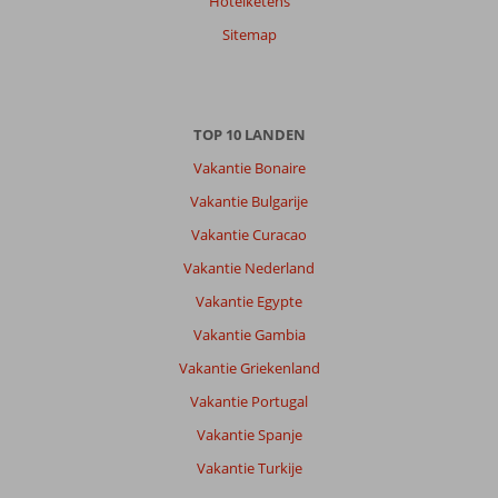
9,0
Hotelketens
Nederland
Gezin met jong(e) kind(eren)
Sitemap
,
22 juli 2026
Over
TOP 10 LANDEN
Side-
Centrum:
Vakantie Bonaire
Side
Vakantie Bulgarije
is
Vakantie Curacao
perfect
voor
Vakantie Nederland
gezinnen.
Vakantie Egypte
Niet
teveel
Vakantie Gambia
jongeren.
Vakantie Griekenland
Mooi
oud
Vakantie Portugal
en
Vakantie Spanje
gezellig
centrum.
Vakantie Turkije
Manavgat