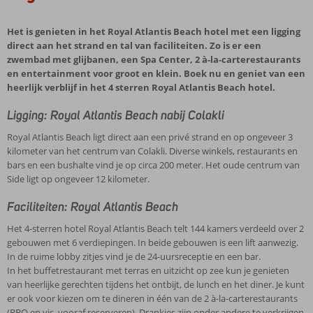
Het is genieten in het Royal Atlantis Beach hotel met een ligging
direct aan het strand en tal van faciliteiten. Zo is er een
zwembad met glijbanen, een Spa Center, 2 à-la-carterestaurants
en entertainment voor groot en klein. Boek nu en geniet van een
heerlijk verblijf in het 4 sterren Royal Atlantis Beach hotel.
Ligging: Royal Atlantis Beach nabij Colakli
Royal Atlantis Beach ligt direct aan een privé strand en op ongeveer 3
kilometer van het centrum van Colakli. Diverse winkels, restaurants en
bars en een bushalte vind je op circa 200 meter. Het oude centrum van
Side ligt op ongeveer 12 kilometer.
Faciliteiten: Royal Atlantis Beach
Het 4-sterren hotel Royal Atlantis Beach telt 144 kamers verdeeld over 2
gebouwen met 6 verdiepingen. In beide gebouwen is een lift aanwezig.
In de ruime lobby zitjes vind je de 24-uursreceptie en een bar.
In het buffetrestaurant met terras en uitzicht op zee kun je genieten
van heerlijke gerechten tijdens het ontbijt, de lunch en het diner. Je kunt
er ook voor kiezen om te dineren in één van de 2 à-la-carterestaurants
(BBQ en vis, vooraf reserveren). Drankjes zijn onder andere te verkrijgen