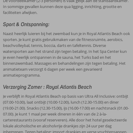
De voordeelkamer (2-3 personen) is vaak gelijk aan de standaardkamer.
In sommige gevallen kunnen deze qua ligging, inrichting, grootte en
faciliteiten afwijken.
Sport & Ontspanning:
Naast heerlijk luieren bij het zwembad kun je in Royal Atlantis Beach ook
sporten. Je kunt gratis gebruikmaken van de fitnessruimte, aerobics,
beachvolleybal, tennis, boccia, darts en tafeltennis. Diverse
watersporten aan het strand zijn tegen betaling. In het Spa Center kun
je even heerlijk ontspannen in de sauna, het Turks bad en het
binnenzwembad. Massages en behandelingen zijn tegen betaling. Het
animatieteam verzorgt 6 dagen per week een gevarieerd
animatieprogramma.
Verzorging Zomer : Royal Atlantis Beach
Je verblijft in Royal Atlantis Beach op basis van Ultra All Inclusive: ontbijt
(07.00-10.00), laat ontbijt (10.00-12.00), lunch (12.30-15.00) en diner
(19.00-21.00). Snacks (12.30-15.00), ijs (16.00-17.00) en nachtsnack (01.00-
07.00). Je kunt 1 maal per week dineren in één van de 2 à-la-
carterestaurants (vooraf reserveren). Alle door het hotel geselecteerde
lokale alcoholische en alcoholvrije drankjes zijn 24 uur per dag
inbegrepen. Tegen betaling: import drankjes en verse vruchtensappen.