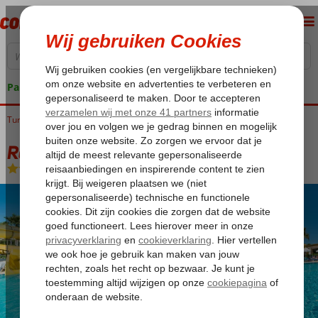
Pakketgarantie
Turkije
Home
Turkse Riviera
Side
Colakli
Royal Atlantis Beach
Royal Atlantis Beach
Ultra All Inclusive
-
Hotel