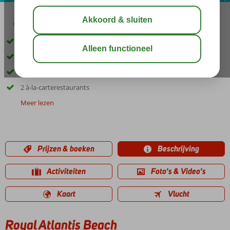
03:45
00:50
aug 33°
C
delen
bewaar
Direct aan het strand
Zwembad met glijbanen
Een Spa Center
2 à-la-carterestaurants
Meer lezen
Prijzen & boeken
Beschrijving
Activiteiten
Foto's & Video's
Kaart
Vlucht
Royal Atlantis Beach