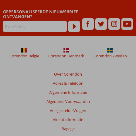
zijn
GEPERSONALISEERDE NIEUWSBRIEF
dan
ONTVANGEN?
48
maanden
worden
niet
meer
weergegeven
om
Corendon België
Corendon Denmark
Corendon Zweden
de
relevantie
van
Over Corendon
de
Adres & Telefoon
getoonde
beoordelingen
Algemene Informatie
te
Algemene Voorwaarden
garanderen.
Meer
Veelgestelde Vragen
info
Vluchtinformatie
over
onze
Bagage
beoordelingen.