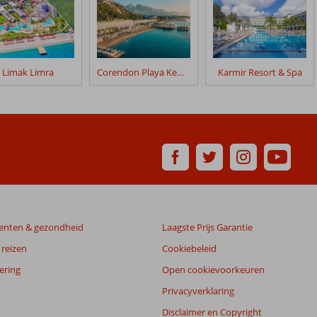
Limak Limra
Corendon Playa Kemer
Karmir Resort & Spa
enten & gezondheid
Laagste Prijs Garantie
reizen
Cookiebeleid
ering
Open cookievoorkeuren
Privacyverklaring
Disclaimer en Copyright