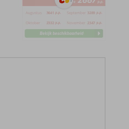
2687
va
p.p.
Augustus
3641
p.p.
September
3289
p.p.
Oktober
2332
p.p.
November
2347
p.p.
Bekijk beschikbaarheid