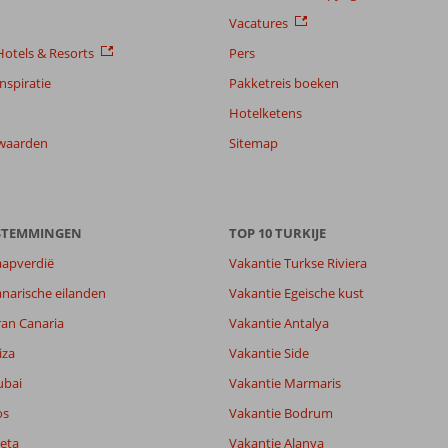
Vacatures
otels & Resorts
Pers
nspiratie
Pakketreis boeken
Hotelketens
waarden
Sitemap
ESTEMMINGEN
TOP 10 TURKIJE
aapverdië
Vakantie Turkse Riviera
narische eilanden
Vakantie Egeische kust
ran Canaria
Vakantie Antalya
iza
Vakantie Side
ubai
Vakantie Marmaris
os
Vakantie Bodrum
eta
Vakantie Alanya