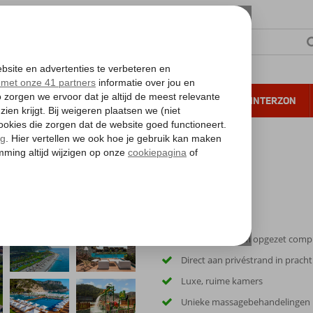
NTIE
VERRE REIZEN
ALL INCLUSIVE
WINTERZON
 annuleren*
Schitterend ruim opgezet comp
Direct aan privéstrand in pracht
Luxe, ruime kamers
Unieke massagebehandelingen