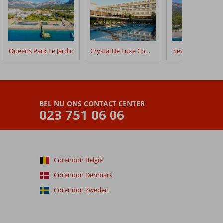
Queens Park Le Jardin
Crystal De Luxe Comfort Collection
Seven Seas Hotel
BEL NU ONS CONTACT CENTER
023 751 06 06
Corendon België
Corendon Denmark
Corendon Zweden