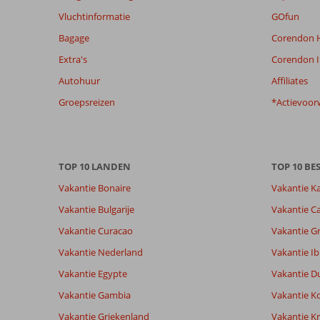
relevantie
Vluchtinformatie
GOfun
van
Bagage
Corendon H
de
getoonde
Extra's
Corendon I
beoordelingen
Autohuur
Affiliates
te
garanderen.
Groepsreizen
*Actievoor
Meer
info
over
onze
TOP 10 LANDEN
TOP 10 B
beoordelingen.
Vakantie Bonaire
Vakantie K
Vakantie Bulgarije
Vakantie Ca
Vakantie Curacao
Vakantie G
Vakantie Nederland
Vakantie Ib
Vakantie Egypte
Vakantie D
Vakantie Gambia
Vakantie K
Vakantie Griekenland
Vakantie Kr