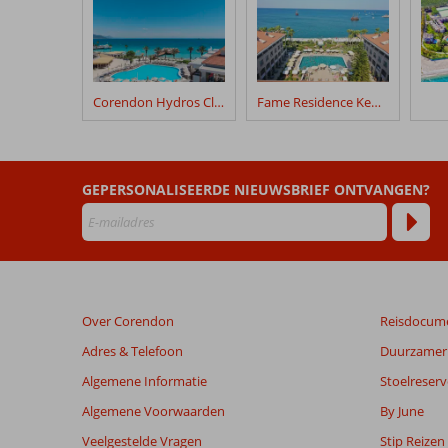
geschreven
na
hun
verblijf
in
Corendon Hydros Club Kemer
Fame Residence Kemer & Spa
Maxx
Royal
Kemer
GEPERSONALISEERDE NIEUWSBRIEF ONTVANGEN?
Beoordelingen
die
ouder
zijn
dan
48
Over Corendon
Reisdocum
maanden
worden
Adres & Telefoon
Duurzamer 
niet
Algemene Informatie
Stoelreserv
meer
weergegeven
Algemene Voorwaarden
By June
om
Veelgestelde Vragen
Stip Reizen
de