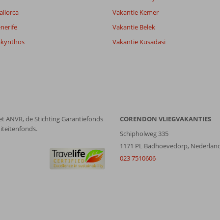
allorca
Vakantie Kemer
nerife
Vakantie Belek
akynthos
Vakantie Kusadasi
et ANVR, de Stichting Garantiefonds
CORENDON VLIEGVAKANTIES
iteitenfonds.
Schipholweg 335
1171 PL Badhoevedorp, Nederlan
023 7510606