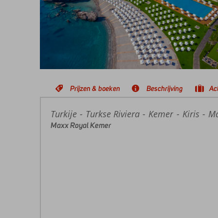
Prijzen & boeken
Beschrijving
Act
Turkije
Home
Turkse Riviera
Kemer
Kiris
Ma
Maxx Royal Kemer