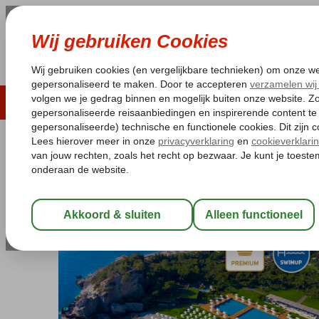
LAST MINUTE
ZOMER 2026
ZONVAKA
Pakketgarantie
Laagsteprijsgarantie*
Gratis
Turkije
Home
Turkse Riviera
Kemer
Kiris
Maxx Royal Kemer
Maxx Royal Kemer
Ultra All Inclusive
-
Hotel