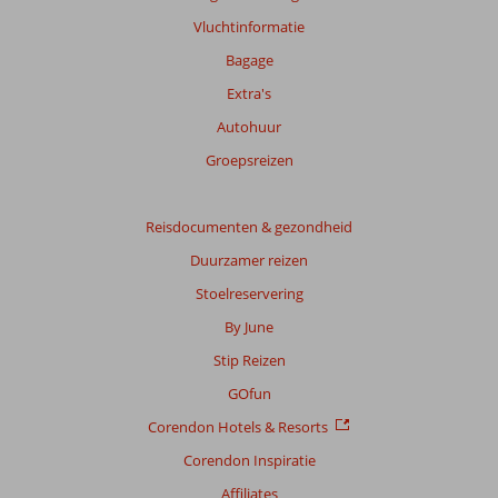
over
Vluchtinformatie
onze
beoordelingen.
Bagage
Extra's
Autohuur
Groepsreizen
Reisdocumenten & gezondheid
Duurzamer reizen
Stoelreservering
By June
Stip Reizen
GOfun
Corendon Hotels & Resorts
Corendon Inspiratie
Affiliates