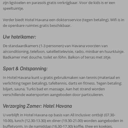
zijn ligstoelen en parasols gratis verkrijgbaar. Voor de kids is er een
speeltuintje.
Verder biedt Hotel Havana een doktersservice (tegen betaling). Wifi is in
de openbare ruimtes gratis beschikbaar.
Uw hotelkamer:
De standaardkamers (1-3 personen) van Havana voorzien van
airconditioning, telefoon, satelliettelevisie, radio, minibar en huurkluisje.
Badkamer met douche, toilet en föhn. Balkon of terras met zitje.
Sport & Ontspanning:
In Hotel Havana kunt u gratis gebruikmaken van tennis (materiaal en
verlichting tegen betaling), tafeltennis, darts en fitness. Tegen betaling:
biljart, sauna, Turks bad en massage. Aan het strand worden
verschillende watersporten aangeboden door particulieren.
Verzorging Zomer: Hotel Havana
U verblijft in Hotel Havana op basis van All Inclusive: ontbijt (07.30-
10.00), lunch (12.30-13.30) en diner (19.30-21.00) worden aangeboden in
buffetvorm. In de namiddag (16.30-17.30) koffie, thee en koekjes.