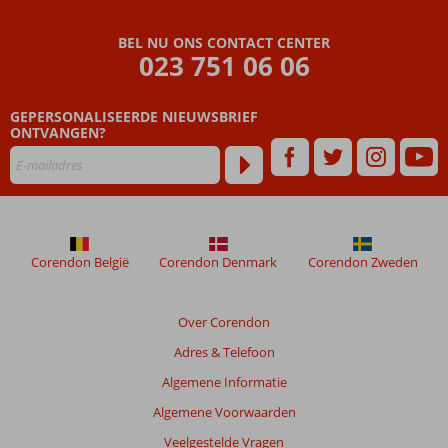
Beoordelingen
die
BEL NU ONS CONTACT CENTER
ouder
023 751 06 06
zijn
dan
GEPERSONALISEERDE NIEUWSBRIEF
48
ONTVANGEN?
maanden
worden
niet
meer
weergegeven
om
de
Corendon België
Corendon Denmark
Corendon Zweden
relevantie
van
de
Over Corendon
getoonde
Adres & Telefoon
beoordelingen
te
Algemene Informatie
garanderen.
Algemene Voorwaarden
Meer
info
Veelgestelde Vragen