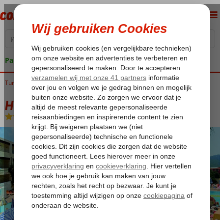
Pakketgarantie
Turkije
Home
Turkse Riviera
Kemer
Kemer-Centrum
Havana Hotel
Havana Hotel
All Inclusive
-
Hotel