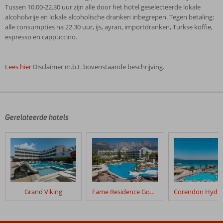
Tussen 10.00-22.30 uur zijn alle door het hotel geselecteerde lokale
alcoholvrije en lokale alcoholische dranken inbegrepen. Tegen betaling:
alle consumpties na 22.30 uur, ijs, ayran, importdranken, Turkse koffie,
espresso en cappuccino.
Lees hier
Disclaimer m.b.t. bovenstaande beschrijving.
De
beoordelingen
zijn
door
Gerelateerde hotels
onze
klanten
geschreven
na
hun
verblijf
in
Grand Viking
Fame Residence Goynuk
Havana
Hotel