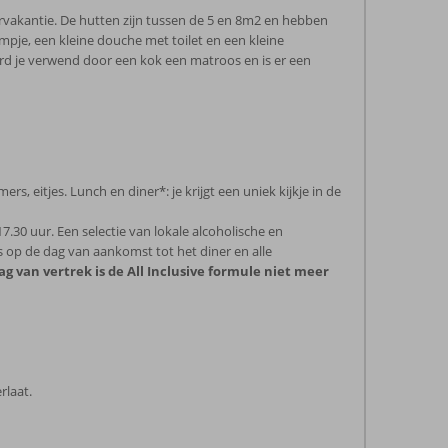
arvakantie. De hutten zijn tussen de 5 en 8m2 en hebben
pje, een kleine douche met toilet en een kleine
ord je verwend door een kok een matroos en is er een
rs, eitjes. Lunch en diner*: je krijgt een uniek kijkje in de
17.30 uur. Een selectie van lokale alcoholische en
es op de dag van aankomst tot het diner en alle
g van vertrek is de All Inclusive formule niet meer
rlaat.