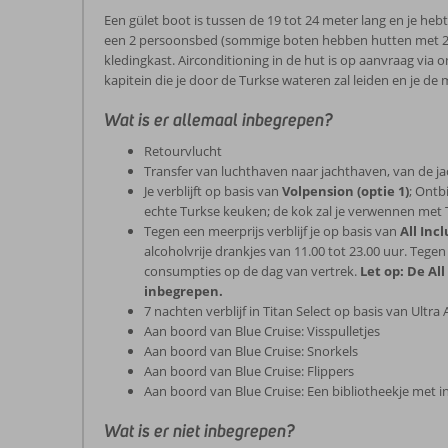
Een gület boot is tussen de 19 tot 24 meter lang en je he
een 2 persoonsbed (sommige boten hebben hutten met 2 los
kledingkast. Airconditioning in de hut is op aanvraag via
kapitein die je door de Turkse wateren zal leiden en je de m
Wat is er allemaal inbegrepen?
Retourvlucht
Transfer van luchthaven naar jachthaven, van de ja
Je verblijft op basis van
Volpension (optie 1)
; Ontb
echte Turkse keuken; de kok zal je verwennen met Tu
Tegen een meerprijs verblijf je op basis van
All Incl
alcoholvrije drankjes van 11.00 tot 23.00 uur. Tege
consumpties op de dag van vertrek.
Let op: De Al
inbegrepen.
7 nachten verblijf in Titan Select op basis van Ultra
Aan boord van Blue Cruise: Visspulletjes
Aan boord van Blue Cruise: Snorkels
Aan boord van Blue Cruise: Flippers
Aan boord van Blue Cruise: Een bibliotheekje met in
Wat is er niet inbegrepen?