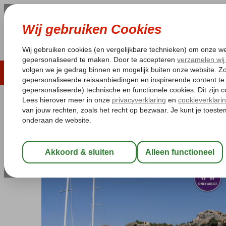
LAST MINUTE
ZOMER 2026
ZONVAKA
Pakketgarantie
Laagsteprijsgarantie*
Gratis
Turkije
Home
Turkse Riviera
Blue Cruises
Blue Cruises Turkse Riv
Blue Cruise & Titan Select
Zie beschrijving (optie 2)