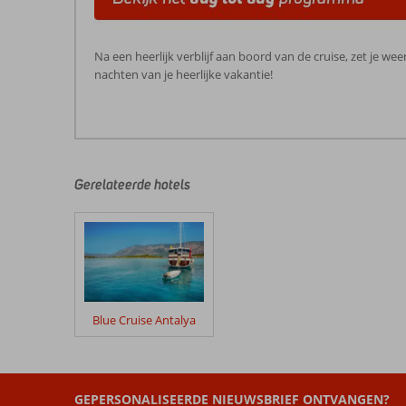
Na een heerlijk verblijf aan boord van de cruise, zet je we
nachten van je heerlijke vakantie!
De
beoordelingen
zijn
door
Gerelateerde hotels
onze
klanten
geschreven
na
hun
verblijf
in
Blue Cruise Antalya
Blue
Cruise
&
Titan
GEPERSONALISEERDE NIEUWSBRIEF ONTVANGEN?
Select