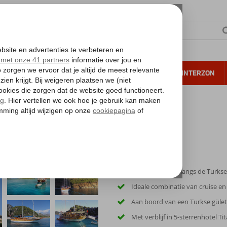
NTIE
VERRE REIZEN
ALL INCLUSIVE
WINTERZON
 annuleren*
iera
Blue Cruise & Titan Select
Prachtige cruise langs de Turkse
Ideale combinatie van cruise en
Aan boord van een Turkse gület
Met verblijf in 5-sterrenhotel Ti