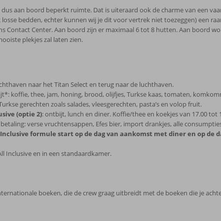
bt dus aan boord beperkt ruimte. Dat is uiteraard ook de charme van een va
se bedden, echter kunnen wij je dit voor vertrek niet toezeggen) een raam
 ons Contact Center. Aan boord zijn er maximaal 6 tot 8 hutten. Aan boord w
ooiste plekjes zal laten zien.
chthaven naar het Titan Select en terug naar de luchthaven.
ijt*: koffie, thee, jam, honing, brood, olijfjes, Turkse kaas, tomaten, komkomme
rkse gerechten zoals salades, vleesgerechten, pasta’s en volop fruit.
usive (optie 2)
: ontbijt, lunch en diner. Koffie/thee en koekjes van 17.00 tot 
n betaling: verse vruchtensappen, Efes bier, import drankjes, alle consumpti
l Inclusive formule start op de dag van aankomst met diner en op de da
 All Inclusive en in een standaardkamer.
ternationale boeken, die de crew graag uitbreidt met de boeken die je achte