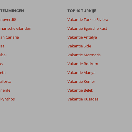
ESTEMMINGEN
TOP 10 TURKIJE
aapverdië
Vakantie Turkse Riviera
narische eilanden
Vakantie Egeische kust
ran Canaria
Vakantie Antalya
iza
Vakantie Side
ubai
Vakantie Marmaris
os
Vakantie Bodrum
eta
Vakantie Alanya
allorca
Vakantie Kemer
nerife
Vakantie Belek
akynthos
Vakantie Kusadasi