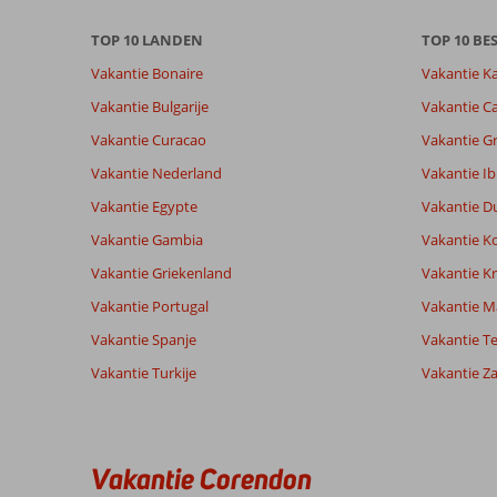
info
TOP 10 LANDEN
TOP 10 B
over
onze
Vakantie Bonaire
Vakantie K
beoordelingen.
Vakantie Bulgarije
Vakantie Ca
Vakantie Curacao
Vakantie G
Vakantie Nederland
Vakantie Ib
Vakantie Egypte
Vakantie D
Vakantie Gambia
Vakantie K
Vakantie Griekenland
Vakantie Kr
Vakantie Portugal
Vakantie M
Vakantie Spanje
Vakantie Te
Vakantie Turkije
Vakantie Z
Vakantie Corendon