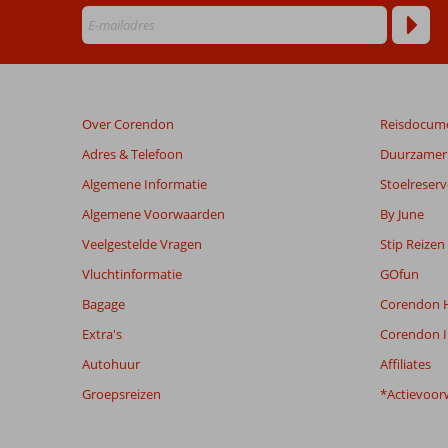
Beoordelingen
die
ouder
zijn
Over Corendon
Reisdocum
dan
48
Adres & Telefoon
Duurzamer 
maanden
Algemene Informatie
Stoelreserv
worden
niet
Algemene Voorwaarden
By June
meer
Veelgestelde Vragen
Stip Reizen
weergegeven
om
Vluchtinformatie
GOfun
de
Bagage
Corendon H
relevantie
van
Extra's
Corendon I
de
Autohuur
Affiliates
getoonde
beoordelingen
Groepsreizen
*Actievoor
te
garanderen.
Meer