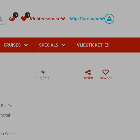
REGISTREER
CONTACT
0
0
Klantenservice
Mijn Corendon
CRUISES
SPECIALS
VLIEGTICKET
aug 33°
C
delen
bewaar
 Rivièra
 hotel
tan Select