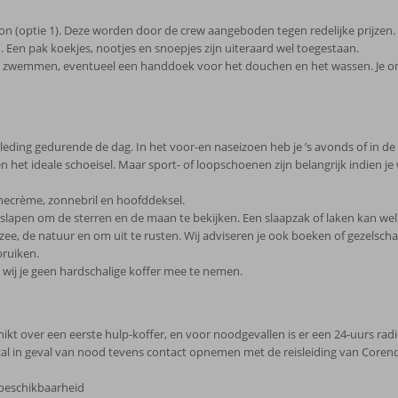
ension (optie 1). Deze worden door de crew aangeboden tegen redelijke prijzen. 
Een pak koekjes, nootjes en snoepjes zijn uiteraard wel toegestaan.
 zwemmen, eventueel een handdoek voor het douchen en het wassen. Je on
leding gedurende de dag. In het voor-en naseizoen heb je ’s avonds of in de
oeten het ideale schoeisel. Maar sport- of loopschoenen zijn belangrijk indien
necrème, zonnebril en hoofddeksel.
 slapen om de sterren en de maan te bekijken. Een slaapzak of laken kan wel
zee, de natuur en om uit te rusten. Wij adviseren je ook boeken of gezelsc
bruiken.
 wij je geen hardschalige koffer mee te nemen.
ikt over een eerste hulp-koffer, en voor noodgevallen is er een 24-uurs rad
zal in geval van nood tevens contact opnemen met de reisleiding van Core
 beschikbaarheid