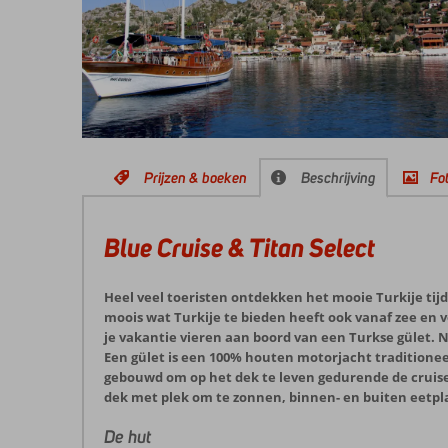
Prijzen & boeken
Beschrijving
Fot
Blue Cruise & Titan Select
Heel veel toeristen ontdekken het mooie Turkije tij
moois wat Turkije te bieden heeft ook vanaf zee en 
je vakantie vieren aan boord van een Turkse gület. Na
Een gület is een 100% houten motorjacht traditionee
gebouwd om op het dek te leven gedurende de cruise 
dek met plek om te zonnen, binnen- en buiten eetpl
De hut