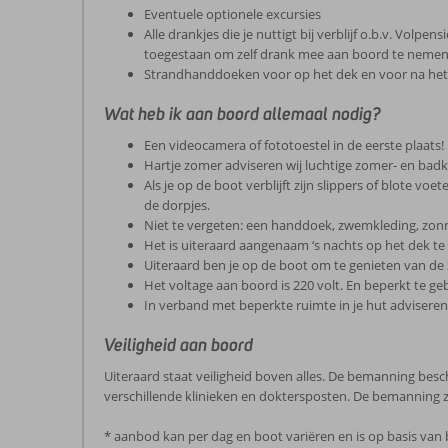
Eventuele optionele excursies
Alle drankjes die je nuttigt bij verblijf o.b.v. Volp
toegestaan om zelf drank mee aan boord te nemen. 
Strandhanddoeken voor op het dek en voor na het
Wat heb ik aan boord allemaal nodig?
Een videocamera of fototoestel in de eerste plaats!
Hartje zomer adviseren wij luchtige zomer- en badk
Als je op de boot verblijft zijn slippers of blote v
de dorpjes.
Niet te vergeten: een handdoek, zwemkleding, zon
Het is uiteraard aangenaam ‘s nachts op het dek te
Uiteraard ben je op de boot om te genieten van de 
Het voltage aan boord is 220 volt. En beperkt te ge
In verband met beperkte ruimte in je hut adviseren
Veiligheid aan boord
Uiteraard staat veiligheid boven alles. De bemanning besch
verschillende klinieken en doktersposten. De bemanning 
* aanbod kan per dag en boot variëren en is op basis van