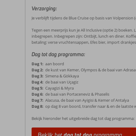
Verzorging:
Je verblijft tijdens de Blue Cruise op basis van Volpension (o
Tegen een meerprijs kun je All Inclusive (optie 2) boeken. 
inbegrepen. Inbegrepen zijn: Ontbijt, lunch en diner. Koffi
betaling: verse vruchtensappen, Efes bier, import drankje
Dag tot dag programma:
Dag 1:
aan boord
Dag 2:
de kust van Kemer, Olympos & de baai van Adras
Dag 3:
Simena & Gökkaya
Dag 4:
de baai van Uçagiz
Dag 5:
Cayagizi & Myra
Dag 6:
de baai van Portaceneviz & Phaselis
Dag 7:
Alacusa, de baai van Ayigisi & Kemer of Antalya
Dag 8:
op dag 8 van boord, transfer naar & en de laatste we
Bekijk hieronder het uitgebreide dag tot dag programma: