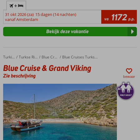
+
31 okt 2026 (za)
15 dagen (14 nachten)
1172
va
p.p.
vanaf Amsterdam
Bekijk deze vakantie
Blue Cruise & Grand Viking
Home
Turkije
Turkse Riviera
Blue Cruises
Blue Cruises Turkse Riviera
Blue Cruise & Grand Viking
Zie beschrijving
bewaar