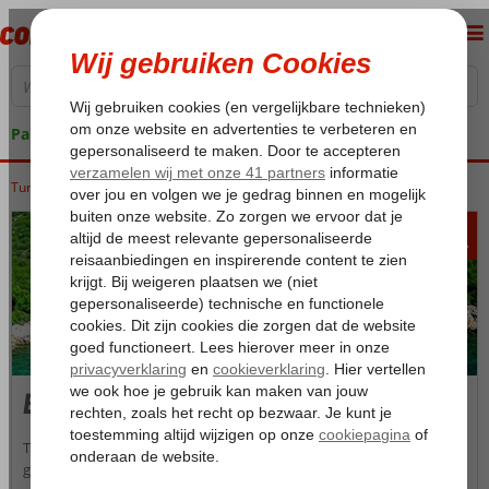
Pakketgarantie
Turkije
Home
Turkse Riviera
Blue Cruises
Blue Cruises Turkse Riviera
949
va
p.p.
Blue Cruises Turkse Riviera
Turkije staat bekend om haar vele mooie dorpjes, afgelegen en
gezellige baaitjes en authentieke vissersdorpjes waar soms het leven