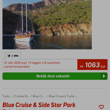
+
31 okt 2026 (za)
15 dagen (14 nachten)
1063
va
p.p.
vanaf Amsterdam
Bekijk deze vakantie
Blue Cruise & Side Star Park
Home
Turkije
Turkse Riviera
Blue Cruises
Blue Cruises Turkse Riviera
Blue Cruise & Side Star Park