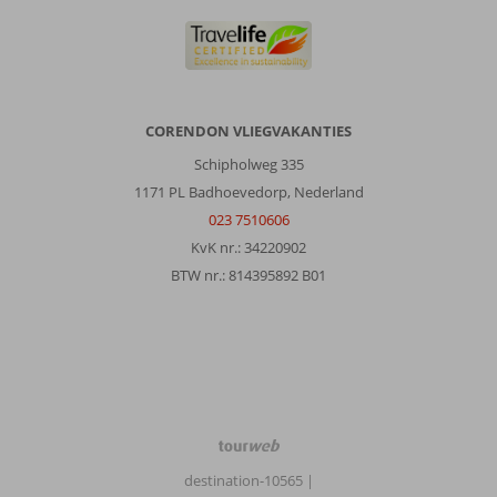
CORENDON VLIEGVAKANTIES
Schipholweg 335
1171 PL Badhoevedorp, Nederland
023 7510606
KvK nr.: 34220902
BTW nr.: 814395892 B01
TourWeb
©
destination-10565
|
NetMatch