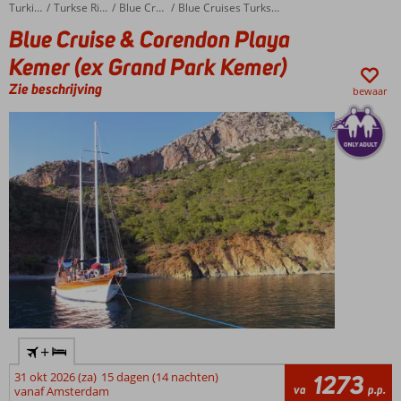
Blue Cruise & Corendon Playa Kemer (ex Grand Park Kemer)
Home
Turkije
Turkse Riviera
Blue Cruises
Blue Cruises Turkse Riviera
Blue Cruise & Corendon Playa
Kemer (ex Grand Park Kemer)
Zie beschrijving
bewaar
+
31 okt 2026 (za)
15 dagen (14 nachten)
1273
va
p.p.
vanaf Amsterdam