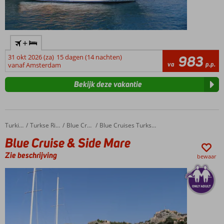
+
31 okt 2026 (za)
15 dagen (14 nachten)
983
va
p.p.
vanaf Amsterdam
Bekijk deze vakantie
Blue Cruise & Side Mare
Home
Turkije
Turkse Riviera
Blue Cruises
Blue Cruises Turkse Riviera
Blue Cruise & Side Mare
Zie beschrijving
bewaar