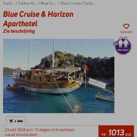
Blue Cruise & Horizon Aparthotel
Home
Turkije
Turkse Riviera
Blue Cruises
Blue Cruises Turkse Riviera
Blue Cruise & Horizon
Aparthotel
Zie beschrijving
bewaar
+
23 okt 2026 (vr)
15 dagen (14 nachten)
1013
va
p.p.
vanaf Amsterdam