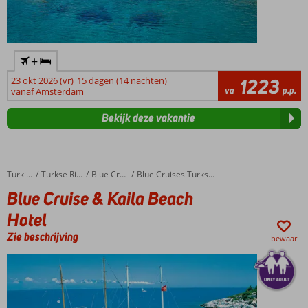
+
23 okt 2026 (vr)
15 dagen (14 nachten)
1223
va
p.p.
vanaf Amsterdam
Bekijk deze vakantie
Blue Cruise & Kaila Beach Hotel
Home
Turkije
Turkse Riviera
Blue Cruises
Blue Cruises Turkse Riviera
Blue Cruise & Kaila Beach
Hotel
Zie beschrijving
bewaar