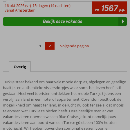
16 okt 2026 (vr)
15 dagen (14 nachten)
1567
va
p.p.
vanaf Amsterdam
Bekijk deze vakantie
1
2
volgende pagina
Overig
Turkije staat bekend om haar vele mooie dorpjes, afgelegen en gezellige
baaitjes en authentieke vissersdorpjes waar soms het leven heeft stil
gestaan. Heel veel toeristen ontdekken het mooie Turkije tijdens een
verblijf aan land in een hotel of appartement. Corendon biedt ook de
mogelijkheid om naast ter land, in de lucht nu ook ter zee al dat moois
te ervaren wat Turkije te bieden heeft. Deze heerlijke manier van
vakantie vieren noemen we een Blue Cruise. Je kunt namelijk jouw
vakantie vieren aan boord van een Turkse gület, een 100% houten
motorjacht. Wij hebben bovendien combinatie reizen voor je