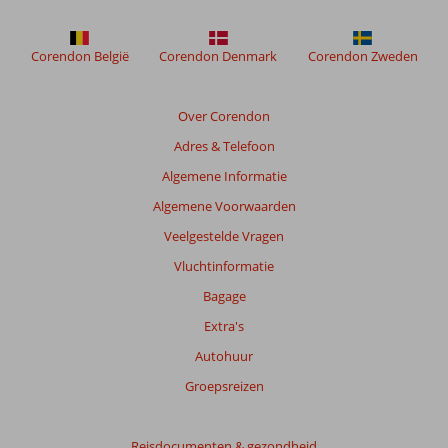
Cruise
Antalya
Corendon België
Corendon Denmark
Corendon Zweden
Beoordelingen
die
Over Corendon
ouder
Adres & Telefoon
zijn
dan
Algemene Informatie
48
Algemene Voorwaarden
maanden
worden
Veelgestelde Vragen
niet
Vluchtinformatie
meer
weergegeven
Bagage
om
Extra's
de
relevantie
Autohuur
van
Groepsreizen
de
getoonde
beoordelingen
Reisdocumenten & gezondheid