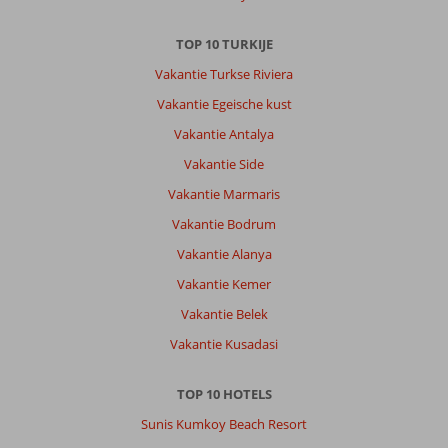
ik
persoonlijk
TOP 10 TURKIJE
heerlijk
vond).
Vakantie Turkse Riviera
De
Vakantie Egeische kust
Turkse
kust
Vakantie Antalya
is
Vakantie Side
prachtig,
vooral
Vakantie Marmaris
bij
Vakantie Bodrum
Kekova.
Veel
Vakantie Alanya
gezwommen
Vakantie Kemer
in
het
Vakantie Belek
heerlijk
Vakantie Kusadasi
water
en
zelfs
TOP 10 HOTELS
twee
Sunis Kumkoy Beach Resort
zeeschildpadden