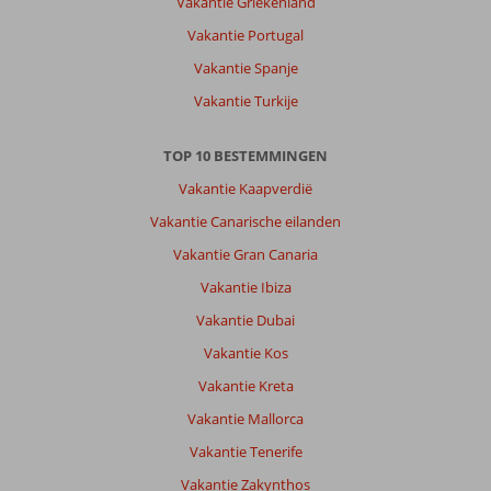
Vakantie Griekenland
Vakantie Portugal
Over
Blue
Vakantie Spanje
Cruises
Vakantie Turkije
Turkse
Riviera:
Prachtige
TOP 10 BESTEMMINGEN
idyllische
Vakantie Kaapverdië
baaitjes
waar
Vakantie Canarische eilanden
je
Vakantie Gran Canaria
ook
overnacht.
Vakantie Ibiza
Let
Vakantie Dubai
op
je
Vakantie Kos
overnacht
Vakantie Kreta
bijna
niet
Vakantie Mallorca
in
Vakantie Tenerife
havens
(wat
Vakantie Zakynthos