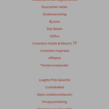
te
garanderen.
Duurzamer reizen
Meer
Stoelreservering
info
over
By June
onze
Stip Reizen
beoordelingen.
GOfun
Totale
Corendon Hotels & Resorts
score
Corendon Inspiratie
Gebaseerd
Affiliates
op:
34
*Actievoorwaarden
beoordelingen
Laagste Prijs Garantie
Scoreverdeling
Cookiebeleid
Algemene indruk
8,7
Eten
8,9
Open cookievoorkeuren
Ligging
8,8
Kamers
7,9
Privacyverklaring
Service
8,9
Kindvriendelijk
10
Prijs/kwaliteit
8,4
Wifi kwaliteit
6,3