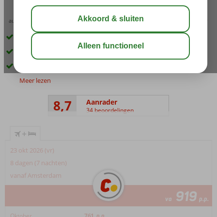
aug 33°
C
delen
bewaar
Prachtige cruise langs de Turkse Rivièra
Aan boord van een Turkse gület
Verblijf op basis van Volpension of All Inclusive
Meer lezen
8,7
Aanrader
34 beoordelingen
+
23 okt 2026 (vr)
8 dagen (7 nachten)
vanaf Amsterdam
919
va
p.p.
Oktober
761
p.p.