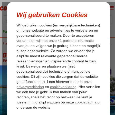
Pakketgarantie
Home
Turkije
Turkse Riviera
Blue Cruises
Blue Cruises Turkse Riviera
Blue Cruise Antalya
Blue Cruise Antalya
Volpension