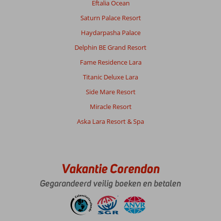
gezien!!!
Eftalia Ocean
Helaas
Saturn Palace Resort
was
de
Haydarpasha Palace
transfer
Delphin BE Grand Resort
vanaf
de
Fame Residence Lara
luchthaven
Titanic Deluxe Lara
bar
en
Side Mare Resort
boos,
Miracle Resort
de
transfer
Aska Lara Resort & Spa
met
luxe
auto
naar
Vakantie Corendon
Kemer
was
Gegarandeerd veilig boeken en betalen
top
maar
daarna
werd