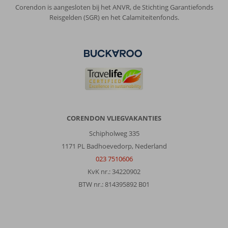
Corendon is aangesloten bij het ANVR, de Stichting Garantiefonds
het
Reisgelden (SGR) en het Calamiteitenfonds.
een
ware
thriller
waarover
ik
een
aanklacht
bij
Corendon
heb
CORENDON VLIEGVAKANTIES
ingediend.
Schipholweg 335
Over
1171 PL Badhoevedorp, Nederland
Blue
023 7510606
Cruise
KvK nr.: 34220902
Antalya:
BTW nr.: 814395892 B01
De
Oasis
2
is
een