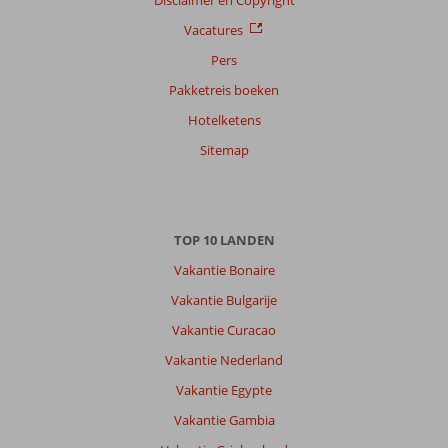
Disclaimer en Copyright
Vacatures
Ervaringen
van
Pers
onze
Pakketreis boeken
klanten
Taal
Hotelketens
Nederlands (NL) (26)
Sitemap
Filter
reisgezelschap
Alle
TOP 10 LANDEN
Sorteren
Vakantie Bonaire
op
datum (nieuw > oud)
Vakantie Bulgarije
Vakantie Curacao
Anna
Vakantie Nederland
7,0
Nederland
Vakantie Egypte
Alleen
,
Vakantie Gambia
27 juni 2026