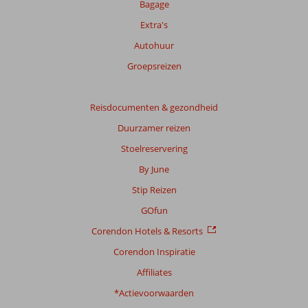
beoordelingen.
Bagage
Extra's
Autohuur
Groepsreizen
Reisdocumenten & gezondheid
Duurzamer reizen
Stoelreservering
By June
Stip Reizen
GOfun
Corendon Hotels & Resorts
Corendon Inspiratie
Affiliates
*Actievoorwaarden