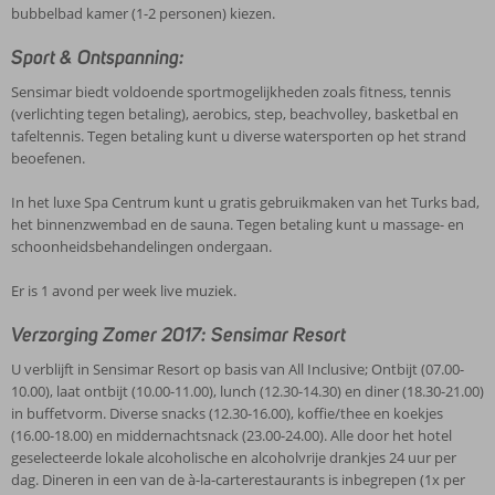
bubbelbad kamer (1-2 personen) kiezen.
Sport & Ontspanning:
Sensimar biedt voldoende sportmogelijkheden zoals fitness, tennis
(verlichting tegen betaling), aerobics, step, beachvolley, basketbal en
tafeltennis. Tegen betaling kunt u diverse watersporten op het strand
beoefenen.
In het luxe Spa Centrum kunt u gratis gebruikmaken van het Turks bad,
het binnenzwembad en de sauna. Tegen betaling kunt u massage- en
schoonheidsbehandelingen ondergaan.
Er is 1 avond per week live muziek.
Verzorging Zomer 2017: Sensimar Resort
U verblijft in Sensimar Resort op basis van All Inclusive; Ontbijt (07.00-
10.00), laat ontbijt (10.00-11.00), lunch (12.30-14.30) en diner (18.30-21.00)
in buffetvorm. Diverse snacks (12.30-16.00), koffie/thee en koekjes
(16.00-18.00) en middernachtsnack (23.00-24.00). Alle door het hotel
geselecteerde lokale alcoholische en alcoholvrije drankjes 24 uur per
dag. Dineren in een van de à-la-carterestaurants is inbegrepen (1x per