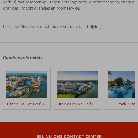
verblijf, met reservering). Tegen betaling: verse vruchtensappen, energie
drankjes, import drankjes en roomservice.
Lees hier
Disclaimer m.b.t. bovenstaande beschrijving.
De
beoordelingen
zijn
door
Gerelateerde hotels
onze
klanten
geschreven
na
hun
verblijf
in
Titanic Deluxe Golf Belek
Titanic Deluxe Golf Belek - Golfpakket
Limak Arcad
Sensimar
Resort
Beoordelingen
die
BEL NU ONS CONTACT CENTER