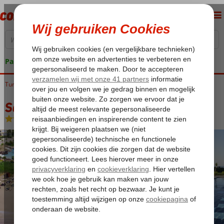
Pakketgarantie
Turkije
Home
Turkse Riviera
Belek
Sensimar Resort
Sensimar Resort
All Inclusive
-
Hotel