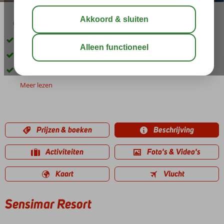
03:45
00:40
aug 33°
C
delen
bewaar
Only Adult hotel; min. leeftijd 18 jaar
Diverse restaurants
Een Spa Center
Meer lezen
Prijzen & boeken
Beschrijving
Activiteiten
Foto's & Video's
Kaart
Vlucht
Sensimar Resort