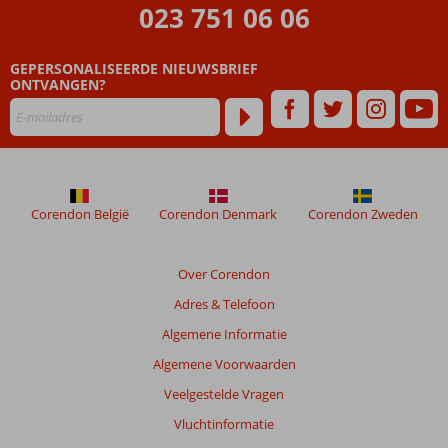
ouder
023 751 06 06
zijn
dan
GEPERSONALISEERDE NIEUWSBRIEF
48
ONTVANGEN?
maanden
worden
niet
meer
weergegeven
om
de
Corendon België
Corendon Denmark
Corendon Zweden
relevantie
van
de
Over Corendon
getoonde
Adres & Telefoon
beoordelingen
te
Algemene Informatie
garanderen.
Algemene Voorwaarden
Meer
info
Veelgestelde Vragen
over
Vluchtinformatie
onze