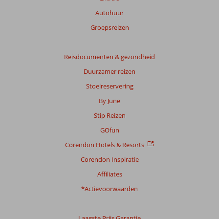
onze
beoordelingen.
Autohuur
Groepsreizen
Reisdocumenten & gezondheid
Duurzamer reizen
Stoelreservering
By June
Stip Reizen
GOfun
Corendon Hotels & Resorts
Corendon Inspiratie
Affiliates
*Actievoorwaarden
Laagste Prijs Garantie