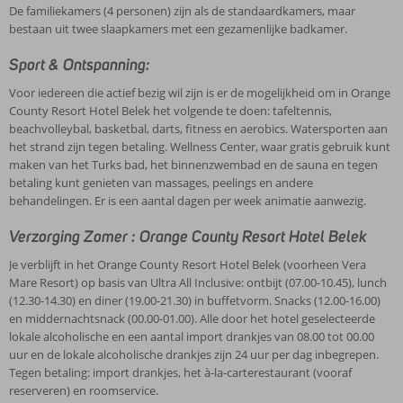
De familiekamers (4 personen) zijn als de standaardkamers, maar
bestaan uit twee slaapkamers met een gezamenlijke badkamer.
Sport & Ontspanning:
Voor iedereen die actief bezig wil zijn is er de mogelijkheid om in Orange
County Resort Hotel Belek het volgende te doen: tafeltennis,
beachvolleybal, basketbal, darts, fitness en aerobics. Watersporten aan
het strand zijn tegen betaling. Wellness Center, waar gratis gebruik kunt
maken van het Turks bad, het binnenzwembad en de sauna en tegen
betaling kunt genieten van massages, peelings en andere
behandelingen. Er is een aantal dagen per week animatie aanwezig.
Verzorging Zomer : Orange County Resort Hotel Belek
Je verblijft in het Orange County Resort Hotel Belek (voorheen Vera
Mare Resort) op basis van Ultra All Inclusive: ontbijt (07.00-10.45), lunch
(12.30-14.30) en diner (19.00-21.30) in buffetvorm. Snacks (12.00-16.00)
en middernachtsnack (00.00-01.00). Alle door het hotel geselecteerde
lokale alcoholische en een aantal import drankjes van 08.00 tot 00.00
uur en de lokale alcoholische drankjes zijn 24 uur per dag inbegrepen.
Tegen betaling: import drankjes, het à-la-carterestaurant (vooraf
reserveren) en roomservice.