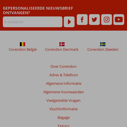
die
GEPERSONALISEERDE NIEUWSBRIEF
ouder
ONTVANGEN?
zijn
dan
48
maanden
worden
niet
meer
Corendon België
Corendon Denmark
Corendon Zweden
weergegeven
om
de
Over Corendon
relevantie
Adres & Telefoon
van
de
Algemene Informatie
getoonde
Algemene Voorwaarden
beoordelingen
te
Veelgestelde Vragen
garanderen.
Vluchtinformatie
Meer
info
Bagage
over
Extra's