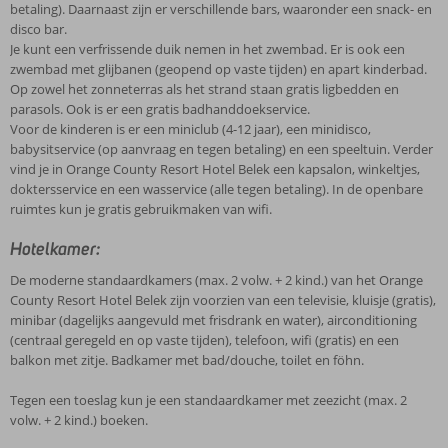
betaling). Daarnaast zijn er verschillende bars, waaronder een snack- en
disco bar.
Je kunt een verfrissende duik nemen in het zwembad. Er is ook een
zwembad met glijbanen (geopend op vaste tijden) en apart kinderbad.
Op zowel het zonneterras als het strand staan gratis ligbedden en
parasols. Ook is er een gratis badhanddoekservice.
Voor de kinderen is er een miniclub (4-12 jaar), een minidisco,
babysitservice (op aanvraag en tegen betaling) en een speeltuin. Verder
vind je in Orange County Resort Hotel Belek een kapsalon, winkeltjes,
doktersservice en een wasservice (alle tegen betaling). In de openbare
ruimtes kun je gratis gebruikmaken van wifi.
Hotelkamer:
De moderne standaardkamers (max. 2 volw. + 2 kind.) van het Orange
County Resort Hotel Belek zijn voorzien van een televisie, kluisje (gratis),
minibar (dagelijks aangevuld met frisdrank en water), airconditioning
(centraal geregeld en op vaste tijden), telefoon, wifi (gratis) en een
balkon met zitje. Badkamer met bad/douche, toilet en föhn.
Tegen een toeslag kun je een standaardkamer met zeezicht (max. 2
volw. + 2 kind.) boeken.