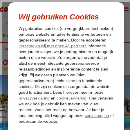
Pakketgarantie
Turkije
Home
Turkse Riviera
Belek
Orange County Resort Hotel Belek
Orange County Resort Hotel Belek
Ultra All Inclusive
-
Hotel