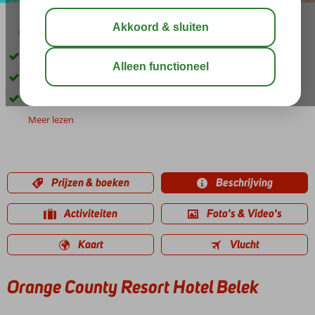
03:45
00:40
aug 33°
C
delen
bewaar
Modern hotel direct aan het strand
Miniclub, speeltuin, kinderbuffet
Goede prijs-kwaliteitverhouding
Meer lezen
Prijzen & boeken
Beschrijving
Activiteiten
Foto's & Video's
Kaart
Vlucht
Orange County Resort Hotel Belek