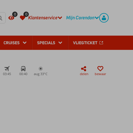
REGISTREER
CONTACT
0
0
Klantenservice
Mijn Corendon
CRUISES
SPECIALS
VLIEGTICKET
03:45
00:40
aug 33°
C
delen
bewaar