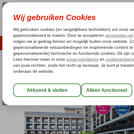
LAST MINUTE
ZOMER 2026
ZONVAKA
Pakketgarantie
Laagsteprijsgarantie*
Gratis
Turkije
Home
Turkse Riviera
Belek
Fly & Go The X Belek
Fly & Go The X Belek
Ultra All Inclusive
-
Hotel