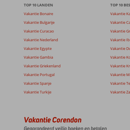
TOP 10 LANDEN
TOP 10 B
info
over
Vakantie Bonaire
Vakantie K
onze
Vakantie Bulgarije
Vakantie Ca
beoordelingen.
Vakantie Curacao
Vakantie G
Totale score
Scoreverdeling
6,5
Vakantie Nederland
Vakantie Ib
Algemene indruk
6,5
Eten
Gebaseerd op:
Vakantie Egypte
Vakantie D
Ligging
6,5
Kamers
6
Ruim
Service
6,3
Kindvriende
Vakantie Gambia
Vakantie K
beoordelingen
voldoende
Prijs/kwaliteit
6,2
Wifi kwalite
Vakantie Griekenland
Vakantie Kr
Vakantie Portugal
Vakantie M
Ervaringen
Taal
Vakantie Spanje
Vakantie Te
van onze
Nederlands (NL) (4)
Vakantie Turkije
klanten
Vakantie Z
8,0
Belek
Algemene indruk
8
Vakantie Corendon
is
Ligging
8
Gegarandeerd veilig boeken en betalen
Yvonne
mooi.
Service
10