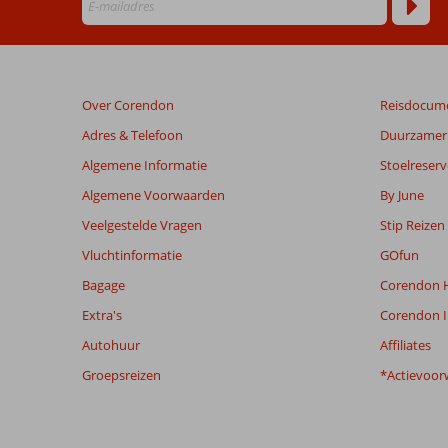
Beoordelingen
die
ouder
Over Corendon
Reisdocum
zijn
dan
Adres & Telefoon
Duurzamer 
48
Algemene Informatie
Stoelreserv
maanden
worden
Algemene Voorwaarden
By June
niet
Veelgestelde Vragen
Stip Reizen
meer
weergegeven
Vluchtinformatie
GOfun
om
Bagage
Corendon H
de
relevantie
Extra's
Corendon I
van
Autohuur
Affiliates
de
getoonde
Groepsreizen
*Actievoor
beoordelingen
te
garanderen.
Meer