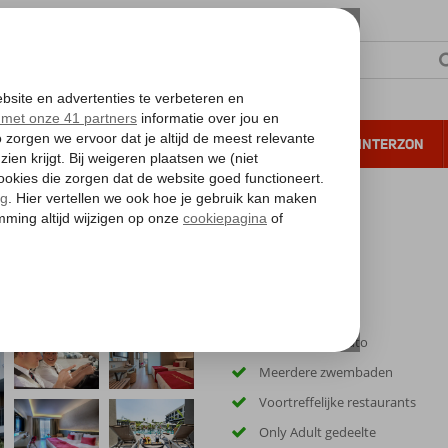
NTIE
VERRE REIZEN
ALL INCLUSIVE
WINTERZON
 annuleren*
Inclusief huurauto
Meerdere zwembaden
Voortreffelijke restaurants
Only Adult gedeelte