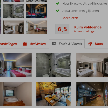
Heerlijk o.b.v. Ultra All Inclusive
Aqua toren met glijbanen
Meer lezen
6,5
Ruim voldoende
6 beoordelingen
oordelingen
Activiteiten
Foto's & Video's
Kaart