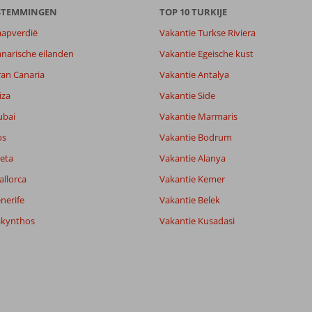
ESTEMMINGEN
TOP 10 TURKIJE
aapverdië
Vakantie Turkse Riviera
narische eilanden
Vakantie Egeische kust
ran Canaria
Vakantie Antalya
iza
Vakantie Side
5,8
ubai
Vakantie Marmaris
7,3
lijk
7,5
os
Vakantie Bodrum
it
7,5
eta
Vakantie Alanya
allorca
Vakantie Kemer
Filter reisgezelschap
Sorteren op
nerife
Vakantie Belek
Alle
datum (nieuw > oud)
akynthos
Vakantie Kusadasi