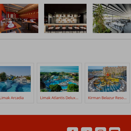
Limak Arcadia
Limak Atlantis Deluxe Hotel
Kirman Belazur Resort & Spa