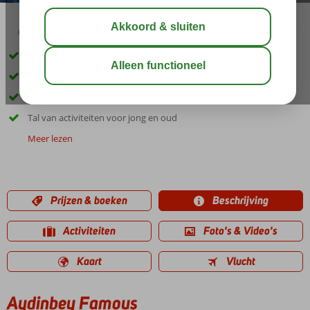
03:45
00:40
aug 33°
C
delen
bewaar
Direct aan het strand
Zwembad met glijbanen
Een Spa Center
Tal van activiteiten voor jong en oud
Meer lezen
Prijzen & boeken
Beschrijving
Activiteiten
Foto's & Video's
Kaart
Vlucht
Aydinbey Famous