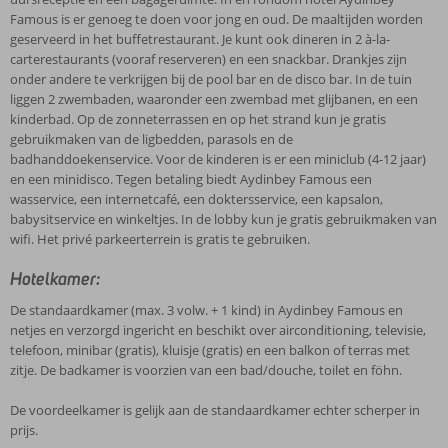
Famous is er genoeg te doen voor jong en oud. De maaltijden worden
geserveerd in het buffetrestaurant. Je kunt ook dineren in 2 à-la-
carterestaurants (vooraf reserveren) en een snackbar. Drankjes zijn
onder andere te verkrijgen bij de pool bar en de disco bar. In de tuin
liggen 2 zwembaden, waaronder een zwembad met glijbanen, en een
kinderbad. Op de zonneterrassen en op het strand kun je gratis
gebruikmaken van de ligbedden, parasols en de
badhanddoekenservice. Voor de kinderen is er een miniclub (4-12 jaar)
en een minidisco. Tegen betaling biedt Aydinbey Famous een
wasservice, een internetcafé, een doktersservice, een kapsalon,
babysitservice en winkeltjes. In de lobby kun je gratis gebruikmaken van
wifi. Het privé parkeerterrein is gratis te gebruiken.
Hotelkamer:
De standaardkamer (max. 3 volw. + 1 kind) in Aydinbey Famous en
netjes en verzorgd ingericht en beschikt over airconditioning, televisie,
telefoon, minibar (gratis), kluisje (gratis) en een balkon of terras met
zitje. De badkamer is voorzien van een bad/douche, toilet en föhn.
De voordeelkamer is gelijk aan de standaardkamer echter scherper in
prijs.