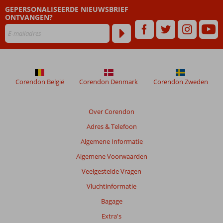
GEPERSONALISEERDE NIEUWSBRIEF
48
ONTVANGEN?
maanden
worden
niet
meer
weergegeven
om
de
Corendon België
Corendon Denmark
Corendon Zweden
relevantie
van
de
Over Corendon
getoonde
Adres & Telefoon
beoordelingen
te
Algemene Informatie
garanderen.
Algemene Voorwaarden
Meer
info
Veelgestelde Vragen
over
Vluchtinformatie
onze
beoordelingen.
Bagage
Extra's