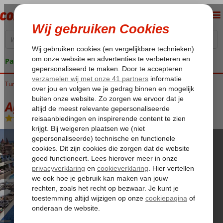
Pakketgarantie
Turkije
Home
Turkse Riviera
Belek
Aydinbey Famous
Aydinbey Famous
Ultra All Inclusive
-
Hotel