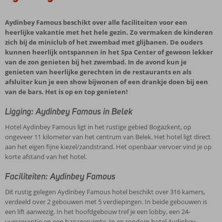
Aydinbey Famous beschikt over alle faciliteiten voor een
heerlijke vakantie met het hele gezin. Zo vermaken de kinderen
zich bij de miniclub of het zwembad met glijbanen. De ouders
kunnen heerlijk ontspannen in het Spa Center of gewoon lekker
van de zon genieten bij het zwembad. In de avond kun je
genieten van heerlijke gerechten in de restaurants en als
afsluiter kun je een show bijwonen of een drankje doen bij een
van de bars. Het is op en top genieten!
Ligging: Aydinbey Famous in Belek
Hotel Aydinbey Famous ligt in het rustige gebied Bogazkent, op
ongeveer 11 kilometer van het centrum van Belek. Het hotel ligt direct
aan het eigen fijne kiezel/zandstrand. Het openbaar vervoer vind je op
korte afstand van het hotel.
Faciliteiten: Aydinbey Famous
Dit rustig gelegen Aydinbey Famous hotel beschikt over 316 kamers,
verdeeld over 2 gebouwen met 5 verdiepingen. In beide gebouwen is
een lift aanwezig. In het hoofdgebouw tref je een lobby, een 24-
uursreceptie en een bagageruimte. In en rondom hotel Aydinbey