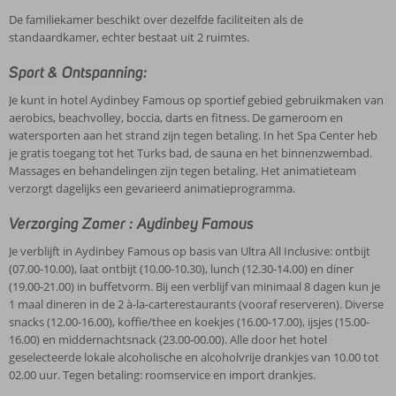
De familiekamer beschikt over dezelfde faciliteiten als de
standaardkamer, echter bestaat uit 2 ruimtes.
Sport & Ontspanning:
Je kunt in hotel Aydinbey Famous op sportief gebied gebruikmaken van
aerobics, beachvolley, boccia, darts en fitness. De gameroom en
watersporten aan het strand zijn tegen betaling. In het Spa Center heb
je gratis toegang tot het Turks bad, de sauna en het binnenzwembad.
Massages en behandelingen zijn tegen betaling. Het animatieteam
verzorgt dagelijks een gevarieerd animatieprogramma.
Verzorging Zomer : Aydinbey Famous
Je verblijft in Aydinbey Famous op basis van Ultra All Inclusive: ontbijt
(07.00-10.00), laat ontbijt (10.00-10.30), lunch (12.30-14.00) en diner
(19.00-21.00) in buffetvorm. Bij een verblijf van minimaal 8 dagen kun je
1 maal dineren in de 2 à-la-carterestaurants (vooraf reserveren). Diverse
snacks (12.00-16.00), koffie/thee en koekjes (16.00-17.00), ijsjes (15.00-
16.00) en middernachtsnack (23.00-00.00). Alle door het hotel
geselecteerde lokale alcoholische en alcoholvrije drankjes van 10.00 tot
02.00 uur. Tegen betaling: roomservice en import drankjes.