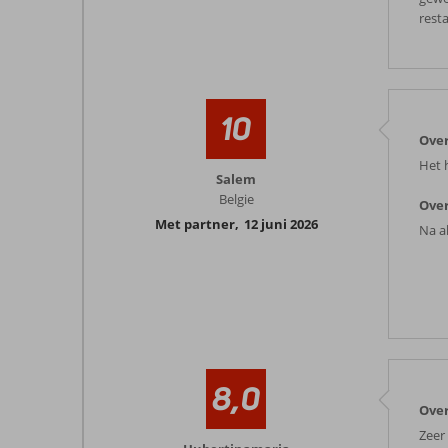
rest
10
Over
Het 
Salem
Belgie
Over
Met partner
,
12 juni 2026
Na al
8,0
Over
Zeer 