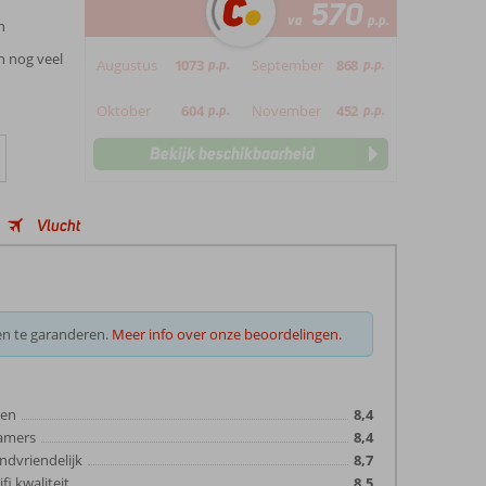
570
va
p.p.
n
n nog veel
Augustus
1073
p.p.
September
868
p.p.
Oktober
604
p.p.
November
452
p.p.
Bekijk beschikbaarheid
Vlucht
en te garanderen.
Meer info over onze beoordelingen.
ten
8,4
amers
8,4
ndvriendelijk
8,7
fi kwaliteit
8,5