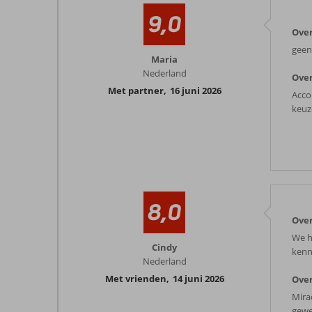
9,0
Over
geen
Maria
Nederland
Over
Met partner
,
16 juni 2026
Acco
keuz
8,0
Over
We h
Cindy
kenn
Nederland
Met vrienden
,
14 juni 2026
Over
Mirac
gewe