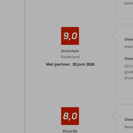
beter
9,0
Over
Heer
Anoniem
Nederland
Over
Met partner
,
28 juni 2026
Dit 
goed
show
8,0
Over
Best
Ricardo