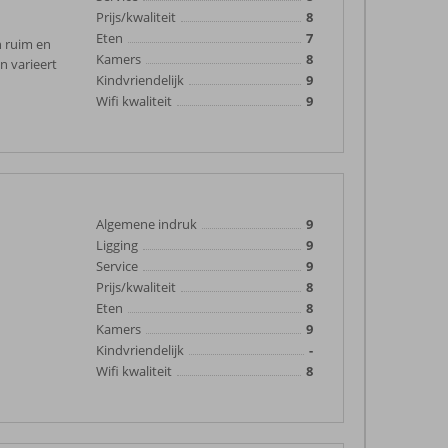
Prijs/kwaliteit
8
Eten
7
n ruim en
Kamers
8
n varieert
Kindvriendelijk
9
Wifi kwaliteit
9
Algemene indruk
9
Ligging
9
Service
9
Prijs/kwaliteit
8
Eten
8
Kamers
9
Kindvriendelijk
-
Wifi kwaliteit
8