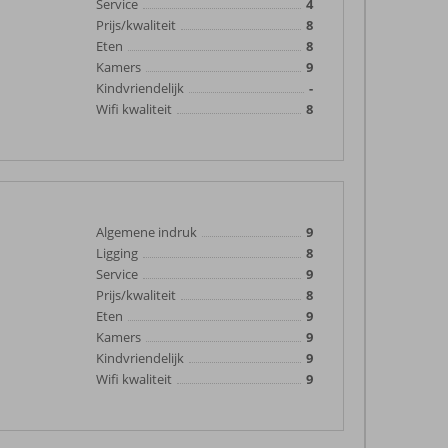
Service
4
Prijs/kwaliteit
8
Eten
8
Kamers
9
Kindvriendelijk
-
Wifi kwaliteit
8
Algemene indruk
9
Ligging
8
Service
9
Prijs/kwaliteit
8
Eten
9
Kamers
9
Kindvriendelijk
9
Wifi kwaliteit
9