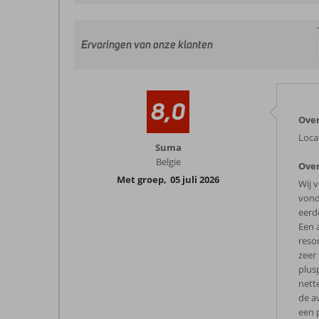
Ervaringen van onze klanten
8,0
Over
Locat
Suma
Belgie
Over
Met groep
,
05 juli 2026
Wij 
vond
eerd
Een 
reso
zeer
plus
nett
de a
een 