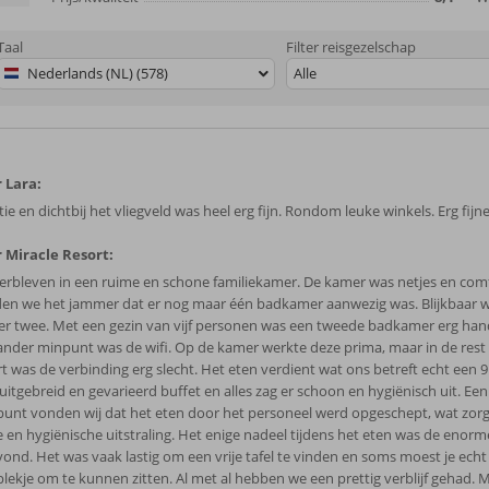
Taal
Filter reisgezelschap
Nederlands (NL) (578)
Alle
 Lara:
ie en dichtbij het vliegveld was heel erg fijn. Rondom leuke winkels. Erg fijne
 Miracle Resort:
verbleven in een ruime en schone familiekamer. De kamer was netjes en com
en we het jammer dat er nog maar één badkamer aanwezig was. Blijkbaar w
er twee. Met een gezin van vijf personen was een tweede badkamer erg han
ander minpunt was de wifi. Op de kamer werkte deze prima, maar in de rest
rt was de verbinding erg slecht. Het eten verdient wat ons betreft echt een 9
 uitgebreid en gevarieerd buffet en alles zag er schoon en hygiënisch uit. Ee
punt vonden wij dat het eten door het personeel werd opgeschept, wat zor
e en hygiënische uitstraling. Het enige nadeel tijdens het eten was de enorm
vond. Het was vaak lastig om een vrije tafel te vinden en soms moest je ech
plekje om te kunnen zitten. Al met al hebben we een prettig verblijf gehad. 