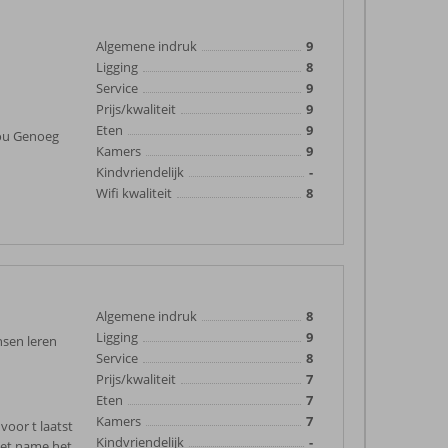
Algemene indruk
9
Ligging
8
Service
9
Prijs/kwaliteit
9
Eten
9
wou Genoeg
Kamers
9
Kindvriendelijk
-
Wifi kwaliteit
8
Algemene indruk
8
Ligging
9
nsen leren
Service
8
Prijs/kwaliteit
7
Eten
7
Kamers
7
 voor t laatst
Kindvriendelijk
-
met name het