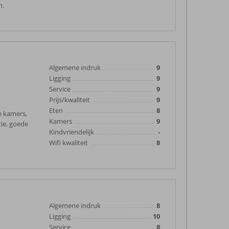
n.
Algemene indruk
9
Ligging
9
Service
9
Prijs/kwaliteit
9
Eten
8
ne kamers,
Kamers
9
tie, goede
Kindvriendelijk
-
Wifi kwaliteit
8
Algemene indruk
8
Ligging
10
Service
8