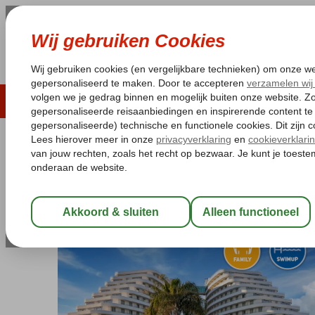
LAST MINUTE
ZOMER 2026
ZONVAKA
Pakketgarantie
Laagsteprijsgarantie*
Gratis
Turkije
Home
Turkse Riviera
Antalya
Lara
Miracle Resort
Miracle Resort
Ultra All Inclusive
-
Hotel