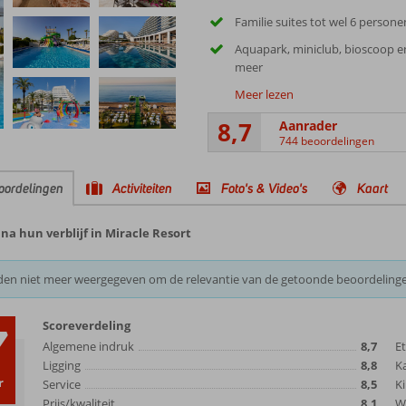
Familie suites tot wel 6 persone
Aquapark, miniclub, bioscoop e
meer
Meer lezen
8,7
Aanrader
744 beoordelingen
oordelingen
Activiteiten
Foto's & Video's
Kaart
a hun verblijf in Miracle Resort
den niet meer weergegeven om de relevantie van de getoonde beoordeling
Scoreverdeling
7
Algemene indruk
8,7
E
Ligging
8,8
K
r
Service
8,5
Ki
Prijs/kwaliteit
8,1
Wi