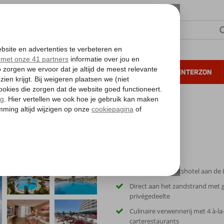
NTIE
VERRE REIZEN
ALL INCLUSIVE
WINTERZON
 annuleren*
Populair kwaliteitshotel aan de
Direct aan het zandstrand met 
privégedeelte
Culinaire verwennerij met 4 à-la
carterestaurants