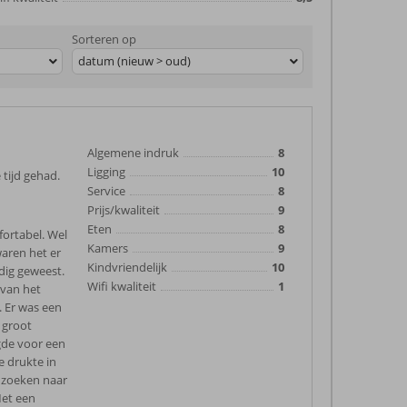
Sorteren op
datum (nieuw > oud)
Algemene indruk
8
Ligging
10
 tijd gehad.
Service
8
Prijs/kwaliteit
9
Eten
8
fortabel. Wel
Kamers
9
aren het er
Kindvriendelijk
10
dig geweest.
Wifi kwaliteit
1
 van het
. Er was een
n groot
gde voor een
e drukte in
t zoeken naar
Met een