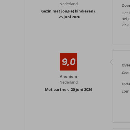
Nederland
Over
Gezin met jong(e) kind(eren)
,
Het 
25 juni 2026
netj
elke
9,0
Over
Zeer
Anoniem
Nederland
Over
Met partner
,
20 juni 2026
Eten