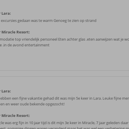
 Lara:
 excursies gedaan was te warm Genoeg te zien op strand
 Miracle Resort:
modatie top vriendelijk personeel Eten achter glas .eten aanwijzen wat je 
e .in de avond entertainment
 Lara:
ebben een fijne vakantie gehad dit was mijn 5e keer in Lara. Leuke fijne me
en en weer oude bekende opgezocht!
 Miracle Resort:
le was erg fijn in 10 jaar tijd is dit mijn 3e keer in Miracle, 7 jaar geleden daar
est, sommige dingen waren veranderd maar het was wel een verbetering 