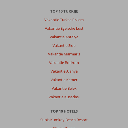
Service
8
Kindvriendelijk
-
Prijs/kwaliteit
8
Wifi kwaliteit
TOP 10 TURKIJE
8
Vakantie Turkse Riviera
Vakantie Egeische kust
Johannes
9,0
Nederland
Vakantie Antalya
Met partner
,
Vakantie Side
14 september 2025
Vakantie Marmaris
Vakantie Bodrum
Over
Lara:
Vakantie Alanya
In
Vakantie Kemer
Lara
Vakantie Belek
bevinden
zich
Vakantie Kusadasi
grote
mega
TOP 10 HOTELS
resorts.
Het
Sunis Kumkoy Beach Resort
strand