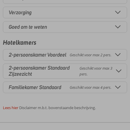
Verzorging
Goed om te weten
Hotelkamers
2-persoonskamer Voordeel
Geschikt voor max 2 pers.
2-persoonskamer Standaard
Geschikt voor max 3
Zijzeezicht
pers.
Familiekamer Standaard
Geschikt voor max 4 pers.
Lees hier
Disclaimer m.b.t. bovenstaande beschrijving.
De
beoordelingen