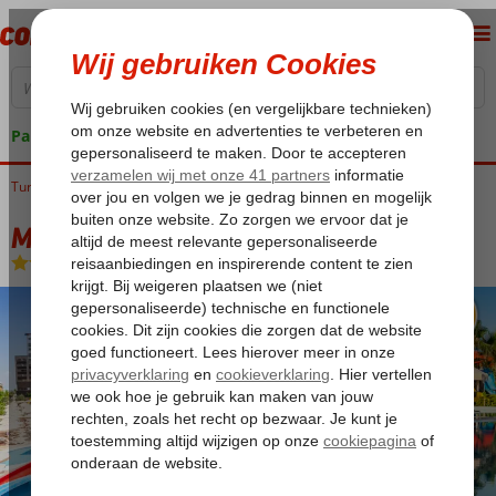
Pakketgarantie
Turkije
Home
Turkse Riviera
Antalya
Lara
Melas Lara
Melas Lara
Ultra All Inclusive
-
Hotel