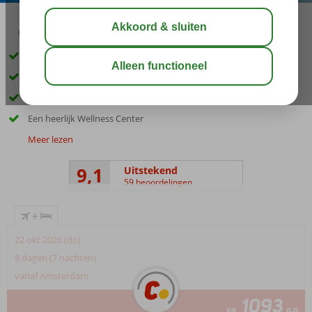
03:45
00:20
aug 33°
C
delen
bewaar
Direct aan strand
Meerdere zwembaden
Goede service en vriendelijk personeel
Een heerlijk Wellness Center
Meer lezen
9,1
Uitstekend
59 beoordelingen
+
22 okt 2026 (do)
8 dagen (7 nachten)
vanaf Amsterdam
1093
va
p.p.