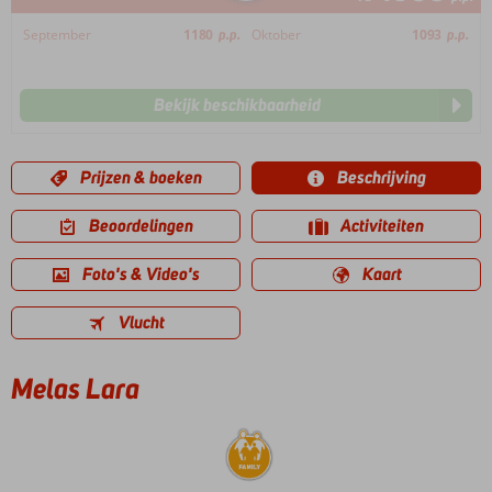
September
1180
p.p.
Oktober
1093
p.p.
Bekijk beschikbaarheid
Prijzen & boeken
Beschrijving
Beoordelingen
Activiteiten
Foto's & Video's
Kaart
Vlucht
Melas Lara