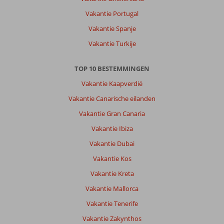
voor
Vakantie Portugal
de
Vakantie Spanje
liefhebbers
Vakantie Turkije
Over
Melas
TOP 10 BESTEMMINGEN
Lara:
Mooi
Vakantie Kaapverdië
hotel
Vakantie Canarische eilanden
met
vriendelijk
Vakantie Gran Canaria
personeel.
Vakantie Ibiza
Direct
aan
Vakantie Dubai
strand
Vakantie Kos
via
mooi
Vakantie Kreta
aangelegde
Vakantie Mallorca
tuin.
Vakantie Tenerife
Algemene indruk
9
Eten
9
Vakantie Zakynthos
Ligging
7
Kamers
8