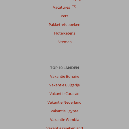
datum (nieuw > oud)
Vacatures
Pers
Anoniem
9,0
Pakketreis boeken
Nederland
Hotelketens
Met partner
,
Sitemap
18 mei 2026
Over
TOP 10 LANDEN
Lara:
Vakantie Bonaire
Niet
van
Vakantie Bulgarije
hotel
Vakantie Curacao
weggeweest,
strand
Vakantie Nederland
prima,
Vakantie Egypte
ook
daar
Vakantie Gambia
volop
Vakantie Griekenland
animatie