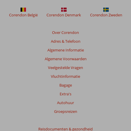
weergegeven
om
de
Corendon België
Corendon Denmark
Corendon Zweden
relevantie
van
de
Over Corendon
getoonde
Adres & Telefoon
beoordelingen
te
Algemene Informatie
garanderen.
Algemene Voorwaarden
Meer
info
Veelgestelde Vragen
over
Vluchtinformatie
onze
beoordelingen.
Bagage
Extra's
Totale
Autohuur
score
Groepsreizen
Gebaseerd
op:
59
Reisdocumenten & gezondheid