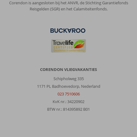
Corendon is aangesloten bij het ANVR, de Stichting Garantiefonds
fijn
Reisgelden (SGR) en het Calamiteitenfonds.
grint
was.
Over
Melas
Lara:
Hotel
Melas
Lara
is
CORENDON VLIEGVAKANTIES
echt
Schipholweg 335
een
aanrader.
1171 PL Badhoevedorp, Nederland
Alles
023 7510606
was
KvK nr.: 34220902
perfect!
BTW nr.: 814395892 B01
Algemene indruk
9
Eten
10
Ligging
8
Kamers
9
Service
10
Kindvriendelijk
-
Prijs/kwaliteit
9
Wifi kwaliteit
10