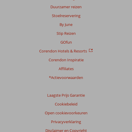
beoordelingen
Duurzamer reizen
Stoelreservering
Scoreverdeling
By June
Algemene indruk
9,1
Eten
9,2
Stip Reizen
Ligging
8,6
Kamers
8,8
Service
9,3
Kindvriendelijk
8,6
GOfun
Prijs/kwaliteit
8,7
Wifi kwaliteit
9,1
Corendon Hotels & Resorts
Corendon Inspiratie
Ervaringen
van
Affiliates
onze
klanten
*Actievoorwaarden
Taal
Nederlands (NL) (47)
Laagste Prijs Garantie
Filter
Cookiebeleid
reisgezelschap
Open cookievoorkeuren
Alle
Privacyverklaring
Sorteren
op
Disclaimer en Copyright