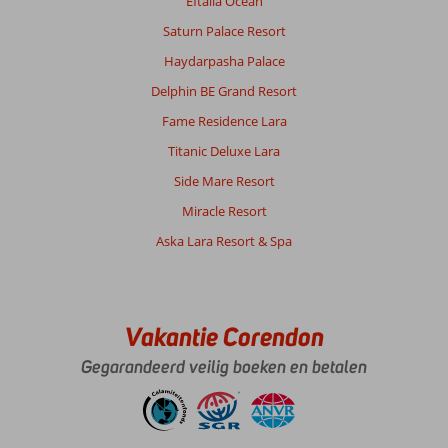
Eftalia Ocean
is
wel
Saturn Palace Resort
minder
Haydarpasha Palace
dan
wij
Delphin BE Grand Resort
gewend
Fame Residence Lara
waren.
Meteen
Titanic Deluxe Lara
diep
Side Mare Resort
aflopend
en
Miracle Resort
een
Aska Lara Resort & Spa
strand
wandeling
zat
er
niet
Vakantie Corendon
in
omdat
Gegarandeerd veilig boeken en betalen
het
strand
van
heel