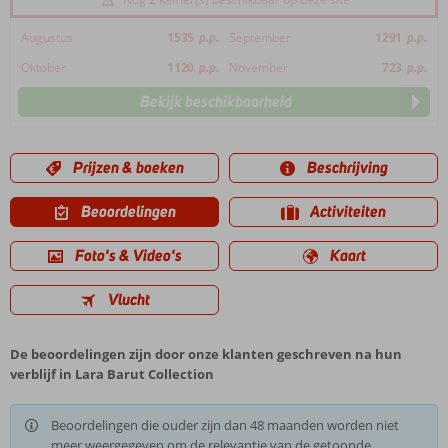
Augustus
1535
p.p.
September
1291
p.p.
Oktober
1120
p.p.
November
723
p.p.
Bekijk beschikbaarheid
Prijzen & boeken
Beschrijving
Beoordelingen
Activiteiten
Foto's & Video's
Kaart
Vlucht
De beoordelingen zijn door onze klanten geschreven na hun
verblijf in Lara Barut Collection
Beoordelingen die ouder zijn dan 48 maanden worden niet
meer weergegeven om de relevantie van de getoonde