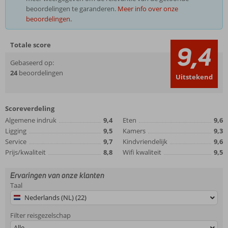
beoordelingen te garanderen.
Meer info over onze
beoordelingen.
Totale score
9,4
Gebaseerd op:
24
beoordelingen
Uitstekend
Scoreverdeling
Algemene indruk
9,4
Eten
9,6
Ligging
9,5
Kamers
9,3
Service
9,7
Kindvriendelijk
9,6
Prijs/kwaliteit
8,8
Wifi kwaliteit
9,5
Ervaringen van onze klanten
Taal
Nederlands (NL) (22)
Filter reisgezelschap
Alle