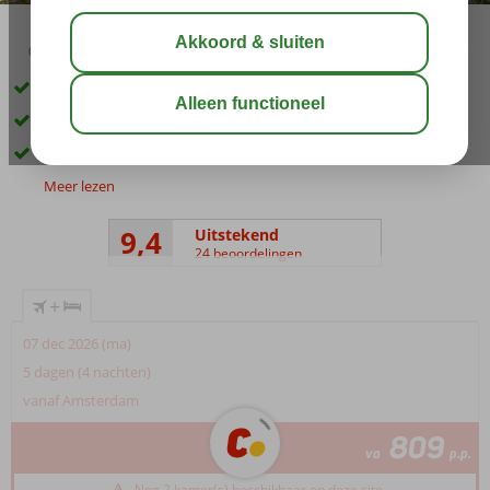
03:45
00:20
aug 33°
C
delen
bewaar
Zeer geliefd hotel
Diverse zwembaden waarvan 1 met glijbanen
Een heerlijk Spa Thalasso Center
Meer lezen
9,4
Uitstekend
24 beoordelingen
+
07 dec 2026 (ma)
5 dagen (4 nachten)
vanaf Amsterdam
809
va
p.p.
Nog 2 kamer(s) beschikbaar op deze site