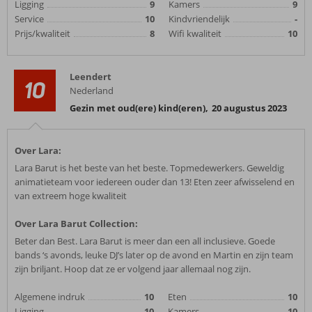
Ligging
9
Kamers
9
Service
10
Kindvriendelijk
-
Prijs/kwaliteit
8
Wifi kwaliteit
10
Leendert
10
Nederland
Gezin met oud(ere) kind(eren)
,
20 augustus 2023
Over Lara:
Lara Barut is het beste van het beste. Topmedewerkers. Geweldig
animatieteam voor iedereen ouder dan 13! Eten zeer afwisselend en
van extreem hoge kwaliteit
Over Lara Barut Collection:
Beter dan Best. Lara Barut is meer dan een all inclusieve. Goede
bands ‘s avonds, leuke DJ’s later op de avond en Martin en zijn team
zijn briljant. Hoop dat ze er volgend jaar allemaal nog zijn.
Algemene indruk
10
Eten
10
Ligging
10
Kamers
10