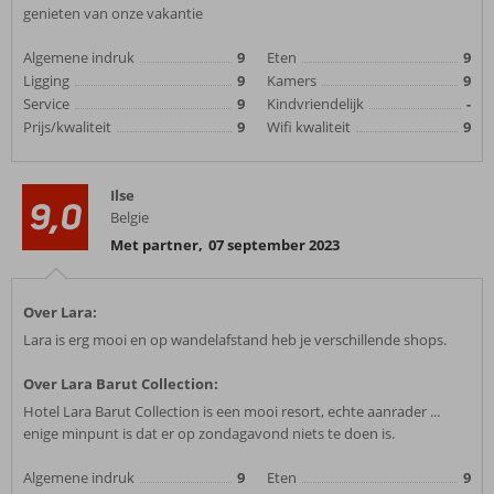
genieten van onze vakantie
Algemene indruk
9
Eten
9
Ligging
9
Kamers
9
Service
9
Kindvriendelijk
-
Prijs/kwaliteit
9
Wifi kwaliteit
9
Ilse
9,0
Belgie
Met partner
,
07 september 2023
Over Lara:
Lara is erg mooi en op wandelafstand heb je verschillende shops.
Over Lara Barut Collection:
Hotel Lara Barut Collection is een mooi resort, echte aanrader ...
enige minpunt is dat er op zondagavond niets te doen is.
Algemene indruk
9
Eten
9