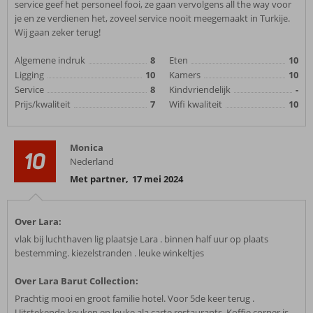
service geef het personeel fooi, ze gaan vervolgens all the way voor
je en ze verdienen het, zoveel service nooit meegemaakt in Turkije.
Wij gaan zeker terug!
Algemene indruk
8
Eten
10
Ligging
10
Kamers
10
Service
8
Kindvriendelijk
-
Prijs/kwaliteit
7
Wifi kwaliteit
10
Monica
10
Nederland
Met partner
,
17 mei 2024
Over Lara:
vlak bij luchthaven lig plaatsje Lara . binnen half uur op plaats
bestemming. kiezelstranden . leuke winkeltjes
Over Lara Barut Collection:
Prachtig mooi en groot familie hotel. Voor 5de keer terug .
Uitstekende keuken en leuke ala carte restaurants. Koffie corner is