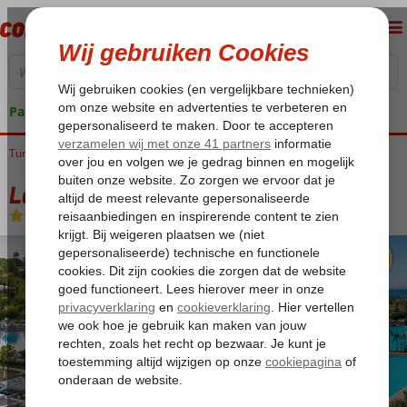
Pakketgarantie
Turkije
Home
Turkse Riviera
Antalya
Lara
Lara Barut Collection
Lara Barut Collection
Ultra All Inclusive
-
Hotel