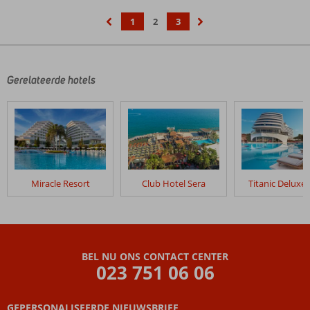
1
2
3
‹
›
Gerelateerde hotels
Miracle Resort
Club Hotel Sera
Titanic Deluxe 
BEL NU ONS CONTACT CENTER
023 751 06 06
GEPERSONALISEERDE NIEUWSBRIEF