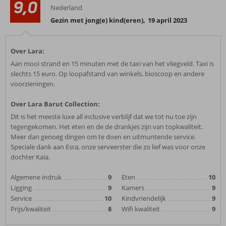
9,0
Nederland
Gezin met jong(e) kind(eren)
,
19 april 2023
Over Lara:
Aan mooi strand en 15 minuten met de taxi van het vliegveld. Taxi is
slechts 15 euro. Op loopafstand van winkels, bioscoop en andere
voorzieningen.
Over Lara Barut Collection:
Dit is het meeste luxe all inclusive verblijf dat we tot nu toe zijn
tegengekomen. Het eten en de de drankjes zijn van topkwaliteit.
Meer dan genoeg dingen om te doen en uitmuntende service.
Speciale dank aan Esra, onze serveerster die zo lief was voor onze
dochter Kaia.
Algemene indruk
9
Eten
10
Ligging
9
Kamers
9
Service
10
Kindvriendelijk
9
Prijs/kwaliteit
8
Wifi kwaliteit
9