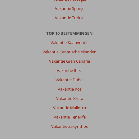
wel
Vakantie Spanje
heel
heet
Vakantie Turkije
dus
houd
TOP 10 BESTEMMINGEN
hier
rekening
Vakantie Kaapverdië
mee.
Vakantie Canarische eilanden
Vanaf
het
Vakantie Gran Canaria
hotel
Vakantie Ibiza
is
het
Vakantie Dubai
ongeveer
Vakantie Kos
150
mtr
Vakantie Kreta
lopen,
Vakantie Mallorca
maar
er
Vakantie Tenerife
gaat
Vakantie Zakynthos
elke
10