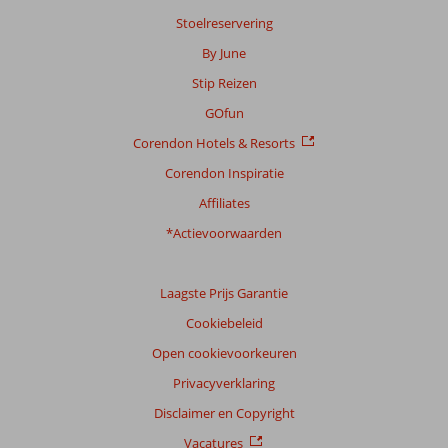
Stoelreservering
By June
Scoreverdeling
Stip Reizen
Algemene indruk
8,3
Eten
7,9
Ligging
8,4
Kamers
7,7
GOfun
Service
8,4
Kindvriendelijk
8,4
Corendon Hotels & Resorts
Prijs/kwaliteit
8,2
Wifi kwaliteit
7,6
Corendon Inspiratie
Ervaringen
Affiliates
van
onze
*Actievoorwaarden
klanten
Taal
Laagste Prijs Garantie
Nederlands (NL) (1459)
Cookiebeleid
Filter
reisgezelschap
Open cookievoorkeuren
Alle
Privacyverklaring
Sorteren
Disclaimer en Copyright
op
Vacatures