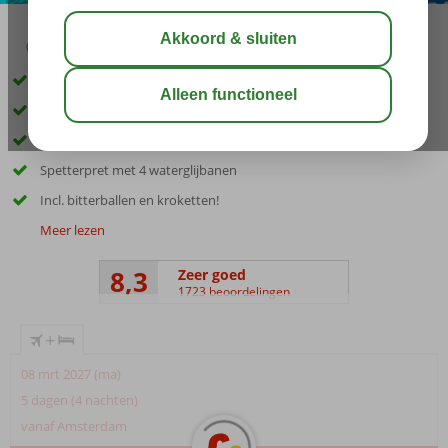
03:45
00:20
aug 33°
C
delen
bewaar
Hét familiehotel in Lara voor de beste prijs
Fantastisch zandstrand met privégedeelte
Ruime familiekamers (6 pers.) met 2 slaapkamers
Spetterpret met 4 waterglijbanen
Incl. bitterballen en kroketten!
Meer lezen
8,3
Zeer goed
1723 beoordelingen
+
08 mrt 2027 (ma)
5 dagen (4 nachten)
vanaf Amsterdam