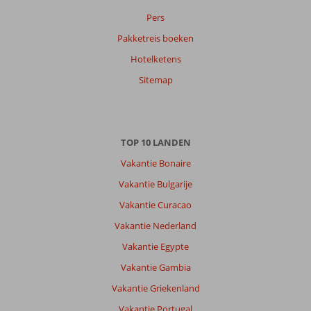
datum (nieuw > oud)
Pers
Pakketreis boeken
Natasja
7,0
Hotelketens
Nederland
Gezin met oud(ere) kind(eren)
Sitemap
,
28 juli 2026
Over
TOP 10 LANDEN
Lara:
Vakantie Bonaire
Het
strand
Vakantie Bulgarije
is
Vakantie Curacao
echt
prachtig!
Vakantie Nederland
In
Vakantie Egypte
de
zomer
Vakantie Gambia
is
Vakantie Griekenland
het
zand
Vakantie Portugal