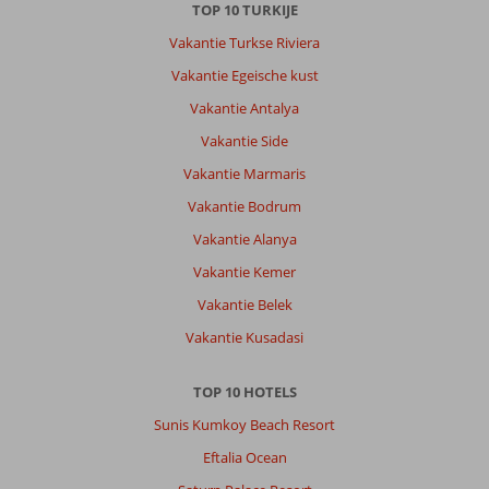
minuten
TOP 10 TURKIJE
ook
Vakantie Turkse Riviera
een
golfkar.
Vakantie Egeische kust
Op
Vakantie Antalya
het
strand
Vakantie Side
en
Vakantie Marmaris
een
bar
Vakantie Bodrum
aanwezig
Vakantie Alanya
met
de
Vakantie Kemer
hele
Vakantie Belek
dag
eten
Vakantie Kusadasi
en
drinken
TOP 10 HOTELS
(gratis).
De
Sunis Kumkoy Beach Resort
excursie
Eftalia Ocean
op
de