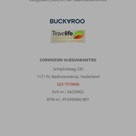
aan
om
met
je
reisgezelschap
een
foto
te
maken,
waar
CORENDON VLIEGVAKANTIES
je
na
Schipholweg 335
die
1171 PL Badhoevedorp, Nederland
tijd
023 7510606
behoorlijk
KvK nr.: 34220902
voor
mag
BTW nr.: 814395892 B01
betalen.
Naast
het
hotel
heb
je