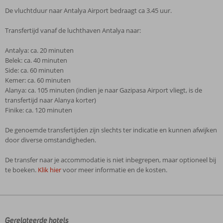
De vluchtduur naar Antalya Airport bedraagt ca 3.45 uur.
Transfertijd vanaf de luchthaven Antalya naar:
Antalya: ca. 20 minuten
Belek: ca. 40 minuten
Side: ca. 60 minuten
Kemer: ca. 60 minuten
Alanya: ca. 105 minuten (indien je naar Gazipasa Airport vliegt, is de
transfertijd naar Alanya korter)
Finike: ca. 120 minuten
De genoemde transfertijden zijn slechts ter indicatie en kunnen afwijken
door diverse omstandigheden.
De transfer naar je accommodatie is niet inbegrepen, maar optioneel bij
te boeken.
Klik hier
voor meer informatie en de kosten.
De
beoordelingen
zijn
door
Gerelateerde hotels