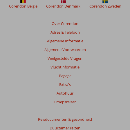
om
Corendon België
Corendon Denmark
Corendon Zweden
de
relevantie
van
Over Corendon
de
Adres & Telefoon
getoonde
beoordelingen
Algemene Informatie
te
Algemene Voorwaarden
garanderen.
Meer
Veelgestelde Vragen
info
Vluchtinformatie
over
onze
Bagage
beoordelingen.
Extra's
Autohuur
Totale
score
Groepsreizen
Gebaseerd
op:
Reisdocumenten & gezondheid
1723
Duurzamer reizen
beoordelingen