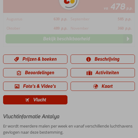
478
va
p.p.
Augustus
639
p.p.
September
585
p.p.
Oktober
489
p.p.
November
360
p.p.
Bekijk beschikbaarheid
Prijzen & boeken
Beschrijving
Beoordelingen
Activiteiten
Foto's & Video's
Kaart
Vlucht
Vluchtinformatie Antalya
Er wordt meerdere malen per week en vanaf verschillende luchthavens
gevlogen naar deze bestemming.