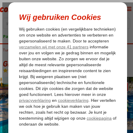
Pakketgarantie
Turkije
Home
Turkse Riviera
Antalya
Lara
Grand Park Lara
Grand Park Lara
Ultra All Inclusive
-
Hotel