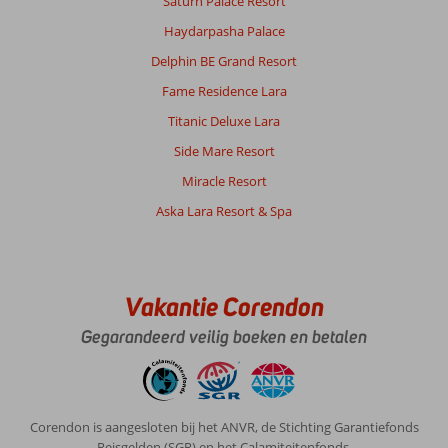
Saturn Palace Resort
pirarenboot
Haydarpasha Palace
was
voor
Delphin BE Grand Resort
ons
Fame Residence Lara
een
tegenvaller.
Titanic Deluxe Lara
De
Side Mare Resort
lunch
aan
Miracle Resort
boord
Aska Lara Resort & Spa
bestond
uit
patat,
flauwe
pasta
Vakantie Corendon
en
kipfilet.
Gegarandeerd veilig boeken en betalen
Verder
dringen
ze
er
Corendon is aangesloten bij het ANVR, de Stichting Garantiefonds
op
Reisgelden (SGR) en het Calamiteitenfonds.