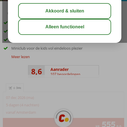
03:45
00:20
aug 33°
C
delen
bewaar
Elegant hotel met Ottomaans interieur en privé zandstrand
Ultiem relaxen in de uitgebreide spa
Diverse restaurants, bars, disco en shows
Miniclub voor de kids vol eindeloos plezier
Meer lezen
8,6
Aanrader
107 beoordelingen
+
07 dec 2026 (ma)
5 dagen (4 nachten)
vanaf Amsterdam
555
va
p.p.