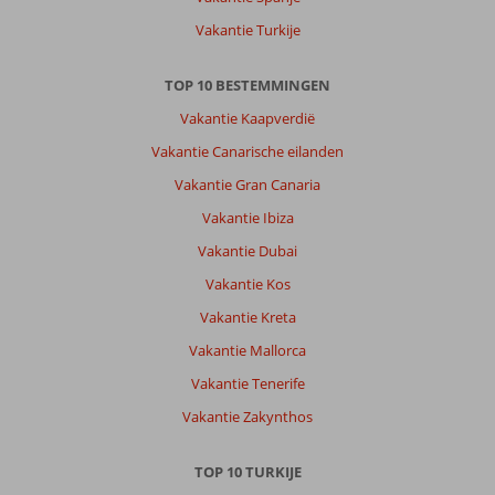
het
Vakantie Turkije
algemeen
een
TOP 10 BESTEMMINGEN
wilde
zee.
Vakantie Kaapverdië
Lara
Vakantie Canarische eilanden
kun
je
Vakantie Gran Canaria
bereiken
Vakantie Ibiza
met
de
Vakantie Dubai
bus
Vakantie Kos
en
is
Vakantie Kreta
ongeveer
Vakantie Mallorca
30
min
Vakantie Tenerife
totaal.
Vakantie Zakynthos
Wel
moet
je
TOP 10 TURKIJE
tussentijds