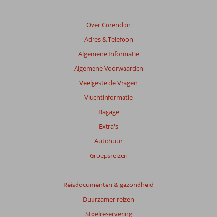
de
relevantie
van
Over Corendon
de
Adres & Telefoon
getoonde
beoordelingen
Algemene Informatie
te
Algemene Voorwaarden
garanderen.
Meer
Veelgestelde Vragen
info
Vluchtinformatie
over
onze
Bagage
beoordelingen.
Extra's
Autohuur
Totale
score
Groepsreizen
Gebaseerd
op:
Reisdocumenten & gezondheid
107
Duurzamer reizen
beoordelingen
Stoelreservering