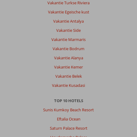
Vakantie Turkse Riviera
overstappen.
Antalya
Vakantie Egeische kust
old
Vakantie Antalya
town
is
Vakantie Side
zeker
Vakantie Marmaris
de
moeite
Vakantie Bodrum
om
Vakantie Alanya
te
bezoeken.
Vakantie Kemer
Ook
Vakantie Belek
dit
kan
Vakantie Kusadasi
met
de
TOP 10 HOTELS
bis
in
Sunis Kumkoy Beach Resort
1x
Eftalia Ocean
en
is
Saturn Palace Resort
40