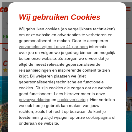
Pakketgarantie
Turkije
Home
Turkse Riviera
Antalya
Lara
Club Hotel Sera
Club Hotel Sera
Ultra All Inclusive
-
Hotel