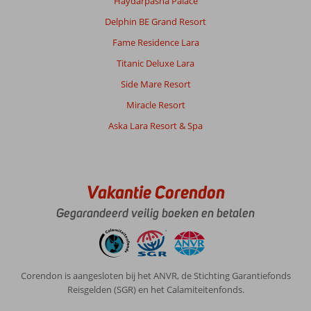
Haydarpasha Palace
min
rijden.
Delphin BE Grand Resort
Bussen
Fame Residence Lara
kosten
ongeveer
Titanic Deluxe Lara
€0,90
Side Mare Resort
per
rit.
Miracle Resort
Aska Lara Resort & Spa
Over
Club
Hotel
Sera:
Hotel
Vakantie Corendon
Sera
Gegarandeerd veilig boeken en betalen
is
een
prachtig
hotel.
We
Corendon is aangesloten bij het ANVR, de Stichting Garantiefonds
kozen
Reisgelden (SGR) en het Calamiteitenfonds.
voor