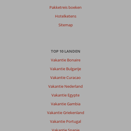
Pakketreis boeken
Anouschka
9,0
Hotelketens
Nederland
Met partner
Sitemap
,
11 juli 2026
Over
TOP 10 LANDEN
Lara:
Vakantie Bonaire
Het
hotel
Vakantie Bulgarije
ligt
Vakantie Curacao
aan
het
Vakantie Nederland
strand
Vakantie Egypte
en
hoort
Vakantie Gambia
er
Vakantie Griekenland
ook
bij.
Vakantie Portugal
Wel
Vakantie Spanje
over