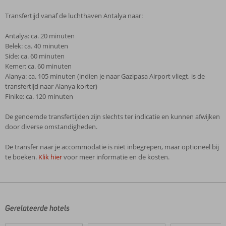
Transfertijd vanaf de luchthaven Antalya naar:
Antalya: ca. 20 minuten
Belek: ca. 40 minuten
Side: ca. 60 minuten
Kemer: ca. 60 minuten
Alanya: ca. 105 minuten (indien je naar Gazipasa Airport vliegt, is de
transfertijd naar Alanya korter)
Finike: ca. 120 minuten
De genoemde transfertijden zijn slechts ter indicatie en kunnen afwijken
door diverse omstandigheden.
De transfer naar je accommodatie is niet inbegrepen, maar optioneel bij
te boeken.
Klik hier
voor meer informatie en de kosten.
De
beoordelingen
zijn
door
Gerelateerde hotels
onze