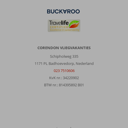
de
club
kamer
(groene
kamer).
Deze
kamer
is
sprookjesachtig
CORENDON VLIEGVAKANTIES
mooi.
Schipholweg 335
Daarnaast
ook
1171 PL Badhoevedorp, Nederland
de
023 7510606
goedkoopste.
KvK nr.: 34220902
Je
BTW nr.: 814395892 B01
hebt
overal
barren
en
eetplekken.
Het
personeel
is