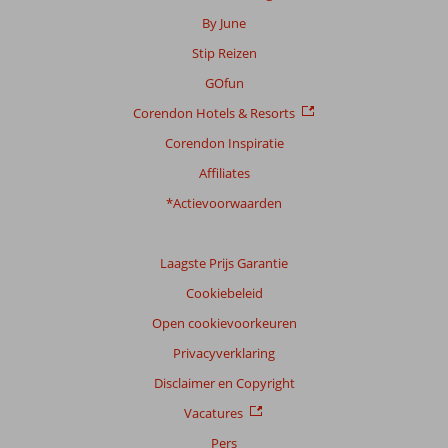
By June
Scoreverdeling
Stip Reizen
Algemene indruk
8,6
Eten
7,9
Ligging
7,7
Kamers
8,4
GOfun
Service
8,5
Kindvriendelijk
8,6
Corendon Hotels & Resorts
Prijs/kwaliteit
8,3
Wifi kwaliteit
8,2
Corendon Inspiratie
Ervaringen
Affiliates
van
onze
*Actievoorwaarden
klanten
Taal
Laagste Prijs Garantie
Nederlands (NL) (79)
Cookiebeleid
Filter
reisgezelschap
Open cookievoorkeuren
Alle
Privacyverklaring
Sorteren
Disclaimer en Copyright
op
Vacatures
datum (nieuw > oud)
Pers