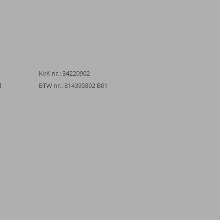
KvK nr.: 34220902
d
BTW nr.: 814395892 B01