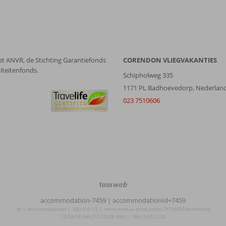
et ANVR, de Stichting Garantiefonds
CORENDON VLIEGVAKANTIES
iteitenfonds.
Schipholweg 335
1171 PL Badhoevedorp, Nederlan
023 7510606
TourWeb
©
accommodation-7459
| accommodationId=7459
NetMatch
nl | Accommodation | 380.0.0.13 | netm-web-ui-production-7f756f55dd-mm9vq
12:58:08 AM (12:58:08 AM) | 186 (167|122)