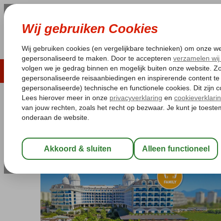
LAST MINUTE
ZOMER 2026
ZONVAKA
Pakketgarantie
Laagsteprijsgarantie*
Gratis
Turkije
Home
Turkse Riviera
Antalya
Lara
Adalya Elite Lara Hote
Adalya Elite Lara Hotel
Ultra All Inclusive
-
Hotel