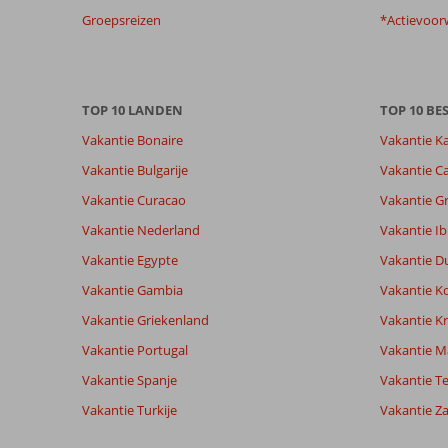
te
Groepsreizen
*Actievoor
garanderen.
Meer
info
over
TOP 10 LANDEN
TOP 10 B
onze
beoordelingen.
Vakantie Bonaire
Vakantie K
Vakantie Bulgarije
Vakantie Ca
Totale score
Scoreverdeling
8,7
Vakantie Curacao
Vakantie G
Algemene indruk
8,7
Eten
Gebaseerd op:
Ligging
8,4
Kamers
Vakantie Nederland
Vakantie Ib
48
Aanrader
Service
8,9
Kindvriende
beoordelingen
Vakantie Egypte
Vakantie D
Prijs/kwaliteit
8,1
Wifi kwalite
Vakantie Gambia
Vakantie K
Vakantie Griekenland
Vakantie Kr
Ervaringen
Taal
Vakantie Portugal
Vakantie M
van onze
Nederlands (NL) (39)
klanten
Vakantie Spanje
Vakantie Te
Vakantie Turkije
Vakantie Z
8,0