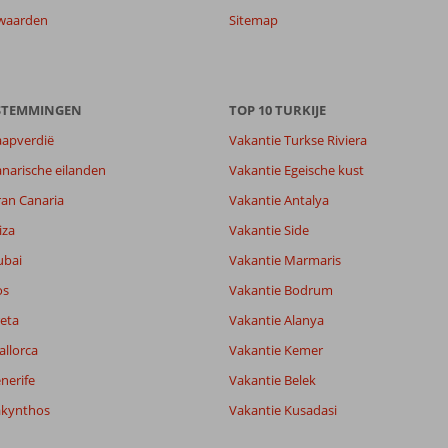
waarden
Sitemap
ESTEMMINGEN
TOP 10 TURKIJE
aapverdië
Vakantie Turkse Riviera
narische eilanden
Vakantie Egeische kust
ran Canaria
Vakantie Antalya
8,4
8,3
iza
Vakantie Side
lijk
9,2
ubai
Vakantie Marmaris
it
8,1
os
Vakantie Bodrum
eta
Vakantie Alanya
Filter reisgezelschap
Sorteren op
allorca
Vakantie Kemer
Alle
datum (nieuw > oud)
nerife
Vakantie Belek
akynthos
Vakantie Kusadasi