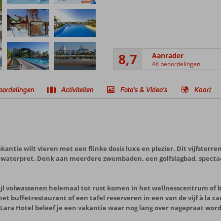
8,7
Aanrader
48 beoordelingen
oordelingen
Activiteiten
Foto's & Video's
Kaart
vakantie wilt vieren met een flinke dosis luxe en plezier. Dit vijfsterr
ie waterpret. Denk aan meerdere zwembaden, een golfslagbad, spectacu
wijl volwassenen helemaal tot rust komen in het wellnesscentrum of b
 het buffetrestaurant of een tafel reserveren in een van de vijf à la 
e Lara Hotel beleef je een vakantie waar nog lang over nagepraat word