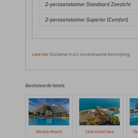
2-persoonskamer Standaard Zeezicht
2-persoonskamer Superior (Comfort)
Lees hier
Disclaimer m.b.t. bovenstaande beschrijving.
De
beoordelingen
zijn
door
Gerelateerde hotels
onze
klanten
geschreven
na
hun
verblijf
in
Miracle Resort
Club Hotel Sera
Ti
Adalya