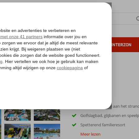
NTIE
VERRE REIZEN
ALL INCLUSIVE
WINTERZON
 annuleren*
l
Fantastisch hotel aan het stran
Golfslagbad, glijbanen en speel
Spetterend familieresort
Meer lezen