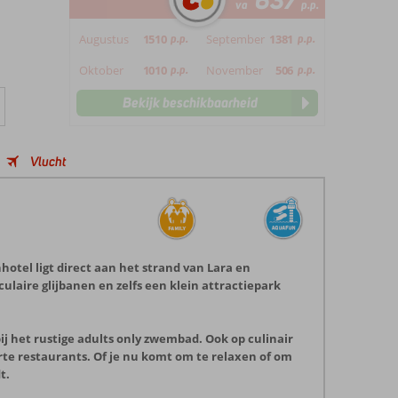
637
va
p.p.
Augustus
1510
p.p.
September
1381
p.p.
Oktober
1010
p.p.
November
506
p.p.
Bekijk beschikbaarheid
Vlucht
enhotel ligt direct aan het strand van Lara en
laire glijbanen en zelfs een klein attractiepark
ij het rustige adults only zwembad. Ook op culinair
carte restaurants. Of je nu komt om te relaxen of om
t.