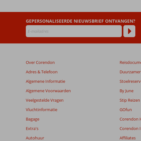
Elite
Lara
Hotel
GEPERSONALISEERDE NIEUWSBRIEF ONTVANGEN?
Beoordelingen
die
ouder
zijn
dan
Over Corendon
Reisdocum
48
maanden
Adres & Telefoon
Duurzamer 
worden
Algemene Informatie
Stoelreserv
niet
meer
Algemene Voorwaarden
By June
weergegeven
Veelgestelde Vragen
Stip Reizen
om
de
Vluchtinformatie
GOfun
relevantie
Bagage
Corendon H
van
de
Extra's
Corendon I
getoonde
Autohuur
Affiliates
beoordelingen