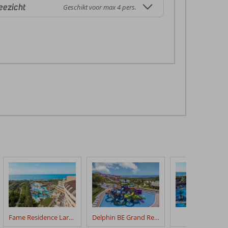
eezicht
Geschikt voor max 4 pers.
Fame Residence Lara & Spa
Delphin BE Grand Resort
Royal Wings