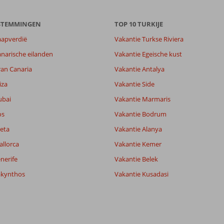
ESTEMMINGEN
TOP 10 TURKIJE
aapverdië
Vakantie Turkse Riviera
narische eilanden
Vakantie Egeische kust
ran Canaria
Vakantie Antalya
iza
Vakantie Side
7,0
ubai
Vakantie Marmaris
6,6
lijk
5,0
os
Vakantie Bodrum
it
6,7
eta
Vakantie Alanya
allorca
Vakantie Kemer
Filter reisgezelschap
Sorteren op
nerife
Vakantie Belek
Alle
datum (nieuw > oud)
akynthos
Vakantie Kusadasi