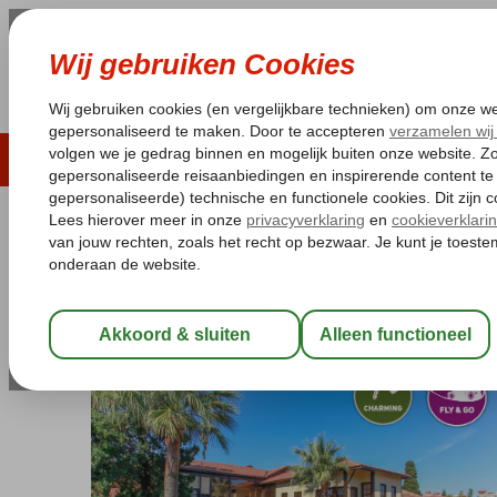
LAST MINUTE
ZOMER 2026
ZONVAKA
Pakketgarantie
Laagsteprijsgarantie*
Gratis
Turkije
Home
Turkse Riviera
Antalya
Antalya-Centrum
Fly & Go 
Fly & Go Alp Pasa Hotel
Special category
Logies en ontbijt
-
Hotel