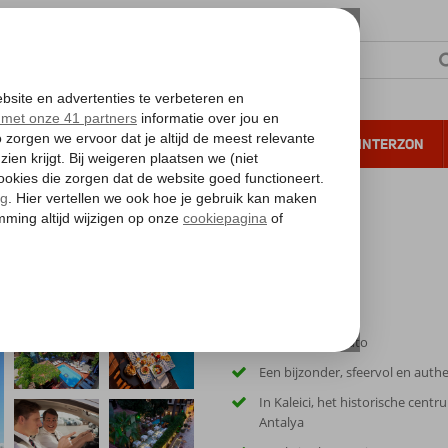
NTIE
VERRE REIZEN
ALL INCLUSIVE
WINTERZON
 annuleren*
Alp Pasa Hotel
Inclusief huurauto
Een bijzonder, sfeervol en authe
In Kaleici, het historische cent
Antalya