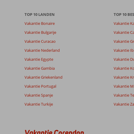
garanderen.
Meer
TOP 10 LANDEN
TOP 10 B
info
over
Vakantie Bonaire
Vakantie K
onze
Vakantie Bulgarije
Vakantie Ca
beoordelingen.
Vakantie Curacao
Vakantie G
Totale score
Scoreverdeling
7,9
Vakantie Nederland
Vakantie Ib
Algemene indruk
7,9
Eten
Gebaseerd op:
Vakantie Egypte
Vakantie D
Ligging
8,9
Kamers
49
Goed
Service
7,4
Kindvriende
Vakantie Gambia
Vakantie K
beoordelingen
Prijs/kwaliteit
7,3
Wifi kwalite
Vakantie Griekenland
Vakantie Kr
Vakantie Portugal
Vakantie M
Ervaringen
Taal
Vakantie Spanje
Vakantie Te
van onze
Nederlands (NL) (40)
Vakantie Turkije
klanten
Vakantie Z
9,0
Over
Algemene indruk
9
Vakantie Corendon