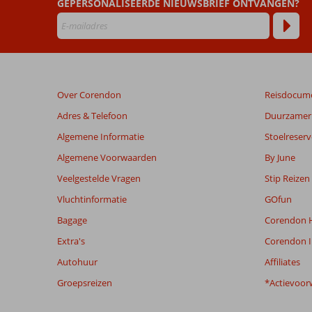
GEPERSONALISEERDE NIEUWSBRIEF ONTVANGEN?
Pasa
Hotel
Beoordelingen
die
ouder
Over Corendon
Reisdocum
zijn
dan
Adres & Telefoon
Duurzamer 
48
Algemene Informatie
Stoelreserv
maanden
worden
Algemene Voorwaarden
By June
niet
Veelgestelde Vragen
Stip Reizen
meer
weergegeven
Vluchtinformatie
GOfun
om
Bagage
Corendon H
de
relevantie
Extra's
Corendon I
van
Autohuur
Affiliates
de
getoonde
Groepsreizen
*Actievoor
beoordelingen
te