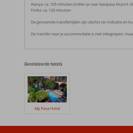
Alanya: ca. 105 minuten (indien je naar Gazipasa Airport vli
Finike: ca. 120 minuten
De genoemde transfertijden zijn slechts ter indicatie en
De transfer naar je accommodatie is niet inbegrepen, maar
De
beoordelingen
zijn
door
Gerelateerde hotels
onze
klanten
geschreven
na
hun
verblijf
in
Alp Pasa Hotel
Fly
&
Go
Alp