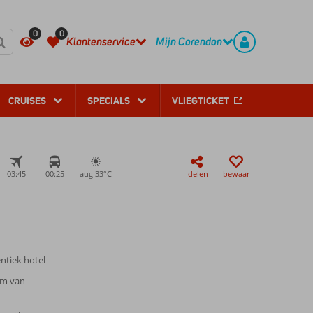
REGISTREER
CONTACT
0
0
Klantenservice
Mijn Corendon
CRUISES
SPECIALS
VLIEGTICKET
03:45
00:25
aug 33°
C
delen
bewaar
ntiek hotel
rum van