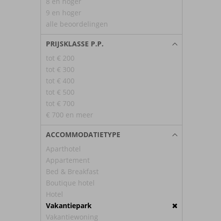
8 en hoger
9 en hoger
alle beoordelingen
PRIJSKLASSE P.P.
tot € 200
tot € 300
tot € 400
tot € 500
tot € 700
€ 700 en meer
ACCOMMODATIETYPE
Aparthotel
Appartement
Bed & Breakfast
Boutique hotel
Hotel
Vakantiepark
Vakantiewoning