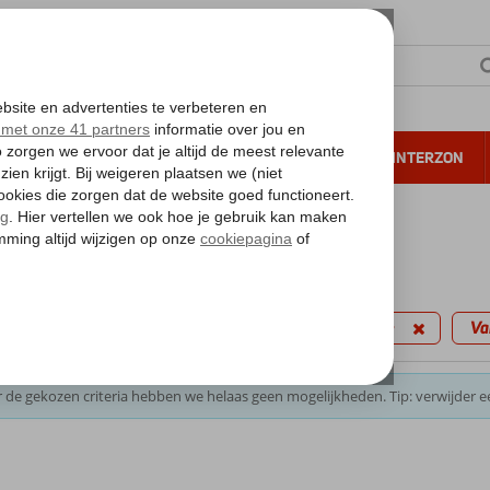
NTIE
VERRE REIZEN
ALL INCLUSIVE
WINTERZON
 annuleren*
kantie reizen
filters
e
Turkse Riviera
(Ultra) All Inclusive
Va
 de gekozen criteria hebben we helaas geen mogelijkheden. Tip: verwijder e