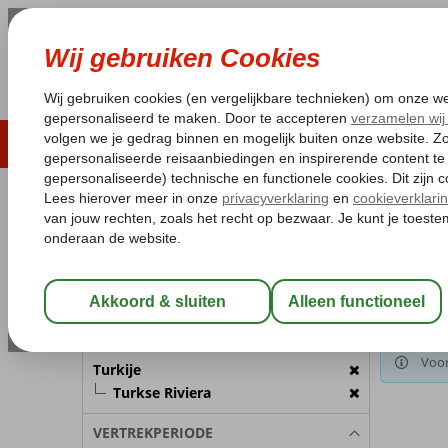
LAST MINUTE
ZOMER 2026
ZONVAKA
Pakketgarantie
Laagsteprijsgarantie*
Gratis
REISGEZELSCHAP
Home
Va
Kamer 1:
2 Personen
Gekozen 
Turkij
Wijzig Reisgezelschap
BESTEMMING
Voor
Turkije
Turkse Riviera
VERTREKPERIODE