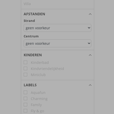
Villa
AFSTANDEN
Strand
Centrum
KINDEREN
Kinderbad
Kindvriendelijkheid
Miniclub
LABELS
Aquafun
Charming
Family
Fly & go