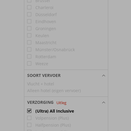
Brussel
Charleroi
Düsseldorf
Eindhoven
Groningen
Keulen
Maastricht
Münster/Osnabrück
Rotterdam
Weeze
SOORT VERVOER
Vlucht + hotel
Alleen hotel (eigen vervoer)
VERZORGING
Uitleg
(Ultra) All Inclusive
Volpension (Plus)
Halfpension (Plus)