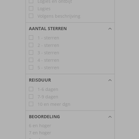
Logies en ontbijt
Logies
Volgens beschrijving
AANTAL STERREN
1 - sterren
2 - sterren
3 - sterren
4 - sterren
5 - sterren
REISDUUR
1-6 dagen
7-9 dagen
10 en meer dgn
BEOORDELING
6 en hoger
7 en hoger