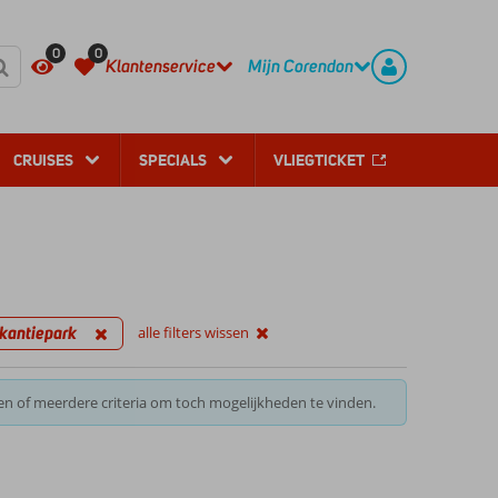
REGISTREER
CONTACT
0
0
Klantenservice
Mijn Corendon
CRUISES
SPECIALS
VLIEGTICKET
kantiepark
alle filters wissen
en of meerdere criteria om toch mogelijkheden te vinden.