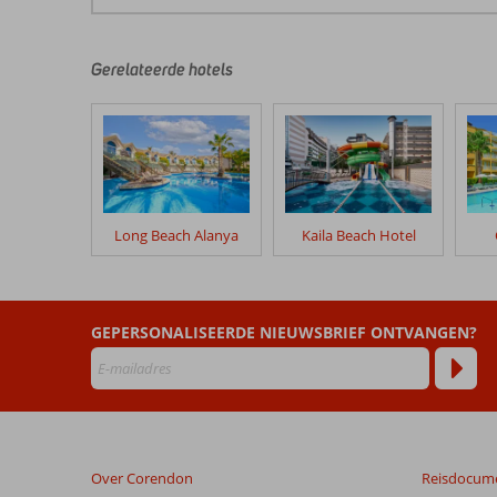
De
beoordelingen
zijn
door
Gerelateerde hotels
onze
klanten
geschreven
na
hun
verblijf
in
Long Beach Alanya
Kaila Beach Hotel
Selene
Beach
&
Spa
GEPERSONALISEERDE NIEUWSBRIEF ONTVANGEN?
Beoordelingen
die
ouder
zijn
dan
Over Corendon
Reisdocum
48