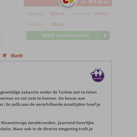
972
va
p.p.
Augustus
1033
p.p.
September
973
p.p.
Oktober
929
p.p.
Bekijk beschikbaarheid
Vlucht
 geweldige vakantie onder de Turkse zon te laten
tspannen en tot rust te komen. De keuze aan
r. En zelfs aan de verschillende maaltijden hoef je
. Waanzinnige zandstranden, jaarrond heerlijke
datie. Maar ook in de directe omgeving treft je