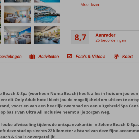
Meer lezen
8,7
Aanrader
26 beoordelingen
oordelingen
Activiteiten
Foto's & Video's
Kaart
ne Beach & Spa (voorheen Numa Beach) heeft alles in huis om jou een
een: dit Only Adult hotel biedt jou de mogelijkheid om ultiem te on
dstrand, voorzien van een heerlijk zwembad en een uitgebreid Spa Cente
p basis van Ultra All Inclusive neemt al je zorgen weg.
 leuke afwisseling tijdens de ontspanvakantie in Selene Beach & Spa
reft deze stad op slechts 22 kilometer afstand van deze fijne accommo
each & Spa is onvergetelijk!