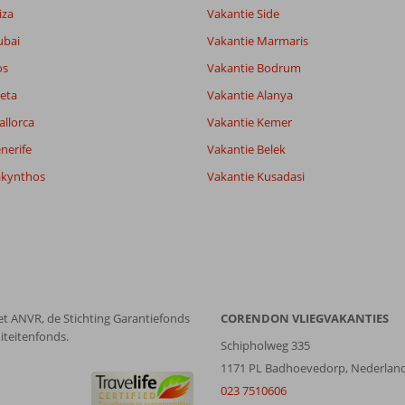
8,8
iza
Vakantie Side
lijk
-
ubai
Vakantie Marmaris
it
8,8
os
Vakantie Bodrum
eta
Vakantie Alanya
Filter reisgezelschap
Sorteren op
allorca
Vakantie Kemer
Alle
datum (nieuw > oud)
nerife
Vakantie Belek
akynthos
Vakantie Kusadasi
et ANVR, de Stichting Garantiefonds
CORENDON VLIEGVAKANTIES
iteitenfonds.
Schipholweg 335
1171 PL Badhoevedorp, Nederlan
023 7510606