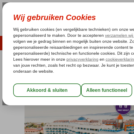
LAST MINUTE
ZOMER 2026
ZONVAKA
Pakketgarantie
Laagsteprijsgarantie*
Gratis
Turkije
Home
Turkse Riviera
Alanya
Turkler
Selene Beach & Spa
Selene Beach & Spa
Ultra All Inclusive
-
Hotel