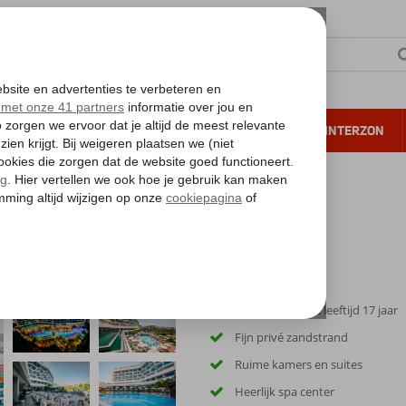
NTIE
VERRE REIZEN
ALL INCLUSIVE
WINTERZON
 annuleren*
Only Adult: min. leeftijd 17 jaar
Fijn privé zandstrand
Ruime kamers en suites
Heerlijk spa center