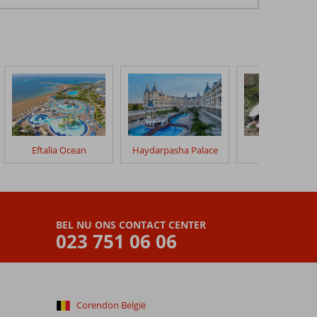
Eftalia Ocean
Haydarpasha Palace
Gold City Hot
BEL NU ONS CONTACT CENTER
023 751 06 06
Corendon België