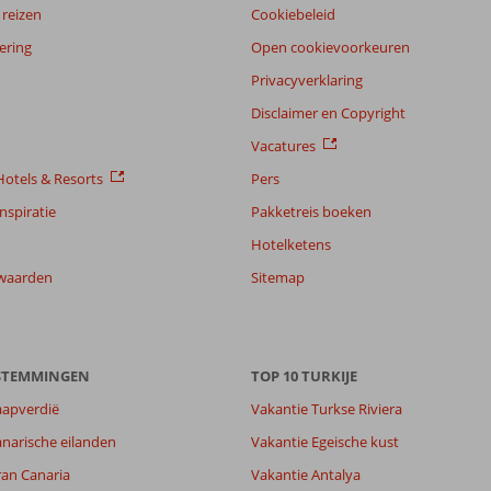
reizen
Cookiebeleid
ering
Open cookievoorkeuren
Privacyverklaring
Disclaimer en Copyright
Vacatures
otels & Resorts
Pers
nspiratie
Pakketreis boeken
Hotelketens
waarden
Sitemap
ESTEMMINGEN
TOP 10 TURKIJE
aapverdië
Vakantie Turkse Riviera
narische eilanden
Vakantie Egeische kust
ran Canaria
Vakantie Antalya
8,2