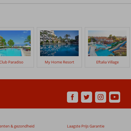
Club Paradiso
My Home Resort
Eftalia Village
enten & gezondheid
Laagste Prijs Garantie