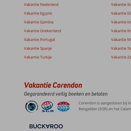
Gebaseerd op:
Ligging
8,4
Kamers
Vakantie Nederland
Vakantie Ib
26
Aanrader
Service
9,2
Kindvriende
beoordelingen
Vakantie Egypte
Vakantie D
Prijs/kwaliteit
8,5
Wifi kwalite
Vakantie Gambia
Vakantie K
Vakantie Griekenland
Vakantie Kr
Ervaringen
Taal
Vakantie Portugal
Vakantie M
van onze
Nederlands (NL) (15)
klanten
Vakantie Spanje
Vakantie Te
Vakantie Turkije
Vakantie Z
8,0
Over
Algemene indruk
8
Turkler:
Ligging
6
Anoniem
Vakantie Corendon
Service
7
Jammer
Nederland
Prijs/kwaliteit
7
dat
Gegarandeerd veilig boeken en betalen
Met partner
Eten
7
er
,
in
Kamers
9
Corendon is aangesloten bij h
17 mei 2026
de
Kindvriendelijk
-
Reisgelden (SGR) en het Calam
plaats
Wifi kwaliteit
9
zelf
heel
erg