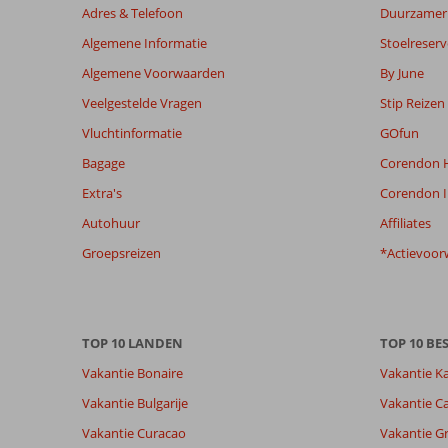
maanden
Adres & Telefoon
Duurzamer 
worden
Algemene Informatie
Stoelreserv
niet
meer
Algemene Voorwaarden
By June
weergegeven
Veelgestelde Vragen
Stip Reizen
om
de
Vluchtinformatie
GOfun
relevantie
Bagage
Corendon H
van
de
Extra's
Corendon I
getoonde
Autohuur
Affiliates
beoordelingen
te
Groepsreizen
*Actievoor
garanderen.
Meer
info
over
TOP 10 LANDEN
TOP 10 B
onze
beoordelingen.
Vakantie Bonaire
Vakantie K
Vakantie Bulgarije
Vakantie Ca
Totale score
Scoreverdeling
8,7
Vakantie Curacao
Vakantie G
Algemene indruk
8,7
Eten