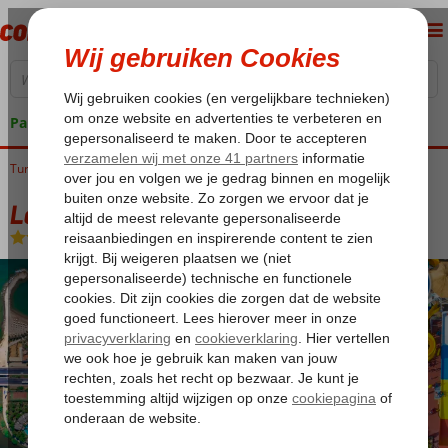
Pakketgarantie
Turkije
Home
Turkse Riviera
Alanya
Turkler
Long Beach Harmony
Long Beach Harmony
Ultra All Inclusive
-
Hotel