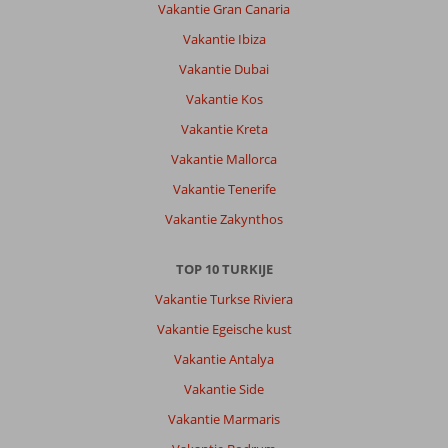
zoals
Vakantie Gran Canaria
omschreven
Vakantie Ibiza
staat.
Voor
Vakantie Dubai
een
Vakantie Kos
jong
gezin
Vakantie Kreta
met
Vakantie Mallorca
kinderen
de
Vakantie Tenerife
ideale
Vakantie Zakynthos
plek
om
lekker
TOP 10 TURKIJE
te
Vakantie Turkse Riviera
genieten.
Enige
Vakantie Egeische kust
minpuntje;
Vakantie Antalya
de
niet
Vakantie Side
verwarmde
Vakantie Marmaris
zwembaden,
zelfs