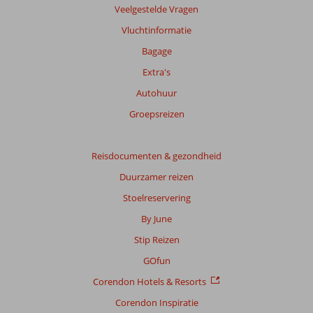
Meer
Veelgestelde Vragen
info
Vluchtinformatie
over
onze
Bagage
beoordelingen.
Extra's
Autohuur
Totale
score
Groepsreizen
Gebaseerd
op:
Reisdocumenten & gezondheid
16
Duurzamer reizen
beoordelingen
Stoelreservering
By June
Scoreverdeling
Stip Reizen
Algemene indruk
8,4
Eten
6,9
Ligging
7,4
Kamers
7,9
GOfun
Service
7,6
Kindvriendelijk
9,0
Corendon Hotels & Resorts
Prijs/kwaliteit
7,6
Wifi kwaliteit
7,8
Corendon Inspiratie