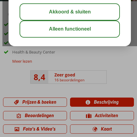
03:45
aug 33°
C
delen
bewaar
Vlak bij het zandstrand
Zwembaden met glijbanen
Moderne en elegante kamers
Health & Beauty Center
Meer lezen
8,4
Zeer goed
16 beoordelingen
Prijzen & boeken
Beschrijving
Beoordelingen
Activiteiten
Foto's & Video's
Kaart