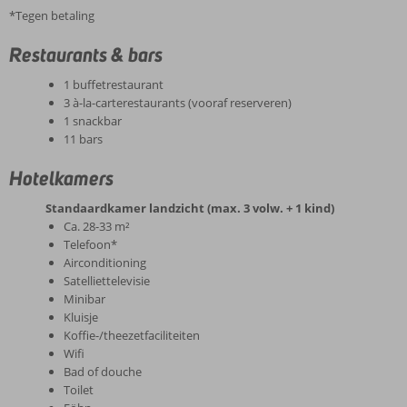
*Tegen betaling
Restaurants & bars
1 buffetrestaurant
3 à-la-carterestaurants (vooraf reserveren)
1 snackbar
11 bars
Hotelkamers
Standaardkamer landzicht (max. 3 volw. + 1 kind)
Ca. 28-33 m²
Telefoon*
Airconditioning
Satelliettelevisie
Minibar
Kluisje
Koffie-/theezetfaciliteiten
Wifi
Bad of douche
Toilet