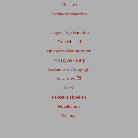
Ervaringen
Affiliates
van
onze
*Actievoorwaarden
klanten
Taal
Laagste Prijs Garantie
Nederlands (NL) (11)
Cookiebeleid
Filter
reisgezelschap
Open cookievoorkeuren
Alle
Privacyverklaring
Sorteren
Disclaimer en Copyright
op
Vacatures
datum (nieuw > oud)
Pers
Pakketreis boeken
Berry
8,0
Hotelketens
Nederland
Gezin met jong(e) kind(eren)
Sitemap
,
10 oktober 2023